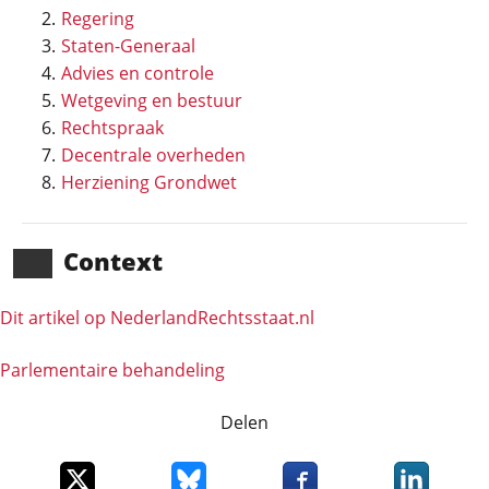
Regering
Staten-Generaal
Advies en controle
Wetgeving en bestuur
Rechtspraak
Decentrale overheden
Herziening Grondwet
Context
Dit artikel op NederlandRechts­staat.nl
Parlementaire behandeling
Delen
Deel dit item op X
Deel dit item op Bluesky
Deel dit item op Faceboo
Deel dit it