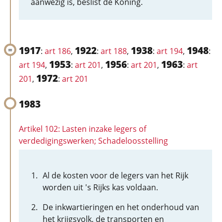
aanwezig is, beslist de Koning.
1917
1922
1938
1948
:
art 186
,
:
art 188
,
:
art 194
,
:
1953
1956
1963
art 194
,
:
art 201
,
:
art 201
,
:
art
1972
201
,
:
art 201
1983
Artikel 102: Lasten inzake legers of
verdedigingswerken; Schadeloosstelling
Al de kosten voor de legers van het Rijk
worden uit 's Rijks kas voldaan.
De inkwartieringen en het onderhoud van
het krijgsvolk, de transporten en