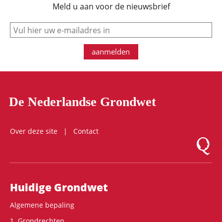
Meld u aan voor de nieuwsbrief
e-mail
aanmelden
De Nederlandse Grondwet
Over deze site
Contact
Logo Mon
Hoofdnavigatie
Huidige Grondwet
Algemene bepaling
1. Grondrechten