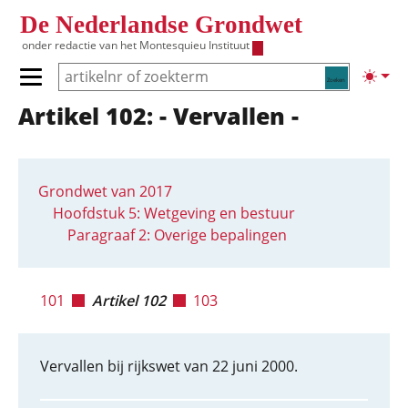
Overslaan en naar de inhoud gaan
De Nederlandse Grondwet
onder redactie van het
Montesquieu Instituut
Zoeken
Lichte
Primair menu tonen/verbergen
Artikel 102: - Vervallen -
Hoofdnavigatie
Grondwet van 2017
Hoofdstuk 5: Wetgeving en bestuur
Paragraaf 2: Overige bepalingen
101
Artikel 102
103
Vervallen bij rijkswet van 22 juni 2000.