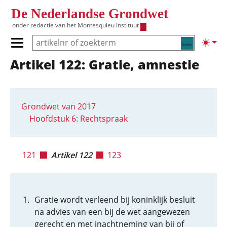
Overslaan en naar de inhoud gaan
De Nederlandse Grondwet
onder redactie van het
Montesquieu Instituut
Zoeken
Lichte
Primair menu tonen/verbergen
Artikel 122: Gratie, amnestie
Hoofdnavigatie
Grondwet van 2017
Hoofdstuk 6: Rechtspraak
121
Artikel 122
123
Gratie wordt verleend bij koninklijk besluit
na advies van een bij de wet aangewezen
gerecht en met inachtneming van bij of