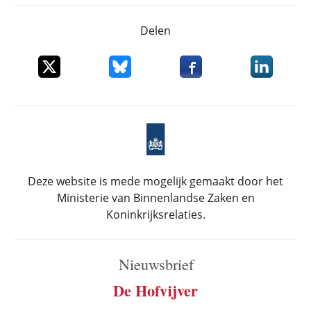
Delen
Deel dit item op X
Deel dit item op Bluesky
Deel dit item op Faceboo
Deel dit it
Deze website is mede mogelijk gemaakt door het
Ministerie van Binnenlandse Zaken en
Koninkrijksrelaties.
Nieuwsbrief
De Hofvijver