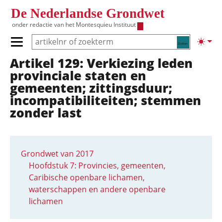
Overslaan en naar de inhoud gaan
De Nederlandse Grondwet
onder redactie van het
Montesquieu Instituut
Zoeken
Lichte
Primair menu tonen/verbergen
Artikel 129: Verkiezing leden
Hoofdnavigatie
provinciale staten en
gemeenten; zittingsduur;
incompa­ti­bili­tei­ten; stemmen
zonder last
Grondwet van 2017
Hoofdstuk 7: Provincies, gemeenten,
Caribische openbare lichamen,
waterschappen en andere openbare
lichamen