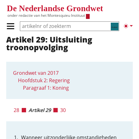
Overslaan en naar de inhoud gaan
De Nederlandse Grondwet
onder redactie van het
Montesquieu Instituut
Zoeken
Lichte
Primair menu tonen/verbergen
Artikel 29: Uitsluiting
Hoofdnavigatie
troonopvolging
Grondwet van 2017
Hoofdstuk 2: Regering
Paragraaf 1: Koning
28
Artikel 29
30
Wanneer uitzonderlijke omstandigheden