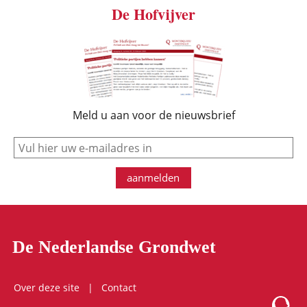
De Hofvijver
Meld u aan voor de nieuwsbrief
e-mail
aanmelden
De Nederlandse Grondwet
Over deze site
Contact
Logo Mon