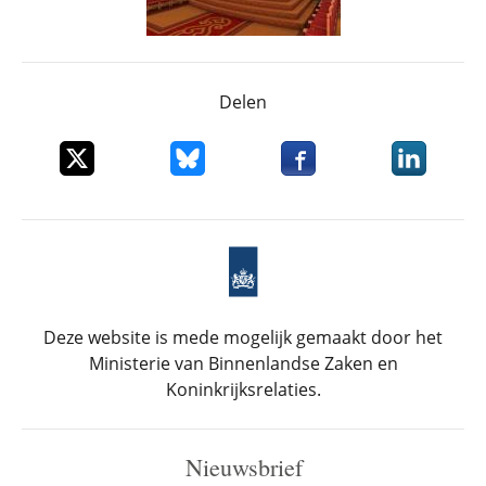
Delen
Deel dit item op X
Deel dit item op Bluesky
Deel dit item op Faceboo
Deel dit it
Deze website is mede mogelijk gemaakt door het
Ministerie van Binnenlandse Zaken en
Koninkrijksrelaties.
Nieuwsbrief