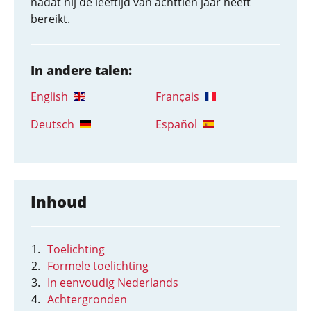
nadat hij de leeftijd van achttien jaar heeft
bereikt.
In andere talen:
English
Français
Deutsch
Español
Inhoud
Toelichting
Formele toelichting
In eenvoudig Nederlands
Achtergronden