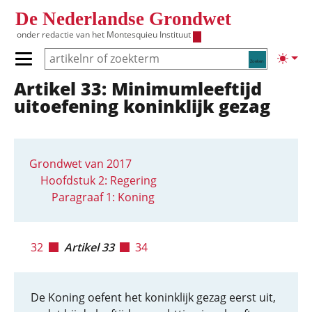
Overslaan en naar de inhoud gaan
De Nederlandse Grondwet
onder redactie van het
Montesquieu Instituut
Zoeken
Lichte
Primair menu tonen/verbergen
Artikel 33: Minimumleeftijd
Hoofdnavigatie
uitoefening koninklijk gezag
Grondwet van 2017
Hoofdstuk 2: Regering
Paragraaf 1: Koning
32
Artikel 33
34
De Koning oefent het koninklijk gezag eerst uit,