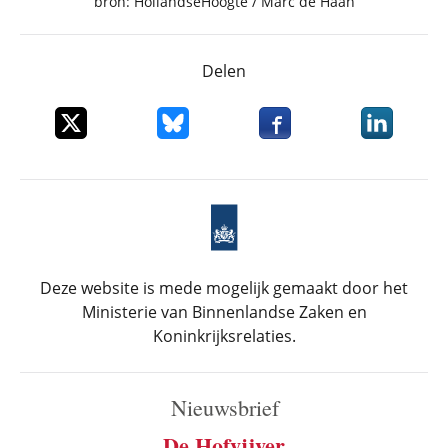
bron: HollandseHoogte / Marc de Haan
Delen
Deel dit item op X
Deel dit item op Bluesky
Deel dit item op Faceboo
Deel dit it
Deze website is mede mogelijk gemaakt door het
Ministerie van Binnenlandse Zaken en
Koninkrijksrelaties.
Nieuwsbrief
De Hofvijver