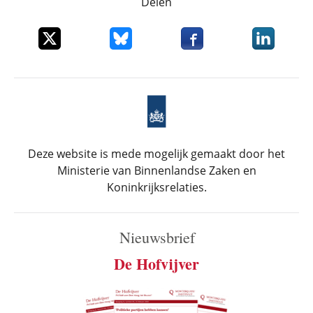
Delen
Deel dit item op X
Deel dit item op Bluesky
Deel dit item op Faceboo
Deel dit it
Deze website is mede mogelijk gemaakt door het
Ministerie van Binnenlandse Zaken en
Koninkrijksrelaties.
Nieuwsbrief
De Hofvijver