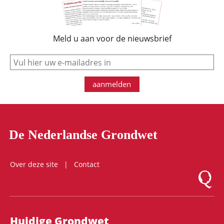
Meld u aan voor de nieuwsbrief
e-mail
aanmelden
De Nederlandse Grondwet
Over deze site
Contact
Logo Mon
Hoofdnavigatie
Huidige Grondwet