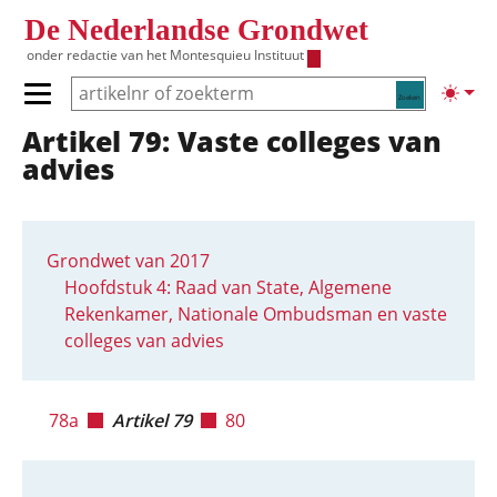
Overslaan en naar de inhoud gaan
De Nederlandse Grondwet
onder redactie van het
Montesquieu Instituut
Zoeken
Lichte
Primair menu tonen/verbergen
Artikel 79: Vaste colleges van
Hoofdnavigatie
advies
Grondwet van 2017
Hoofdstuk 4: Raad van State, Algemene
Rekenkamer, Nationale Ombudsman en vaste
colleges van advies
78a
Artikel 79
80