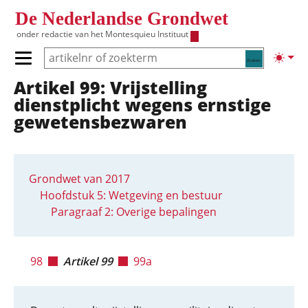
Overslaan en naar de inhoud gaan
De Nederlandse Grondwet
onder redactie van het
Montesquieu Instituut
Zoeken
Lichte
Primair menu tonen/verbergen
Artikel 99: Vrijstelling
Hoofdnavigatie
dienstplicht wegens ernstige
gewetensbezwaren
Grondwet van 2017
Hoofdstuk 5: Wetgeving en bestuur
Paragraaf 2: Overige bepalingen
98
Artikel 99
99a