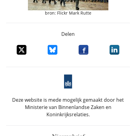
bron: Flickr Mark Rutte
Delen
Deel dit item op X
Deel dit item op Bluesky
Deel dit item op Faceboo
Deel dit it
Deze website is mede mogelijk gemaakt door het
Ministerie van Binnenlandse Zaken en
Koninkrijksrelaties.