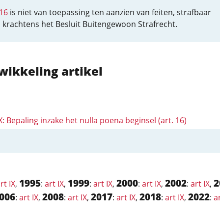
 16
is niet van toepassing ten aanzien van feiten, strafbaar
 krachtens het Besluit Buitengewoon Strafrecht.
wikkeling artikel
IX: Bepaling inzake het nulla poena beginsel (art. 16)
1995
1999
2000
2002
2
rt IX
,
:
art IX
,
:
art IX
,
:
art IX
,
:
art IX
,
006
2008
2017
2018
2022
:
art IX
,
:
art IX
,
:
art IX
,
:
art IX
,
:
ar