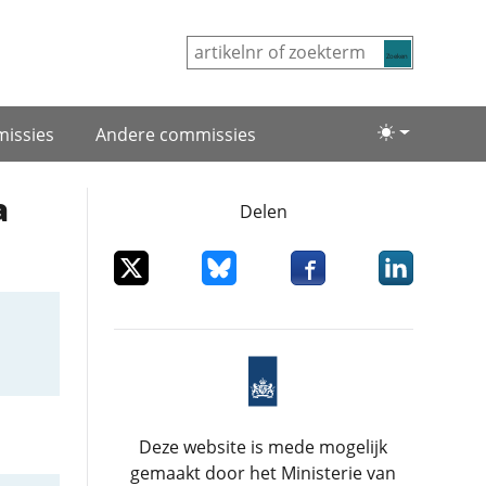
Zoeken
issies
Andere commissies
Lichte/donke
a
Delen
Deel dit item op X
Deel dit item op Bluesky
Deel dit item op Facebo
Deel dit item
Deze website is mede mogelijk
gemaakt door het Ministerie van