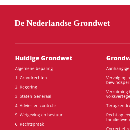
De Nederlandse Grondwet
Hoofdnavigatie
Huidige Grondwet
Grondwe
Algemene bepaling
Aanhangige 
1. Grondrechten
Vervolging 
bewindspers
2. Regering
Verruiming t
3. Staten-Generaal
volksverteg
4. Advies en controle
Terugzendre
5. Wetgeving en bestuur
Recht op ee
familieleven
6. Rechtspraak
Correctief 