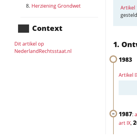
Herziening Grondwet
Artikel
gesteld
Context
Ont
Dit artikel op
NederlandRechts­staat.nl
1983
Artikel 
1987
:
a
2
art IX
,