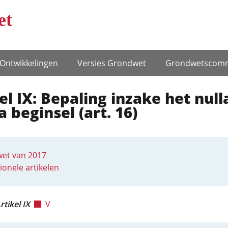
et
Ontwikke­lingen
Versies Grondwet
Grondwets­comm
el IX: Bepaling inzake het null
 beginsel (art. 16)
et van 2017
ionele artikelen
rtikel IX
V