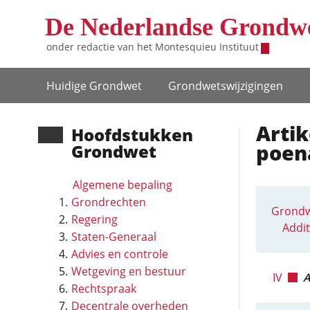
Overslaan en naar de inhoud gaan
De Nederlandse Grondw
onder redactie van het
Montesquieu Instituut
Hoofdnavigatie
Huidige Grondwet
Grondwets­wijzigingen
Artik
Hoofd­stukken
poena
Grondwet
Algemene bepaling
Grondrechten
Grondw
Regering
Addit
Staten-Generaal
Advies en controle
Wetgeving en bestuur
IV
A
Rechtspraak
Decentrale overheden