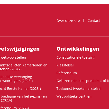
Over deze site
Contact
ts­wijzigingen
Ontwikke­lingen
wetsvoorstellen
Constitutionele toetsing
ambtsdelicten Kamerleden en
Kiesstelsel
onen (2026-)
Referendum
ijdelijke vervanging
enwoordigers (2025-)
Gekozen minister-president of 
cht Eerste Kamer (2023-)
Toekomst tweekamerstelsel
rbiediging van het gezins- en
Wet politieke partijen
 (2023-)
referendum (2022-)