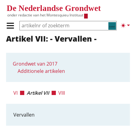
Overslaan en naar de inhoud gaan
De Nederlandse Grondwet
onder redactie van het
Montesquieu Instituut
Zoeken
Lichte
Primair menu tonen/verbergen
Artikel VII: - Vervallen -
Hoofdnavigatie
Grondwet van 2017
Additionele artikelen
VI
Artikel VII
VIII
Vervallen