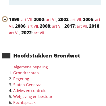
1999
2000
2002
2005
:
art VII
,
:
art VII
,
:
art VII
,
:
art
2006
2008
2017
2018
VII
,
:
art VII
,
:
art VII
,
:
art VII
,
:
2022
art VII
,
:
art VII
Hoofd­stukken Grondwet
Algemene bepaling
Grondrechten
Regering
Staten-Generaal
Advies en controle
Wetgeving en bestuur
Rechtspraak