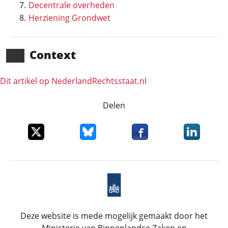
Decentrale overheden
Herziening Grondwet
Context
Dit artikel op NederlandRechts­staat.nl
Delen
Deel dit item op X
Deel dit item op Bluesky
Deel dit item op Faceboo
Deel dit it
Deze website is mede mogelijk gemaakt door het