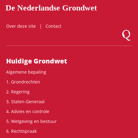
De Nederlandse Grondwet
Over deze site
Contact
Logo Mon
Hoofdnavigatie
Huidige Grondwet
Algemene bepaling
1. Grondrechten
2. Regering
3. Staten-Generaal
4. Advies en controle
5. Wetgeving en bestuur
6. Rechtspraak