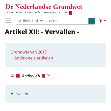
Overslaan en naar de inhoud gaan
De Nederlandse Grondwet
onder redactie van het
Montesquieu Instituut
Zoeken
Lichte
Primair menu tonen/verbergen
Artikel XII: - Vervallen -
Hoofdnavigatie
Grondwet van 2017
Additionele artikelen
XI
Artikel XII
XIII
Vervallen