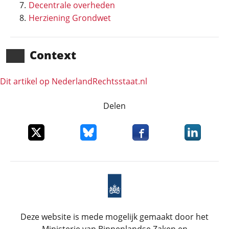
Decentrale overheden
Herziening Grondwet
Context
Dit artikel op NederlandRechts­staat.nl
Delen
Deel dit item op X
Deel dit item op Bluesky
Deel dit item op Faceboo
Deel dit it
Deze website is mede mogelijk gemaakt door het