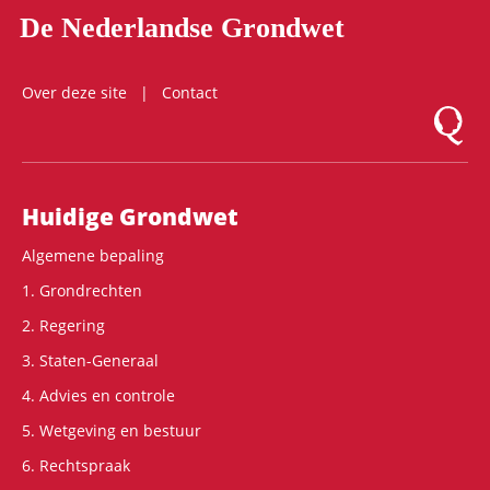
De Nederlandse Grondwet
Over deze site
Contact
Logo Mon
Hoofdnavigatie
Huidige Grondwet
Algemene bepaling
1. Grondrechten
2. Regering
3. Staten-Generaal
4. Advies en controle
5. Wetgeving en bestuur
6. Rechtspraak