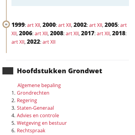
1999
2000
2002
2005
:
art XII
,
:
art XII
,
:
art XII
,
:
art
2006
2008
2017
2018
XII
,
:
art XII
,
:
art XII
,
:
art XII
,
:
2022
art XII
,
:
art XII
Hoofd­stukken Grondwet
Algemene bepaling
Grondrechten
Regering
Staten-Generaal
Advies en controle
Wetgeving en bestuur
Rechtspraak