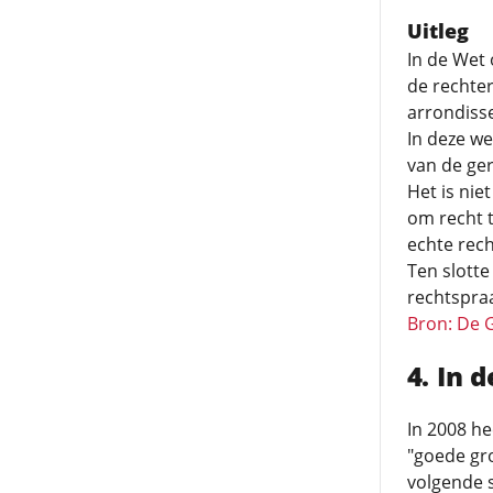
Uitleg
In de Wet 
de rechter
arrondiss
In deze we
van de ge
Het is nie
om recht 
echte rech
Ten slotte
rechtspraa
Bron: De 
In 
In 2008 he
"goede gron
volgende s