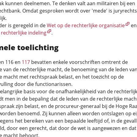
k kunnen deelnemen. Te denken valt aan militairen bij een
rechtbank. Omdat gesproken wordt over 'mede' is juryrecht
ijk.
er is geregeld in de
Wet op de rechterlijke organisatie
en
rechterlijke indeling
.
mele toelichting
en 116 en
117
bevatten enkele voorschriften omtrent de
e van de rechterlijke macht, de benoeming van de leden va
ke macht met rechtspraak belast, en het toezicht op de
lling door die functionarissen.
elangrijke basis voor de onafhankelijkheid van de rechterlij
t men in de bepaling dat de leden van de rechterlijke mach
praak zijn belast, en de procureur-generaal bij de Hoge Ra
 worden benoemd. Zij kunnen alleen worden ontslagen op e
egens het bereiken van een bepaalde leeftijd of, in de gevall
d, door een gerecht, dat door de wet is aangewezen en dat
ke macht behoort.