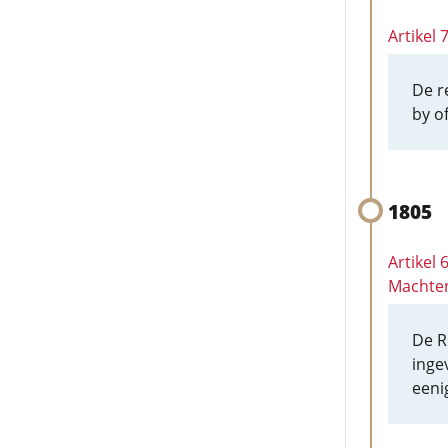
Artikel
De r
by o
1805
Artikel 
Machte
De R
inge
eeni