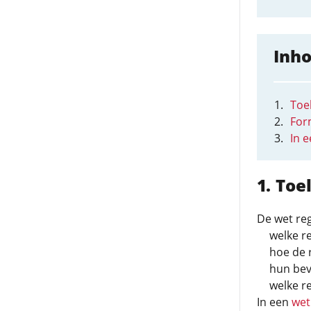
Inh
Toel
For
In 
Toel
De wet reg
welke re
hoe de 
hun bev
welke r
In een
wet