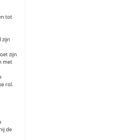
en tot
 zijn
oet zijn
n met
e
e rol.
n
hij de