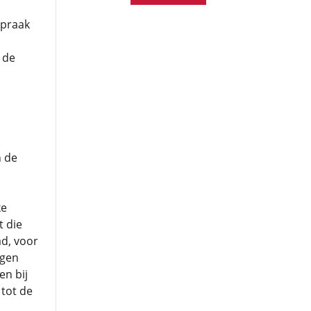
spraak
 de
n de
ke
t die
ad, voor
igen
en bij
 tot de