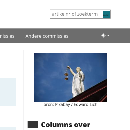
Zoeken
issies
Andere commissies
Lichte/donke
bron: Pixabay / Edward Lich
Columns over