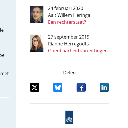
24 februari 2020
Aalt Willem Heringa
Een rechterstaat?
de
27 september 2019
Rianne Herregodts
Openbaarheid van zittingen
oe
Delen
t met
Deel dit item op X
Deel dit item op Bluesky
Deel dit item op Facebo
Deel dit item