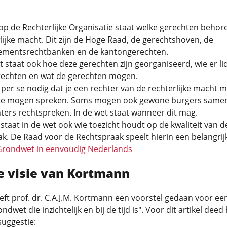
op de Rechterlijke Organisatie staat welke gerechten behor
lijke macht. Dit zijn de Hoge Raad, de gerechtshoven, de
ementsrechtbanken en de kantongerechten.
t staat ook hoe deze gerechten zijn georganiseerd, wie er lid
rechten en wat de gerechten mogen.
t per se nodig dat je een rechter van de rechterlijke macht m
te mogen spreken. Soms mogen ook gewone burgers same
ters rechtspreken. In de wet staat wanneer dit mag.
 staat in de wet ook wie toezicht houdt op de kwaliteit van d
k. De Raad voor de Rechtspraak speelt hierin een belangrijk
Grondwet in eenvoudig Nederlands
de visie van Kortmann
eft prof. dr. C.A.J.M. Kortmann een voorstel gedaan voor ee
dwet die inzichtelijk en bij de tijd is". Voor dit artikel deed 
uggestie: