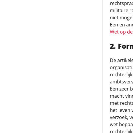
rechtspraa
militaire 
niet mogel
Een en and
Wet op de 
For
De artikel
organisati
rechterlij
ambtsvervu
Een zeer b
macht vind
met rechts
het leven
verzoek, w
wet bepaal
rechterlij