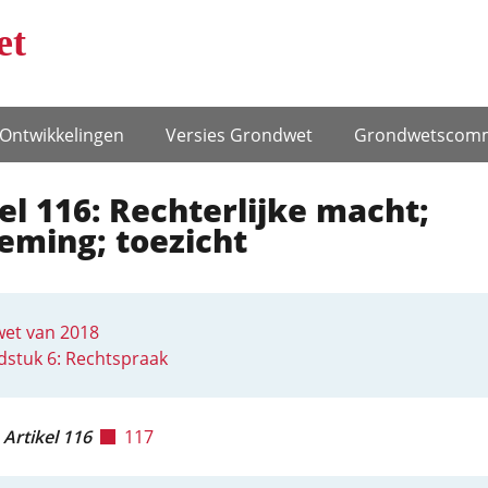
et
Ontwikke­lingen
Versies Grondwet
Grondwets­comm
el 116: Rechterlijke macht;
eming; toezicht
et van 2018
stuk 6: Rechtspraak
Artikel 116
117