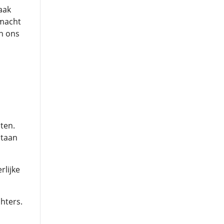
aak
 macht
in ons
ten.
staan
rlijke
hters.