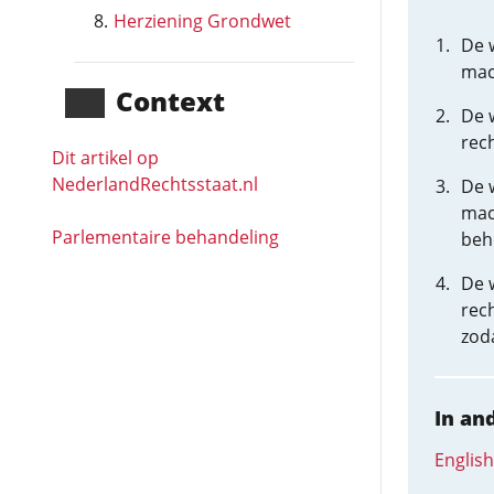
Herziening Grondwet
De w
mac
Context
De 
rech
Dit artikel op
NederlandRechts­staat.nl
De 
mac
Parlementaire behandeling
beh
De w
rec
zod
In an
English