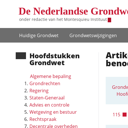
Overslaan en naar de inhoud gaan
De Nederlandse Grondw
onder redactie van het
Montesquieu Instituut
Hoofdnavigatie
Huidige Grondwet
Grondwets­wijzigingen
Artik
Hoofd­stukken
beno
Grondwet
Algemene bepaling
Grondrechten
Grondw
Regering
Hoofd
Staten-Generaal
Advies en controle
Wetgeving en bestuur
115
Rechtspraak
Decentrale overheden