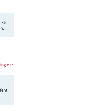
lke
en.
ding der
fent