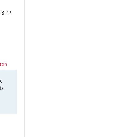
ng en
ten
k
is