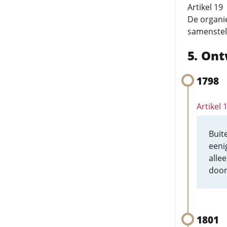
Artikel 19
De organie
samenstell
Ont
1798
Artikel
Buit
eeni
alle
door
1801