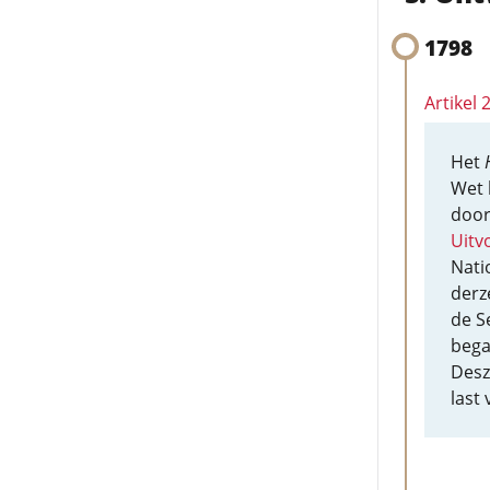
1798
Artikel
Het
Wet 
doo
Uitv
Nati
derz
de S
bega
Desz
last