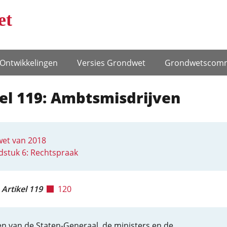
et
Ontwikke­lingen
Versies Grondwet
Grondwets­comm
el 119: Ambtsmisdrijven
et van 2018
stuk 6: Rechtspraak
Artikel 119
120
n van de Staten-Generaal, de ministers en de