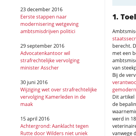
23 december 2016
Toel
Eerste stappen naar
modernisering wetgeving
ambtsmisdrijven politici
Ambtsmisd
staatssecr
29 september 2016
berecht. 
Advocatenkantoor wil
met een b
strafrechtelijke vervolging
ambtsmisd
minister Asscher
van steek
Bij de ver
30 juni 2016
verantwoo
Wijziging wet over strafrechtelijke
gemodern
vervolging Kamerleden in de
Dit artike
maak
de bepalin
waarnemin
15 april 2016
werd in 1
Achtergrond: Aanklacht tegen
veterinair
Rutte door Wilders niet uniek
vanwege de