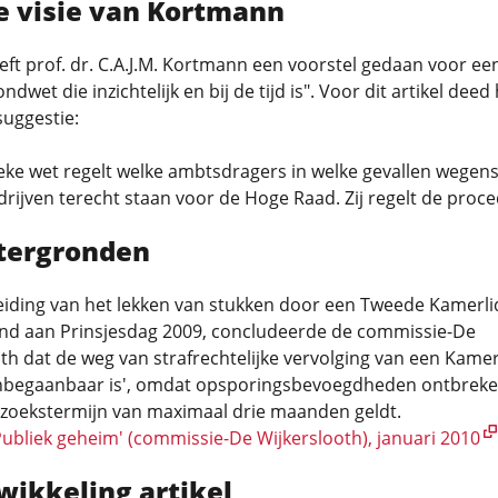
de visie van Kortmann
eft prof. dr. C.A.J.M. Kortmann een voorstel gedaan voor ee
dwet die inzichtelijk en bij de tijd is". Voor dit artikel deed 
uggestie:
eke wet regelt welke ambtsdragers in welke gevallen wegen
ijven terecht staan voor de Hoge Raad. Zij regelt de proc
tergronden
eiding van het lekken van stukken door een Tweede Kamerli
nd aan Prinsjesdag 2009, concludeerde de commissie-De
th dat de weg van strafrechtelijke vervolging van een Kamer
 'onbegaanbaar is', omdat opsporingsbevoegdheden ontbreke
zoekstermijn van maximaal drie maanden geldt.
ubliek geheim' (commissie-De Wijkerslooth), januari 2010
wikkeling artikel