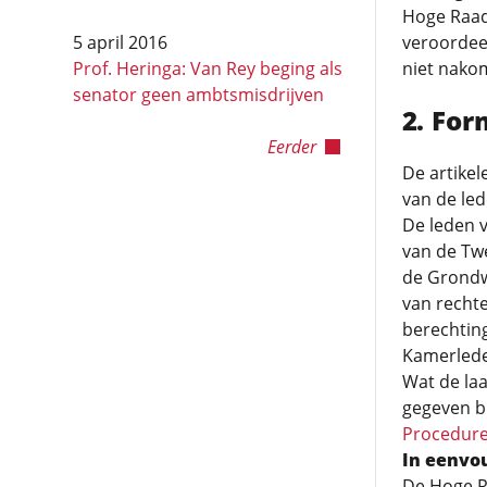
Hoge Raad 
5 april 2016
veroordee
Prof. Heringa: Van Rey beging als
niet nakom
senator geen ambtsmisdrijven
For
Eerder
De artike
van de led
De leden v
van de Tw
de Grondwe
van rechte
berechting
Kamerleden
Wat de laa
gegeven bi
Procedure
In eenvo
De Hoge R