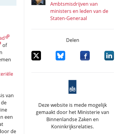
Ambtsmisdrijven van
ministers en leden van de
Staten-Generaal
ad
Delen
of
n
Deel dit item op X
Deel dit item op Bluesky
Deel dit item op Facebo
Deel dit item
nemen
eriële
is van
 de
Deze website is mede mogelijk
ine
gemaakt door het Ministerie van
an een
Binnenlandse Zaken en
at
Koninkrijksrelaties.
door de