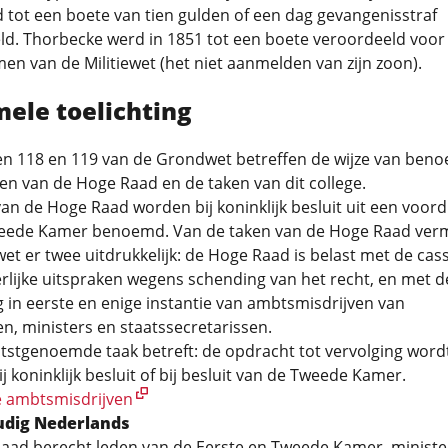
tot een boete van tien gulden of een dag gevangenisstraf
ld. Thorbecke werd in 1851 tot een boete veroordeeld voor
en van de Militiewet (het niet aanmelden van zijn zoon).
mele toelichting
len 118 en 119 van de Grondwet betreffen de wijze van ben
en van de Hoge Raad en de taken van dit college.
an de Hoge Raad worden bij koninklijk besluit uit een voor
eede Kamer benoemd. Van de taken van de Hoge Raad ver
t er twee uitdrukkelijk: de Hoge Raad is belast met de cass
rlijke uitspraken wegens schending van het recht, en met d
 in eerste en enige instantie van ambtsmisdrijven van
, ministers en staatssecretarissen.
tstgenoemde taak betreft: de opdracht tot vervolging word
j koninklijk besluit of bij besluit van de Tweede Kamer.
 ambtsmisdrijven
udig Nederlands
aad berecht leden van de Eerste en Tweede Kamer, ministe