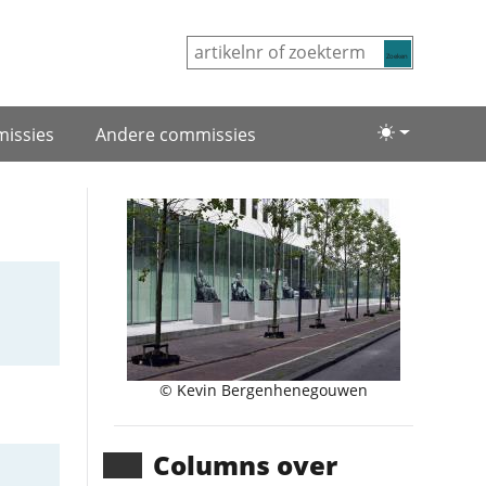
Zoeken
issies
Andere commissies
Lichte/donke
© Kevin Bergenhenegouwen
Columns over