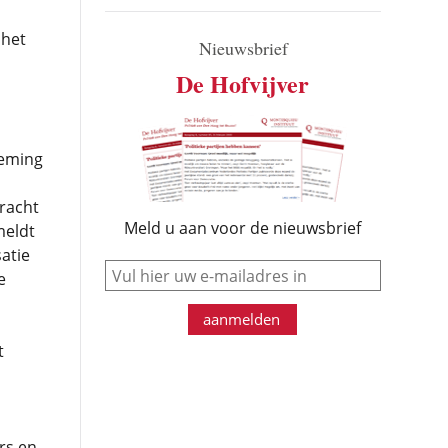
 het
Nieuwsbrief
De Hofvijver
oeming
dracht
Meld u aan voor de nieuwsbrief
meldt
atie
e-mail
e
aanmelden
t
rs en