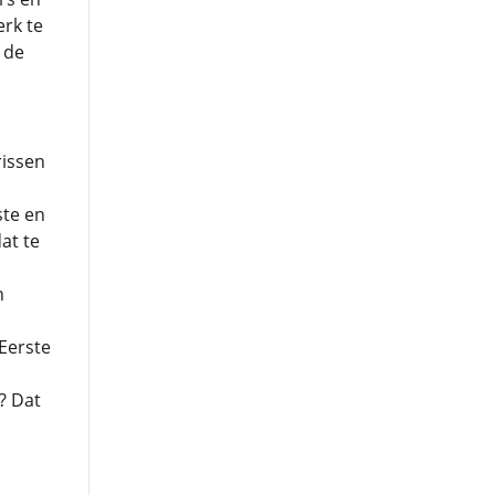
rk te
 de
rissen
ste en
at te
n
 Eerste
? Dat