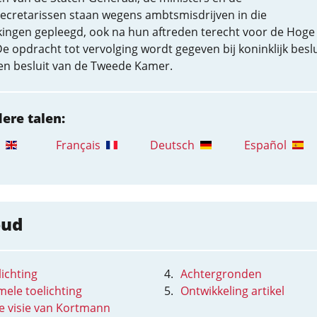
secretarissen staan wegens ambtsmisdrijven in die
kingen gepleegd, ook na hun aftreden terecht voor de Hoge
e opdracht tot vervolging wordt gegeven bij koninklijk beslu
een besluit van de Tweede Kamer.
dere talen:
Français
Deutsch
Español
oud
ichting
Achtergronden
mele toelichting
Ontwikkeling artikel
de visie van Kortmann