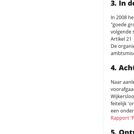
In 
In 2008 he
"goede gron
volgende s
Artikel 21
De organi
ambtsmisdr
Ach
Naar aanl
voorafgaa
Wijkersloo
feitelijk
een onder
Rapport 'P
Ont