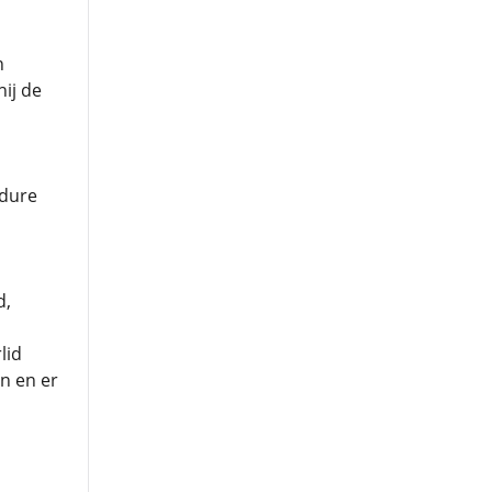
n
hij de
s
edure
d,
lid
n en er