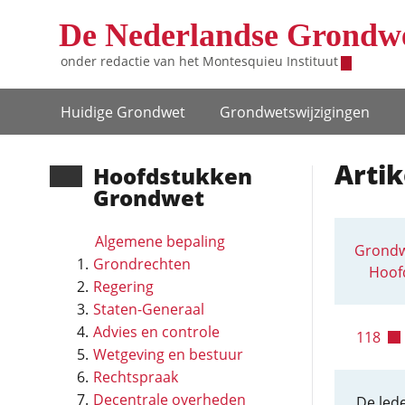
Overslaan en naar de inhoud gaan
De Nederlandse Grondw
onder redactie van het
Montesquieu Instituut
Hoofdnavigatie
Huidige Grondwet
Grondwets­wijzigingen
Artik
Hoofd­stukken
Grondwet
Algemene bepaling
Grondw
Grondrechten
Hoofd
Regering
Staten-Generaal
Advies en controle
118
Wetgeving en bestuur
Rechtspraak
Decentrale overheden
De lede