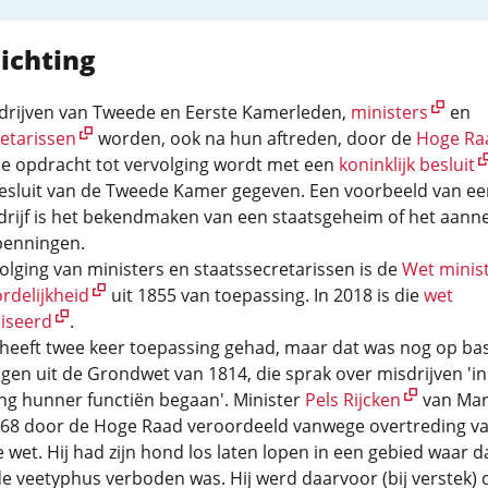
ichting
rijven van Tweede en Eerste Kamerleden,
ministers
en
etarissen
worden, ook na hun aftreden, door de
Hoge Ra
De opdracht tot vervolging wordt met een
koninklijk besluit
esluit van de Tweede Kamer gegeven. Een voorbeeld van ee
rijf is het bekendmaken van een staatsgeheim of het aan
penningen.
volging van ministers en staatssecretarissen is de
Wet minist
rdelijkheid
uit 1855 van toepassing. In 2018 is die
wet
iseerd
.
l heeft twee keer toepassing gehad, maar dat was nog op bas
gen uit de Grondwet van 1814, die sprak over misdrijven 'in
g hunner functiën begaan'. Minister
Pels Rijcken
van Mar
868 door de Hoge Raad veroordeeld vanwege overtreding v
e wet. Hij had zijn hond los laten lopen in een gebied waar d
 veetyphus verboden was. Hij werd daarvoor (bij verstek) 