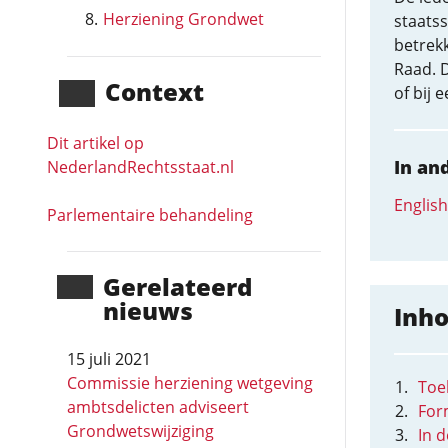
Herziening Grondwet
staats
betrek
Raad. D
Context
of bij 
Dit artikel op
In an
NederlandRechts­staat.nl
English
Parlementaire behandeling
Gerela­teerd
nieuws
Inh
15 juli 2021
Commissie herziening wetgeving
Toel
ambts­­delicten adviseert
For
Grondwetswijziging
In 