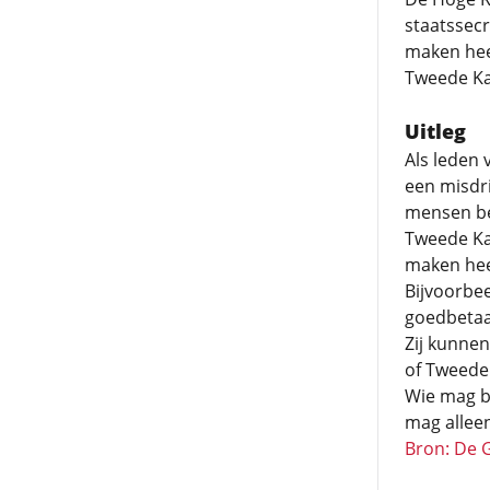
staatssec
maken heef
Tweede Ka
Uitleg
Als leden 
een misdri
mensen be
Tweede Kam
maken hee
Bijvoorbe
goedbetaa
Zij kunnen
of Tweede 
Wie mag b
mag allee
Bron: De 