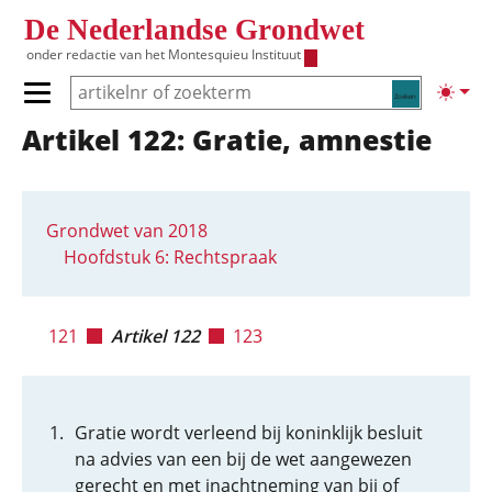
Overslaan en naar de inhoud gaan
De Nederlandse Grondwet
onder redactie van het
Montesquieu Instituut
Zoeken
Lichte
Primair menu tonen/verbergen
Artikel 122: Gratie, amnestie
Hoofdnavigatie
Grondwet van 2018
Hoofdstuk 6: Rechtspraak
121
Artikel 122
123
Gratie wordt verleend bij koninklijk besluit
na advies van een bij de wet aangewezen
gerecht en met inachtneming van bij of