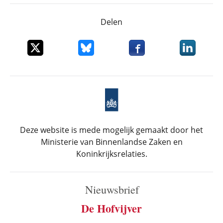
Delen
Deel dit item op X
Deel dit item op Bluesky
Deel dit item op Faceboo
Deel dit it
Deze website is mede mogelijk gemaakt door het
Ministerie van Binnenlandse Zaken en
Koninkrijksrelaties.
Nieuwsbrief
De Hofvijver