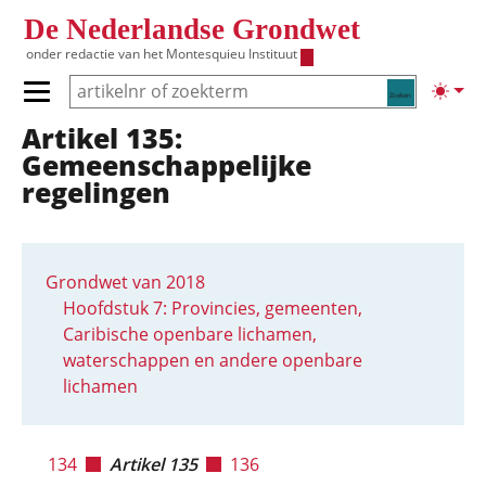
Overslaan en naar de inhoud gaan
De Nederlandse Grondwet
onder redactie van het
Montesquieu Instituut
Zoeken
Lichte
Primair menu tonen/verbergen
Artikel 135:
Hoofdnavigatie
Gemeenschappelijke
regelingen
Grondwet van 2018
Hoofdstuk 7: Provincies, gemeenten,
Caribische openbare lichamen,
waterschappen en andere openbare
lichamen
134
Artikel 135
136