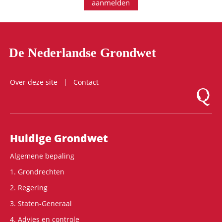
aanmelden
De Nederlandse Grondwet
Over deze site
Contact
Logo Mon
Hoofdnavigatie
Huidige Grondwet
Algemene bepaling
1. Grondrechten
2. Regering
3. Staten-Generaal
4. Advies en controle