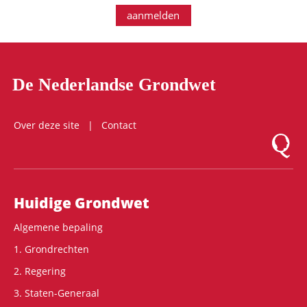
aanmelden
De Nederlandse Grondwet
Over deze site
Contact
Logo Mon
Hoofdnavigatie
Huidige Grondwet
Algemene bepaling
1. Grondrechten
2. Regering
3. Staten-Generaal