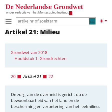
Overslaan en naar de inhoud gaan
De Nederlandse Grondwet
onder redactie van het
Montesquieu Instituut
Zoeken
Lichte
Primair menu tonen/verbergen
Artikel 21: Milieu
Hoofdnavigatie
Grondwet van 2018
Hoofdstuk 1: Grondrechten
20
Artikel 21
22
De zorg van de overheid is gericht op de
bewoonbaarheid van het land en de
bescherming en verbetering van het leefmilieu.