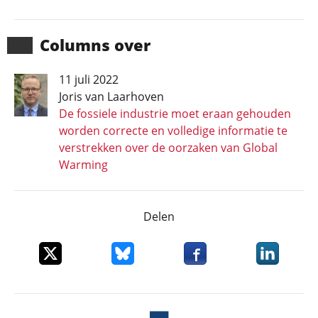
Columns over
11 juli 2022
Joris van Laarhoven
De fossiele industrie moet eraan gehouden
worden correcte en volledige informatie te
verstrekken over de oorzaken van Global
Warming
Delen
Deel dit item op X
Deel dit item op Bluesky
Deel dit item op Faceboo
Deel dit it