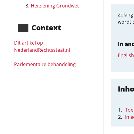
Herziening Grondwet
Zolang 
wordt 
Context
Dit artikel op
In an
NederlandRechts­staat.nl
English
Parlementaire behandeling
Inh
Toel
In 