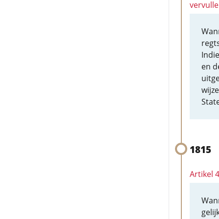
vervull
Wann
regt
Indie
en d
uitg
wijze
State
1815
Artikel 
Wann
gelij