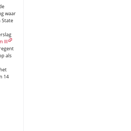
 de
ng waar
 State
rslag
 III
regent
p als
het
n 14