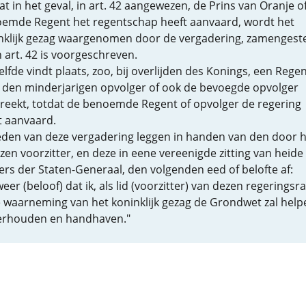
at in het geval, in art. 42 aangewezen, de Prins van Oranje o
emde Regent het regentschap heeft aanvaard, wordt het
nklijk gezag waargenomen door de vergadering, zamengest
n art. 42 is voorgeschreven.
elfde vindt plaats, zoo, bij overlijden des Konings, een Rege
 den minderjarigen opvolger of ook de bevoegde opvolger
reekt, totdat de benoemde Regent of opvolger de regering
t aanvaard.
eden van deze vergadering leggen in handen van den door 
zen voorzitter, en deze in eene vereenigde zitting van heide
rs der Staten-Generaal, den volgenden eed of belofte af:
weer (beloof) dat ik, als lid (voorzitter) van dezen regeringsr
e waarneming van het koninklijk gezag de Grondwet zal help
rhouden en handhaven."