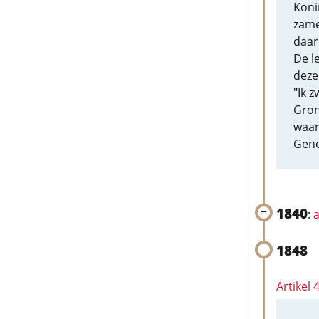
Koni
zame
daar
De l
deze
"Ik z
Gron
waar
Gene
1840
:
a
1848
Artikel 