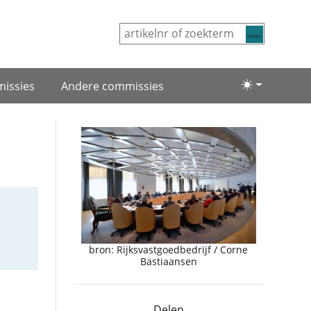
Zoeken
issies
Andere commissies
Lichte/donke
bron: Rijksvastgoedbedrijf / Corne
Bastiaansen
Delen