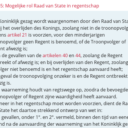
45: Mogelijke rol Raad van State in regentschap
Koninklijk gezag wordt waargenomen door den Raad van Sta
bij het overlijden des Konings, zoolang niet in de troonopvol
ens
artikel 21
is voorzien, voor den minderjarigen
nopvolger geen Regent is benoemd, of de Troonpvolger of
nt afwezig is;
in de gevallen van de
artikelen 40
en
44
, zoolang de Regent
eekt of afwezig is; en bij overlijden van den Regent, zoolang
lger niet benoemd is en het regentschap aanvaard heeft;
ingeval de troonopvolging onzeker is en de Regent ontbreekt
ig is.
 waarneming houdt van regtswege op, zoodra de bevoegde
nopvolger of Regent zijne waardigheid heeft aanvaard.
eer in het regentschap moet worden voorzien, dient de R
State het daartoe strekkend ontwerp van wet in:
e gevallen, onder 1°. en 2°. vermeld, binnen den tijd van een
d na de aanvaarding der waarneming van het Koninklijk ge