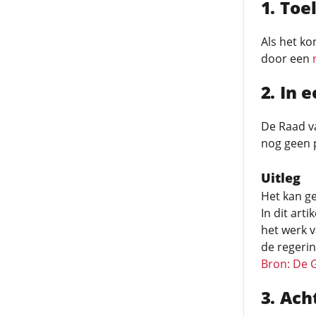
Toel
Als het ko
door een
In 
De Raad va
nog geen p
Uitleg
Het kan g
In dit art
het werk v
de regeri
Bron: De 
Ach