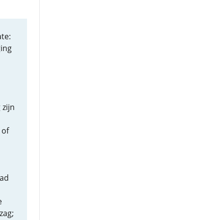
te:
ging
 zijn
 of
aad
e
zag;