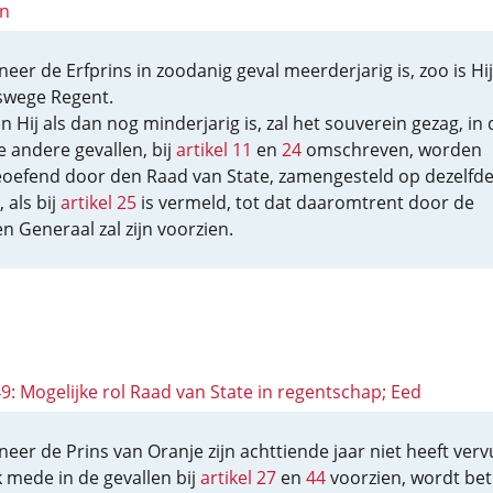
en
eer de Erfprins in zoodanig geval meerderjarig is, zoo is Hi
swege Regent.
n Hij als dan nog minderjarig is, zal het souverein gezag, in 
e andere gevallen, bij
artikel 11
en
24
omschreven, worden
eoefend door den Raad van State, zamengesteld op dezelfd
, als bij
artikel 25
is vermeld, tot dat daaromtrent door de
n Generaal zal zijn voorzien.
49: Mogelijke rol Raad van State in regentschap; Eed
eer de Prins van Oranje zijn achttiende jaar niet heeft verv
k mede in de gevallen bij
artikel 27
en
44
voorzien, wordt bet