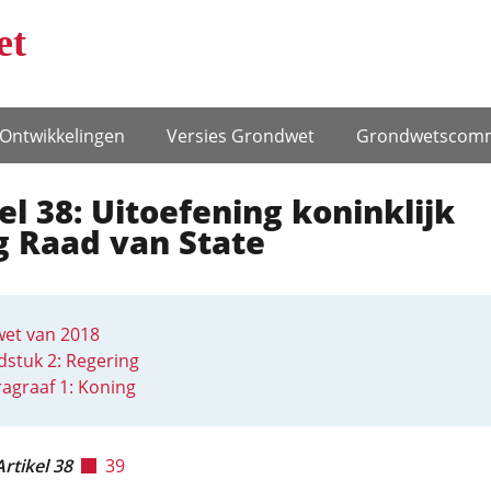
et
Ontwikke­lingen
Versies Grondwet
Grondwets­comm
el 38: Uitoefening koninklijk
g Raad van State
et van 2018
stuk 2: Regering
agraaf 1: Koning
Artikel 38
39