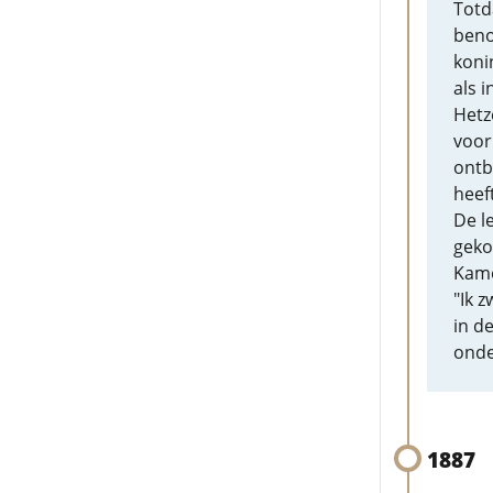
Totd
beno
koni
als i
Hetz
voor
ontb
heef
De l
geko
Kame
"Ik z
in d
onde
1887