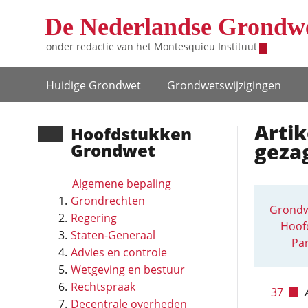
Overslaan en naar de inhoud gaan
De Nederlandse Grondw
onder redactie van het
Montesquieu Instituut
Hoofdnavigatie
Huidige Grondwet
Grondwets­wijzigingen
Artik
Hoofd­stukken
geza
Grondwet
Algemene bepaling
Grondrechten
Grondw
Regering
Hoofd
Staten-Generaal
Par
Advies en controle
Wetgeving en bestuur
Rechtspraak
37
Decentrale overheden