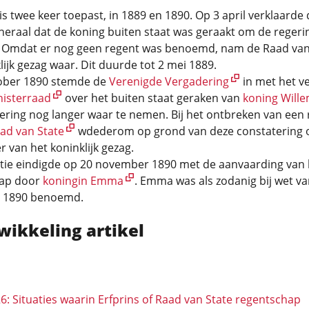
l is twee keer toepast, in 1889 en 1890. Op 3 april verklaarde
eraal dat de koning buiten staat was geraakt om de regeri
 Omdat er nog geen regent was benoemd, nam de Raad van
lijk gezag waar. Dit duurde tot 2 mei 1889.
ober 1890 stemde de
Verenigde Vergadering
in met het ve
isterraad
over het buiten staat geraken van
koning Willem
ring nog langer waar te nemen. Bij het ontbreken van een 
ad van State
wdederom op grond van deze constatering o
van het koninklijk gezag.
atie eindigde op 20 november 1890 met de aanvaarding van 
hap door
koningin Emma
. Emma was als zodanig bij wet va
 1890 benoemd.
wikkeling artikel
26: Situaties waarin Erfprins of Raad van State regentschap