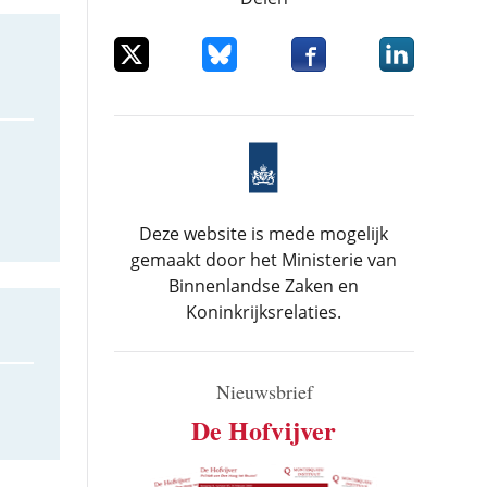
Deel dit item op X
Deel dit item op Bluesky
Deel dit item op Facebo
Deel dit item
Deze website is mede mogelijk
gemaakt door het Ministerie van
Binnenlandse Zaken en
Koninkrijksrelaties.
Nieuwsbrief
De Hofvijver