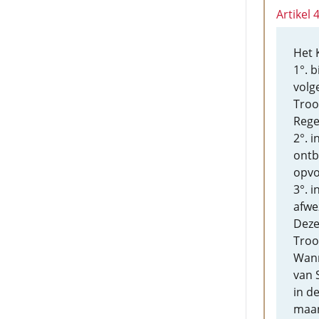
Artikel 
Het 
1°. 
volg
Troo
Rege
2°. 
ontbr
opvo
3°. 
afwez
Deze
Troo
Wann
van 
in d
maan