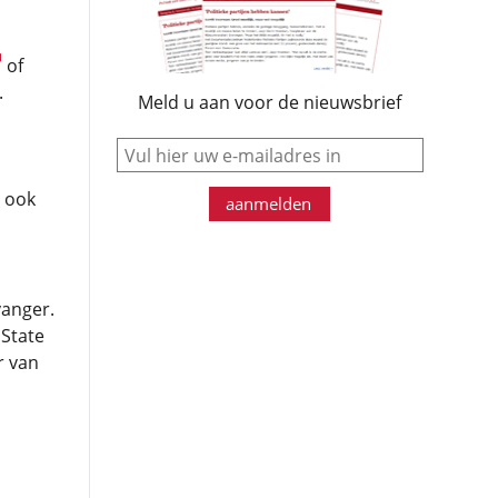
of
.
Meld u aan voor de nieuwsbrief
e-mail
n ook
aanmelden
anger.
 State
r van