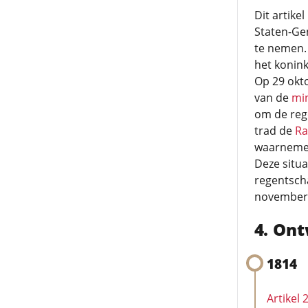
Dit artike
Staten-Gen
te nemen.
het konink
Op 29 okt
van de
min
om de rege
trad de
Ra
waarnemer 
Deze situ
regentsc
november
Ont
1814
Artikel 