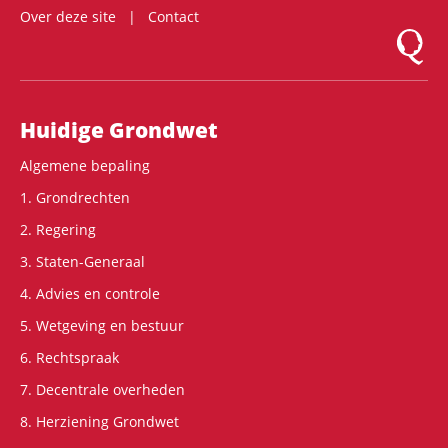
Over deze site
Contact
Logo Mon
Hoofdnavigatie
Huidige Grondwet
Algemene bepaling
1. Grondrechten
2. Regering
3. Staten-Generaal
4. Advies en controle
5. Wetgeving en bestuur
6. Rechtspraak
7. Decentrale overheden
8. Herziening Grondwet