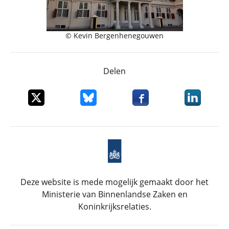
© Kevin Bergenhenegouwen
Delen
Deel dit item op X
Deel dit item op Bluesky
Deel dit item op Faceboo
Deel dit it
Deze website is mede mogelijk gemaakt door het
Ministerie van Binnenlandse Zaken en
Koninkrijksrelaties.