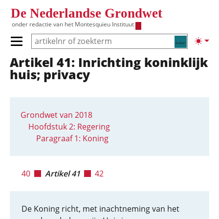
Overslaan en naar de inhoud gaan
De Nederlandse Grondwet
onder redactie van het
Montesquieu Instituut
Zoeken
Lichte
Primair menu tonen/verbergen
Artikel 41: Inrichting koninklijk
Hoofdnavigatie
huis; privacy
Grondwet van 2018
Hoofdstuk 2: Regering
Paragraaf 1: Koning
40
Artikel 41
42
De Koning richt, met inachtneming van het