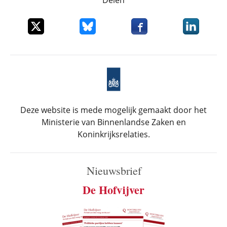
Delen
Deel dit item op X
Deel dit item op Bluesky
Deel dit item op Faceboo
Deel dit it
Deze website is mede mogelijk gemaakt door het
Ministerie van Binnenlandse Zaken en
Koninkrijksrelaties.
Nieuwsbrief
De Hofvijver