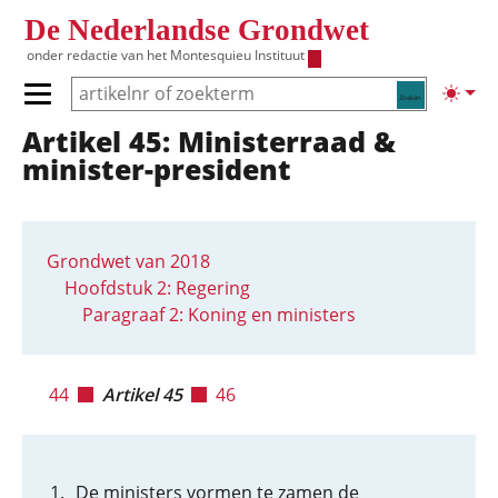
Overslaan en naar de inhoud gaan
De Nederlandse Grondwet
onder redactie van het
Montesquieu Instituut
Zoeken
Lichte
Primair menu tonen/verbergen
Artikel 45: Ministerraad &
Hoofdnavigatie
minister-president
Grondwet van 2018
Hoofdstuk 2: Regering
Paragraaf 2: Koning en ministers
44
Artikel 45
46
De ministers vormen te zamen de