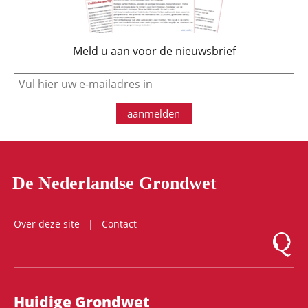
Meld u aan voor de nieuwsbrief
e-mail
aanmelden
De Nederlandse Grondwet
Over deze site
Contact
Logo Mon
Hoofdnavigatie
Huidige Grondwet