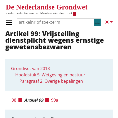
Overslaan en naar de inhoud gaan
De Nederlandse Grondwet
onder redactie van het
Montesquieu Instituut
Zoeken
Lichte
Primair menu tonen/verbergen
Artikel 99: Vrijstelling
Hoofdnavigatie
dienstplicht wegens ernstige
gewetensbezwaren
Grondwet van 2018
Hoofdstuk 5: Wetgeving en bestuur
Paragraaf 2: Overige bepalingen
98
Artikel 99
99a