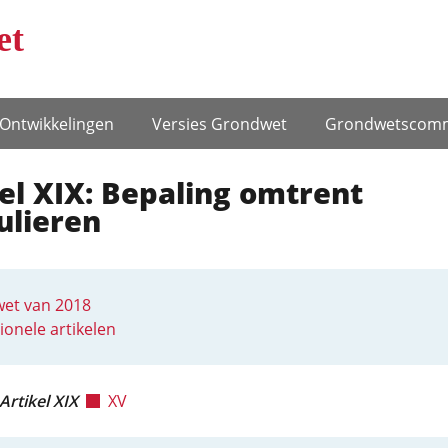
et
Ontwikke­lingen
Versies Grondwet
Grondwets­comm
el XIX: Bepaling omtrent
ulieren
et van 2018
ionele artikelen
Artikel XIX
XV