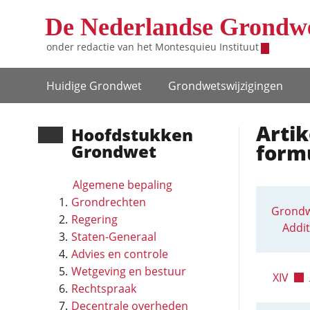
Overslaan en naar de inhoud gaan
De Nederlandse Grondw
onder redactie van het
Montesquieu Instituut
Hoofdnavigatie
Huidige Grondwet
Grondwets­wijzigingen
Artik
Hoofd­stukken
form
Grondwet
Algemene bepaling
Grondrechten
Grondw
Regering
Addit
Staten-Generaal
Advies en controle
Wetgeving en bestuur
XIV
Rechtspraak
Decentrale overheden