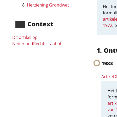
Herziening Grondwet
Het for
formuli
artikel
Context
1972
, 
Dit artikel op
NederlandRechts­staat.nl
Ont
1983
Artikel 
Het 
form
arti
van 
getr