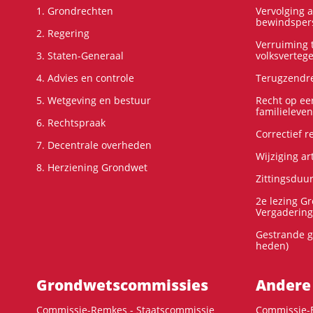
1. Grondrechten
Vervolging 
bewindspers
2. Regering
Verruiming t
3. Staten-Generaal
volksverteg
4. Advies en controle
Terugzendre
5. Wetgeving en bestuur
Recht op ee
familieleven
6. Rechtspraak
Correctief 
7. Decentrale overheden
Wijziging ar
8. Herziening Grondwet
Zittingsduu
2e lezing G
Vergadering
Gestrande g
heden)
Grondwets­commissies
Andere
Commissie-Remkes - Staatscommissie
Commissie-E