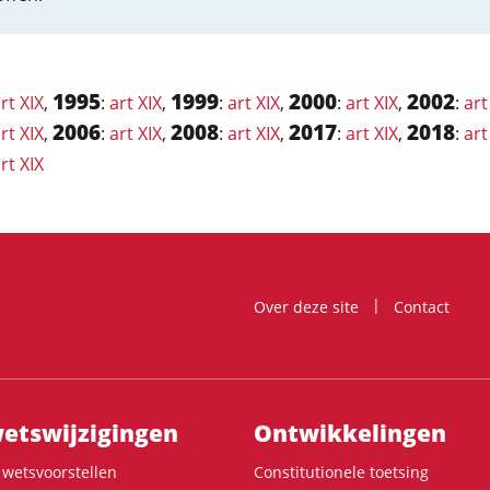
1995
1999
2000
2002
rt XIX
,
:
art XIX
,
:
art XIX
,
:
art XIX
,
:
art
2006
2008
2017
2018
rt XIX
,
:
art XIX
,
:
art XIX
,
:
art XIX
,
:
art
rt XIX
Over deze site
Contact
ts­wijzigingen
Ontwikke­lingen
wetsvoorstellen
Constitutionele toetsing