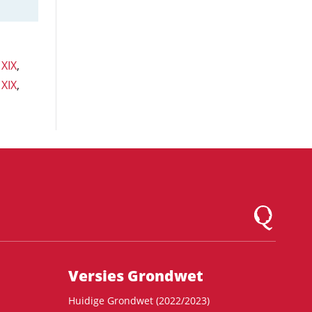
 XIX
,
 XIX
,
Logo Montesqu
Versies Grondwet
Huidige Grondwet (2022/2023)