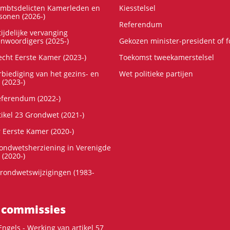
ambtsdelicten Kamerleden en
Kiesstelsel
onen (2026-)
Referendum
ijdelijke vervanging
enwoordigers (2025-)
Gekozen minister-president of 
cht Eerste Kamer (2023-)
Toekomst tweekamerstelsel
rbiediging van het gezins- en
Wet politieke partijen
 (2023-)
referendum (2022-)
tikel 23 Grondwet (2021-)
r Eerste Kamer (2020-)
rondwetsherziening in Verenigde
 (2020-)
rondwetswijzigingen (1983-
 commissies
ngels - Werking van artikel 57