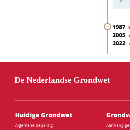
1987
:
a
2005
:
a
2022
:
a
De Nederlandse Grondwet
Hoofdnavigatie
Huidige Grondwet
Grondwe
Algemene bepaling
Aanhangige 