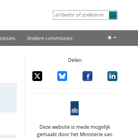
Zoeken
issies
Andere commissies
Lichte/donke
Delen
Deel dit item op X
Deel dit item op Bluesky
Deel dit item op Facebo
Deel dit item
Deze website is mede mogelijk
gemaakt door het Ministerie van