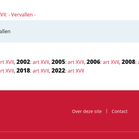
VII: - Vervallen -
allen
2002
2005
2006
2008
rt XVII
,
:
art XVII
,
:
art XVII
,
:
art XVII
,
:
2018
2022
rt XVII
,
:
art XVII
,
:
art XVII
Over deze site
Contact