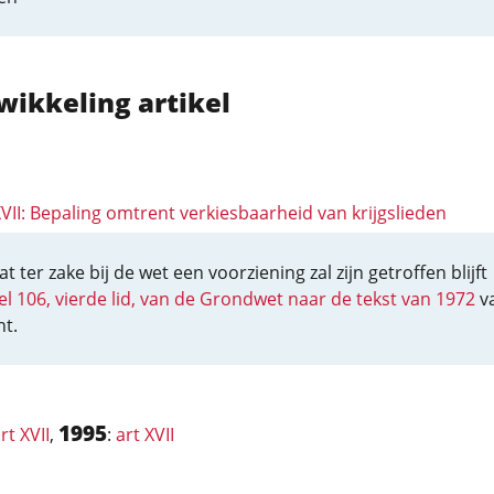
wikkeling artikel
XVII: Bepaling omtrent verkiesbaarheid van krijgslieden
t ter zake bij de wet een voorziening zal zijn getroffen blijft
kel 106, vierde lid, van de Grondwet naar de tekst van 1972
v
ht.
1995
rt XVII
,
:
art XVII