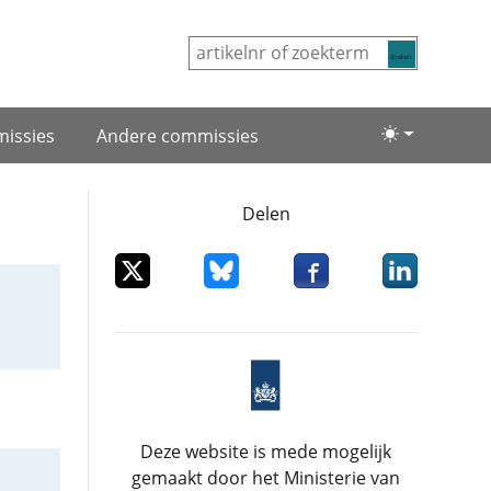
Zoeken
issies
Andere commissies
Lichte/donke
Delen
Deel dit item op X
Deel dit item op Bluesky
Deel dit item op Facebo
Deel dit item
Deze website is mede mogelijk
gemaakt door het Ministerie van