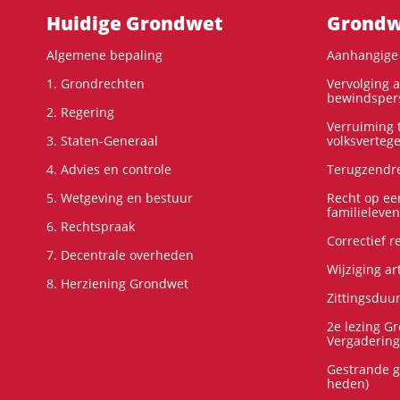
Hoofdnavigatie
Huidige Grondwet
Grondwe
Algemene bepaling
Aanhangige 
1. Grondrechten
Vervolging 
bewindspers
2. Regering
Verruiming t
3. Staten-Generaal
volksverteg
4. Advies en controle
Terugzendre
5. Wetgeving en bestuur
Recht op ee
familieleven
6. Rechtspraak
Correctief 
7. Decentrale overheden
Wijziging ar
8. Herziening Grondwet
Zittingsduu
2e lezing G
Vergadering
Gestrande g
heden)