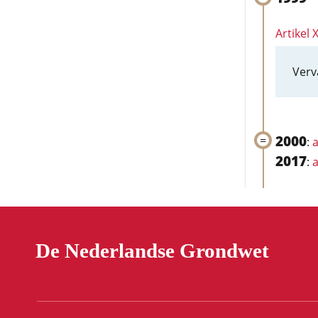
Artikel X
Verv
2000
:
a
2017
:
a
De Nederlandse Grondwet