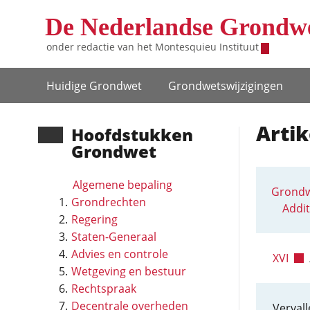
Overslaan en naar de inhoud gaan
De Nederlandse Grondw
onder redactie van het
Montesquieu Instituut
Hoofdnavigatie
Huidige Grondwet
Grondwets­wijzigingen
Artik
Hoofd­stukken
Grondwet
Algemene bepaling
Grondw
Grondrechten
Addit
Regering
Staten-Generaal
Advies en controle
XVI
Wetgeving en bestuur
Rechtspraak
Decentrale overheden
Vervall