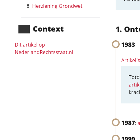
Herziening Grondwet
Context
Ont
1983
Dit artikel op
NederlandRechts­staat.nl
Artikel 
Totda
arti
krac
1987
:
a
1999