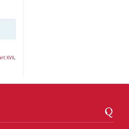
art XVII
,
Logo Montesqu