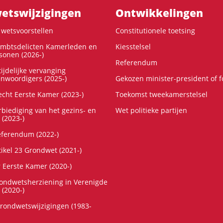
ts­wijzigingen
Ontwikke­lingen
wetsvoorstellen
Constitutionele toetsing
ambtsdelicten Kamerleden en
Kiesstelsel
onen (2026-)
Referendum
ijdelijke vervanging
enwoordigers (2025-)
Gekozen minister-president of 
cht Eerste Kamer (2023-)
Toekomst tweekamerstelsel
rbiediging van het gezins- en
Wet politieke partijen
 (2023-)
referendum (2022-)
tikel 23 Grondwet (2021-)
r Eerste Kamer (2020-)
rondwetsherziening in Verenigde
 (2020-)
rondwetswijzigingen (1983-