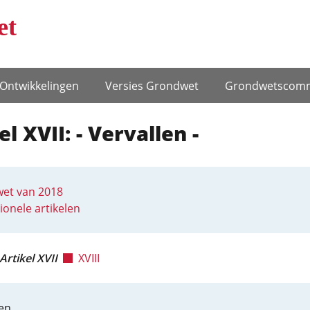
et
Ontwikke­lingen
Versies Grondwet
Grondwets­comm
el XVII: - Vervallen -
et van 2018
ionele artikelen
Artikel XVII
XVIII
en