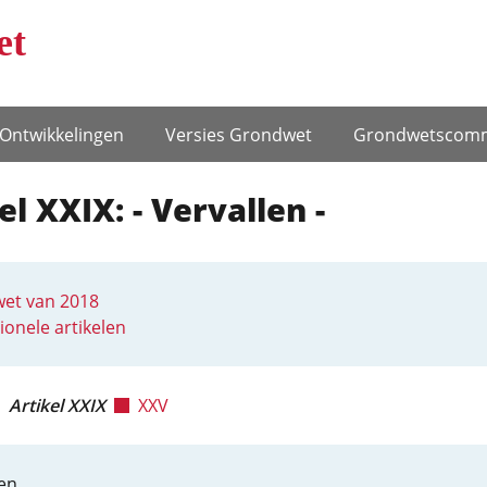
et
Ontwikke­lingen
Versies Grondwet
Grondwets­comm
el XXIX: - Vervallen -
et van 2018
ionele artikelen
Artikel XXIX
XXV
en