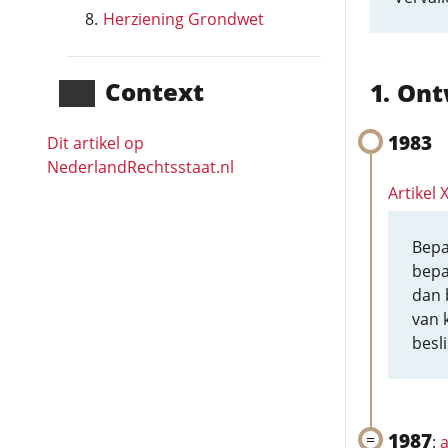
Herziening Grondwet
Context
Ont
1983
Dit artikel op
NederlandRechts­staat.nl
Artikel
Bepa
bepa
dan b
van 
besli
1987
:
a