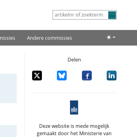
Zoeken
issies
Andere commissies
Lichte/donke
Delen
Deel dit item op X
Deel dit item op Bluesky
Deel dit item op Facebo
Deel dit item
Deze website is mede mogelijk
gemaakt door het Ministerie van