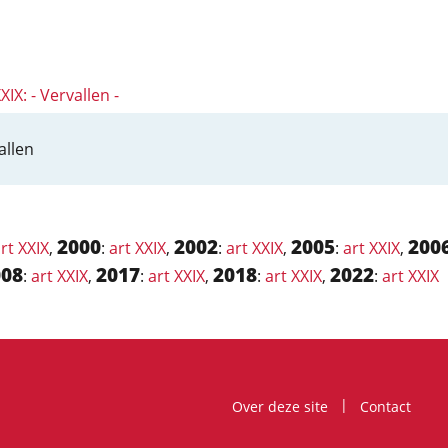
XIX: - Vervallen -
allen
2000
2002
2005
200
rt XXIX
,
:
art XXIX
,
:
art XXIX
,
:
art XXIX
,
008
2017
2018
2022
:
art XXIX
,
:
art XXIX
,
:
art XXIX
,
:
art XXIX
Over deze site
Contact