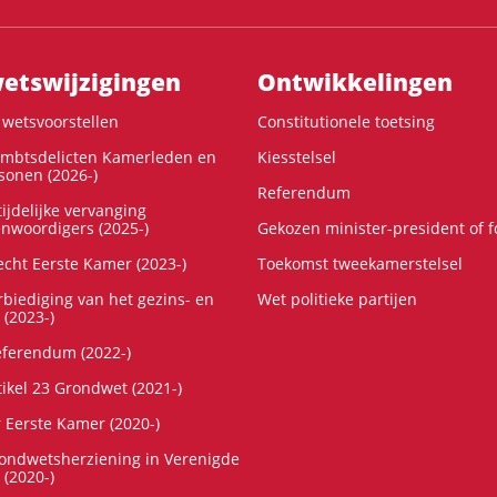
ts­wijzigingen
Ontwikke­lingen
wetsvoorstellen
Constitutionele toetsing
ambtsdelicten Kamerleden en
Kiesstelsel
onen (2026-)
Referendum
ijdelijke vervanging
enwoordigers (2025-)
Gekozen minister-president of 
cht Eerste Kamer (2023-)
Toekomst tweekamerstelsel
rbiediging van het gezins- en
Wet politieke partijen
 (2023-)
referendum (2022-)
tikel 23 Grondwet (2021-)
r Eerste Kamer (2020-)
rondwetsherziening in Verenigde
 (2020-)