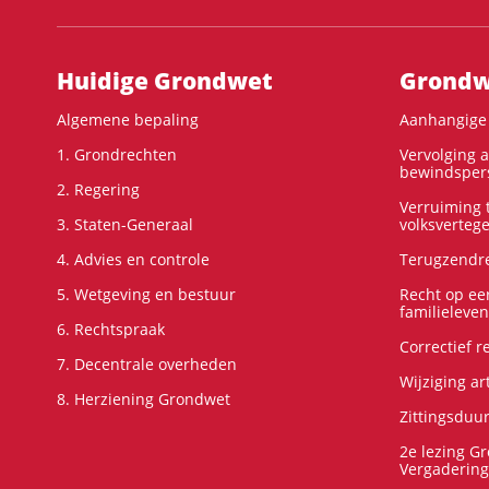
Hoofdnavigatie
Huidige Grondwet
Grondwe
Algemene bepaling
Aanhangige 
1. Grondrechten
Vervolging 
bewindspers
2. Regering
Verruiming t
3. Staten-Generaal
volksverteg
4. Advies en controle
Terugzendre
5. Wetgeving en bestuur
Recht op ee
familieleven
6. Rechtspraak
Correctief 
7. Decentrale overheden
Wijziging ar
8. Herziening Grondwet
Zittingsduu
2e lezing G
Vergadering