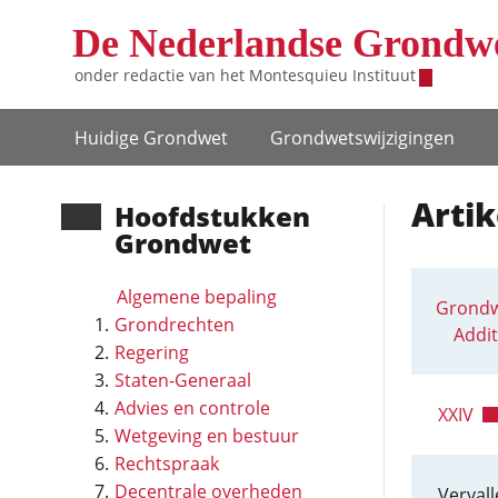
Overslaan en naar de inhoud gaan
De Nederlandse Grondw
onder redactie van het
Montesquieu Instituut
Hoofdnavigatie
Huidige Grondwet
Grondwets­wijzigingen
Artik
Hoofd­stukken
Grondwet
Algemene bepaling
Grondw
Grondrechten
Addit
Regering
Staten-Generaal
Advies en controle
XXIV
Wetgeving en bestuur
Rechtspraak
Decentrale overheden
Vervall