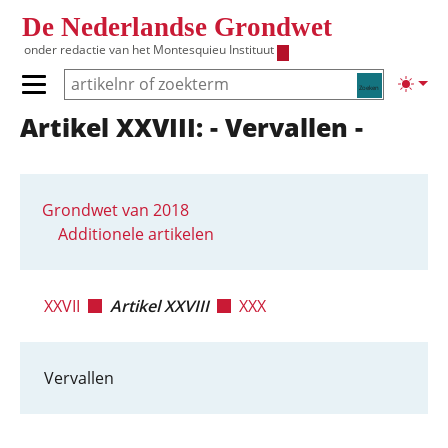
Overslaan en naar de inhoud gaan
De Nederlandse Grondwet
onder redactie van het
Montesquieu Instituut
Zoeken
Lichte
Primair menu tonen/verbergen
Artikel XXVIII: - Vervallen -
Hoofdnavigatie
Grondwet van 2018
Additionele artikelen
XXVII
Artikel XXVIII
XXX
Vervallen