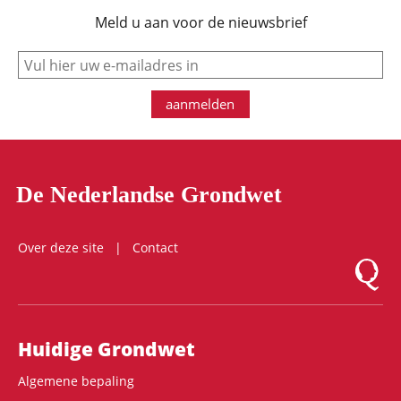
Meld u aan voor de nieuwsbrief
e-mail
aanmelden
De Nederlandse Grondwet
Over deze site
Contact
Logo Mon
Hoofdnavigatie
Huidige Grondwet
Algemene bepaling