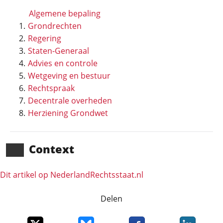
Algemene bepaling
Grondrechten
Regering
Staten-Generaal
Advies en controle
Wetgeving en bestuur
Rechtspraak
Decentrale overheden
Herziening Grondwet
Context
Dit artikel op NederlandRechts­staat.nl
Delen
Deel dit item op X
Deel dit item op Bluesky
Deel dit item op Faceboo
Deel dit it