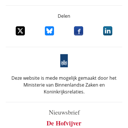
Delen
Deel dit item op X
Deel dit item op Bluesky
Deel dit item op Faceboo
Deel dit it
Deze website is mede mogelijk gemaakt door het
Ministerie van Binnenlandse Zaken en
Koninkrijksrelaties.
Nieuwsbrief
De Hofvijver