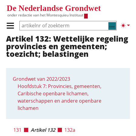
Overslaan en naar de inhoud gaan
De Nederlandse Grondwet
onder redactie van het
Montesquieu Instituut
Zoeken
Lichte
Primair menu tonen/verbergen
Artikel 132: Wettelijke regeling
Hoofdnavigatie
provincies en gemeenten;
toezicht; belastingen
Grondwet van 2022/2023
Hoofdstuk 7: Provincies, gemeenten,
Caribische openbare lichamen,
waterschappen en andere openbare
lichamen
131
Artikel 132
132a