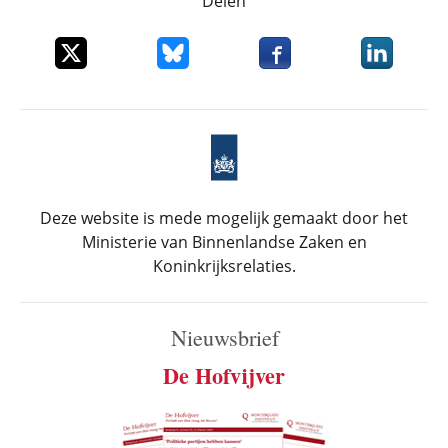
Delen
Deel dit item op X
Deel dit item op Bluesky
Deel dit item op Faceboo
Deel dit it
Deze website is mede mogelijk gemaakt door het
Ministerie van Binnenlandse Zaken en
Koninkrijksrelaties.
Nieuwsbrief
De Hofvijver