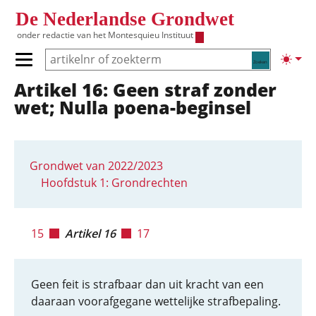
Overslaan en naar de inhoud gaan
De Nederlandse Grondwet
onder redactie van het
Montesquieu Instituut
Zoeken
Lichte
Primair menu tonen/verbergen
Artikel 16: Geen straf zonder
Hoofdnavigatie
wet; Nulla poena-beginsel
Grondwet van 2022/2023
Hoofdstuk 1: Grondrechten
15
Artikel 16
17
Geen feit is strafbaar dan uit kracht van een
daaraan voorafgegane wettelijke strafbepaling.