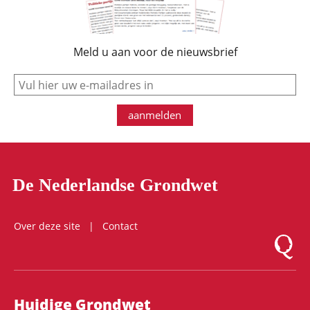
Meld u aan voor de nieuwsbrief
e-mail
aanmelden
De Nederlandse Grondwet
Over deze site
Contact
Logo Mon
Hoofdnavigatie
Huidige Grondwet