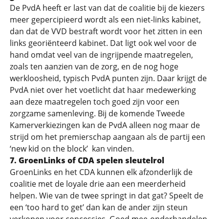
De PvdA heeft er last van dat de coalitie bij de kiezers
meer gepercipieerd wordt als een niet-links kabinet,
dan dat de VVD bestraft wordt voor het zitten in een
links georiënteerd kabinet. Dat ligt ook wel voor de
hand omdat veel van de ingrijpende maatregelen,
zoals ten aanzien van de zorg, en de nog hoge
werkloosheid, typisch PvdA punten zijn. Daar krijgt de
PvdA niet over het voetlicht dat haar medewerking
aan deze maatregelen toch goed zijn voor een
zorgzame samenleving. Bij de komende Tweede
Kamerverkiezingen kan de PvdA alleen nog maar de
strijd om het premierschap aangaan als de partij een
‘new kid on the block’ kan vinden.
7.
GroenLinks of CDA spelen sleutelrol
GroenLinks en het CDA kunnen elk afzonderlijk de
coalitie met de loyale drie aan een meerderheid
helpen. Wie van de twee springt in dat gat? Speelt de
een ‘too hard to get’ dan kan de ander zijn steun