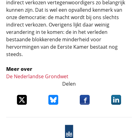
indirect verkozen vertegenwoordigers zo belangrijk
kunnen zijn. Dat is wel een opvallend kenmerk van
onze democratie: de macht wordt bij ons slechts
indirect verkozen. Overigens lijkt daar weinig
verandering in te komen: de in het verleden
bestaande blokkerende minderheid voor
hervormingen van de Eerste Kamer bestaat nog
steeds.
Meer over
De Nederlandse Grondwet
Delen
Deel dit item op X
Deel dit item op Bluesky
Deel dit item op Faceboo
Deel dit it