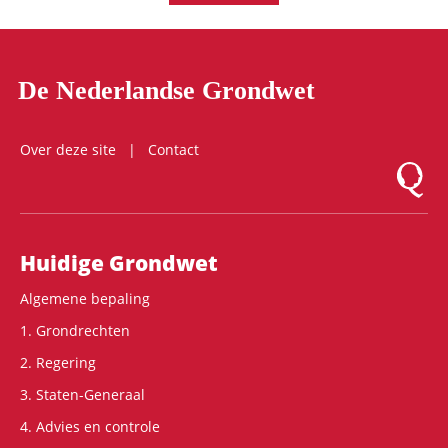
De Nederlandse Grondwet
Over deze site
Contact
Logo Mon
Hoofdnavigatie
Huidige Grondwet
Algemene bepaling
1. Grondrechten
2. Regering
3. Staten-Generaal
4. Advies en controle