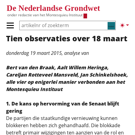
Overslaan en naar de inhoud gaan
De Nederlandse Grondwet
onder redactie van het
Montesquieu Instituut
Zoeken
Lichte
Primair menu tonen/verbergen
Tien observaties over 18 maart
Hoofdnavigatie
donderdag 19 maart 2015
, analyse van
Bert van den Braak, Aalt Willem Heringa,
Careljan Rotteveel Mansveld, Jan Schinkelshoek,
alle vier op enigerlei manier verbonden aan het
Montesquieu Instituut
1. De kans op hervorming van de Senaat blijft
gering
De partijen die staatkundige vernieuwing kunnen
blokkeren hebben zich gehandhaafd. Die blokkade
betreft primair wijzigingen ten aanzien van de rol en