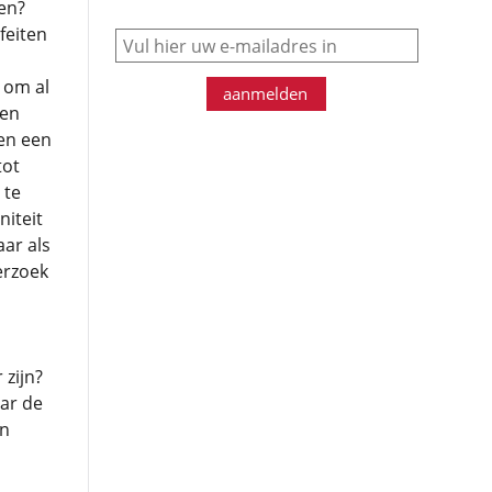
en?
feiten
e-mail
 om al
aanmelden
een
 en een
tot
 te
niteit
aar als
erzoek
zijn?
aar de
en