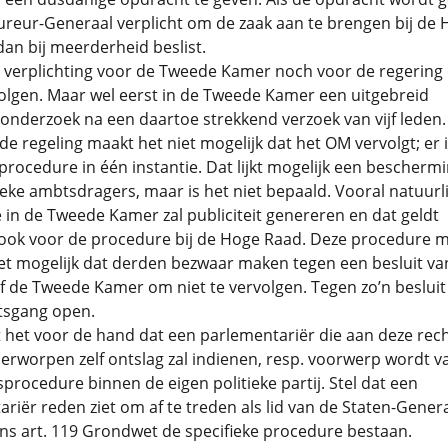
ureur-Generaal verplicht om de zaak aan te brengen bij de
dan bij meerderheid beslist.
 verplichting voor de Tweede Kamer noch voor de regering
olgen. Maar wel eerst in de Tweede Kamer een uitgebreid
nderzoek na een daartoe strekkend verzoek van vijf leden.
e regeling maakt het niet mogelijk dat het OM vervolgt; er 
rocedure in één instantie. Dat lijkt mogelijk een bescherm
ieke ambtsdragers, maar is het niet bepaald. Vooral natuurli
in de Tweede Kamer zal publiciteit genereren en dat geldt
 ook voor de procedure bij de Hoge Raad. Deze procedure 
et mogelijk dat derden bezwaar maken tegen een besluit va
f de Tweede Kamer om niet te vervolgen. Tegen zo’n besluit
tsgang open.
t het voor de hand dat een parlementariër die aan deze rec
rworpen zelf ontslag zal indienen, resp. voorwerp wordt v
tsprocedure binnen de eigen politieke partij. Stel dat een
riër reden ziet om af te treden als lid van de Staten-Gener
gens art. 119 Grondwet de specifieke procedure bestaan.