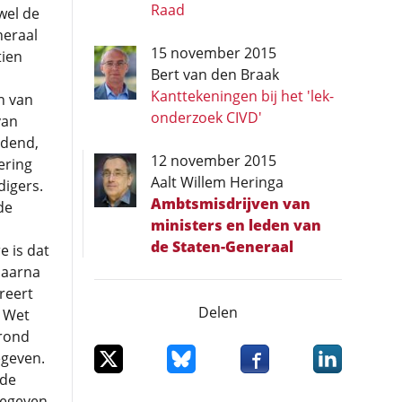
Raad
wel de
neraal
15 november 2015
tien
Bert van den Braak
Kanttekeningen bij het 'lek-
n van
onderzoek CIVD'
van
idend,
12 november 2015
ering
Aalt Willem Heringa
igers.
Ambtsmisdrijven van
de
ministers en leden van
de Staten-Generaal
e is dat
daarna
reert
Delen
 Wet
erond
Deel dit item op X
Deel dit item op Bluesky
Deel dit item op Facebo
Deel dit item
egeven.
ede
gegeven