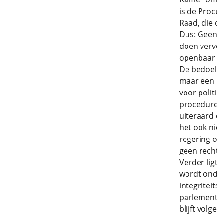
is de Proc
Raad, die 
Dus: Geen
doen verv
openbaar o
De bedoeld
maar een p
voor polit
procedure 
uiteraard
het ook ni
regering o
geen rech
Verder lig
wordt onde
integritei
parlementa
blijft vol