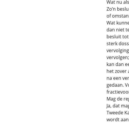
Wat nu als
Zo’n beslu
of omstan
Wat kunne
dan niet t
besluit to
sterk doss
vervolgin
vervolgen;
kan dan ee
het zover 
na een ver
gedaan. Vo
fractievoor
Mag de reg
Ja, dat ma
Tweede Kam
wordt aan