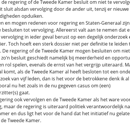
 de regering of de Tweede Kamer besluit om niet te vervolg
it sluit alsdan vervolging door de ander uit, tenzij er nieuwe 
digheden opduiken.
n en mogen redenen voor regering en Staten-Generaal zijn
e besluiten tot vervolging. Allereerst valt aan te nemen dat 
t vervolging in ieder geval berust op een degelijk onderzoek
ier. Toch hoeft een sterk dossier niet per definitie te leiden 
g. De regering of de Tweede Kamer mogen besluiten om niet
 zo’n besluit geschiedt namelijk bij meerderheid en opportu
n rol spelen, evenals de ernst van het vergrijp uiteraard. M
al komt, als de Tweede Kamer al heeft besloten tot een ond
zoek van vijf leden, dan is het voor de betrokkene denk ik al
oral nu het zoals in de nu gegeven casus om (een)
zitter(s) gaat.
ering ook vervolgen en de Tweede Kamer als het ware voor 
g, maar de regering is uiteraard politiek verantwoordelijk n
er en dus ligt het voor de hand dat het initiatief nu gelat
 de Tweede Kamer.