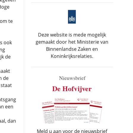
 Hoge
 om te
Deze website is mede mogelijk
gemaakt door het Ministerie van
is ook
Binnenlandse Zaken en
ing
Koninkrijksrelaties.
jk de
maakt
Nieuwsbrief
n de
 staat
De Hofvijver
htsgang
an een
aal, dan
Meld u aan voor de nieuwsbrief