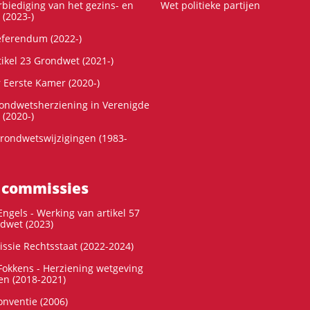
rbiediging van het gezins- en
Wet politieke partijen
 (2023-)
referendum (2022-)
tikel 23 Grondwet (2021-)
r Eerste Kamer (2020-)
rondwetsherziening in Verenigde
 (2020-)
rondwetswijzigingen (1983-
 commissies
ngels - Werking van artikel 57
dwet (2023)
ssie Rechtsstaat (2022-2024)
okkens - Herziening wetgeving
en (2018-2021)
onventie (2006)