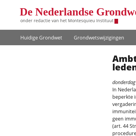
Overslaan en naar de inhoud gaan
De Nederlandse Grondw
onder redactie van het
Montesquieu Instituut
Hoofdnavigatie
Huidige Grondwet
Grondwets­wijzigingen
Ambt
lede
donderdag
In Nederl
beperkte i
vergaderi
immuniteit
geen immun
(art. 44 S
procedure 