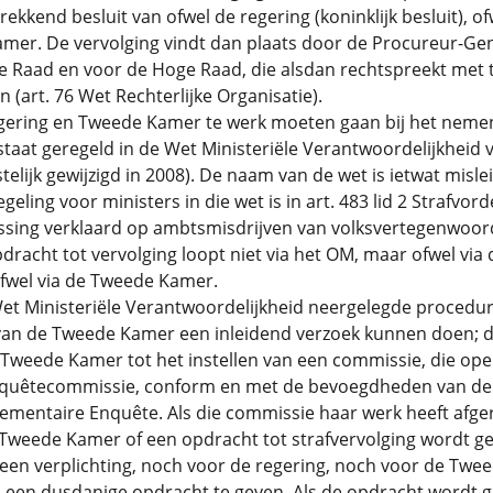
rekkend besluit van ofwel de regering (koninklijk besluit), of
mer. De vervolging vindt dan plaats door de Procureur-Ge
e Raad en voor de Hoge Raad, die alsdan rechtspreekt met 
 (art. 76 Wet Rechterlijke Organisatie).
gering en Tweede Kamer te werk moeten gaan bij het neme
staat geregeld in de Wet Ministeriële Verantwoordelijkheid 
stelijk gewijzigd in 2008). De naam van de wet is ietwat misle
geling voor ministers in die wet is in art. 483 lid 2 Strafvord
ssing verklaard op ambtsmisdrijven van volksvertegenwoord
dracht tot vervolging loopt niet via het OM, maar ofwel via 
ofwel via de Tweede Kamer.
et Ministeriële Verantwoordelijkheid neergelegde procedur
n van de Tweede Kamer een inleidend verzoek kunnen doen; 
 Tweede Kamer tot het instellen van een commissie, die ope
nquêtecommissie, conform en met de bevoegdheden van de
lementaire Enquête. Als die commissie haar werk heeft afg
 Tweede Kamer of een opdracht tot strafvervolging wordt g
geen verplichting, noch voor de regering, noch voor de Twe
een dusdanige opdracht te geven. Als de opdracht wordt 