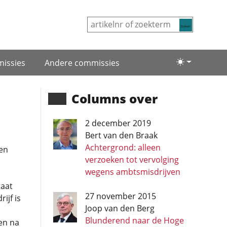
Zoeken
issies
Andere commissies
Lichte/donke
Columns over
2 december 2019
Bert van den Braak
Achtergrond: alleen
en
verzoeken tot vervolging
wegens ambtsmisdrijven
taat
27 november 2015
ijf is
Joop van den Berg
Blunderend naar de Hoge
en na