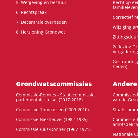
5. Wetgeving en bestuur
Recht op ee
familieleven
6. Rechtspraak
Correctief 
7. Decentrale overheden
Wijziging ar
8. Herziening Grondwet
Zittingsduu
2e lezing G
Vergadering
Gestrande g
heden)
Grondwets­commissies
Andere
Commissie-Remkes - Staatscommissie
Commissie-E
parlementair stelsel (2017-2018)
van de Gron
Commissie-Thomassen (2009-2010)
Staatscommi
Commissie-Biesheuvel (1982-1985)
Commissie-F
ambtsdelict
Commissie-Cals/Donner (1967-1971)
Nationale C