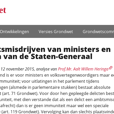
et
Ontwikke­lingen
Versies Grondwet
Grondwets­comm
smisdrijven van ministers en
n van de Staten-Generaal
 12 november 2015
, analyse van
Prof.Mr. Aalt Willem Heringa
and is er voor ministers en volksvertegenwoordigers maar e
mmuniteit; voor uitlatingen in het parlement tijdens
ngen (alsmede in parlementaire stukken) bestaat absolute
 (art. 71 Grondwet). Voor door hen gepleegde delicten bes
iteit, met dien verstande dat als een delict een ambtsmisdr
trafrecht) dan is er geen immuniteit maar wel een speciale
(art. 119 Grondwet). Vervolging kan dan slechts plaatsvind