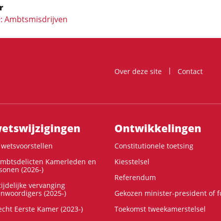
r
9: Ambtsmisdrijven
Over deze site
Contact
ts­wijzigingen
Ontwikke­lingen
wetsvoorstellen
Constitutionele toetsing
ambtsdelicten Kamerleden en
Kiesstelsel
onen (2026-)
Referendum
ijdelijke vervanging
enwoordigers (2025-)
Gekozen minister-president of 
cht Eerste Kamer (2023-)
Toekomst tweekamerstelsel