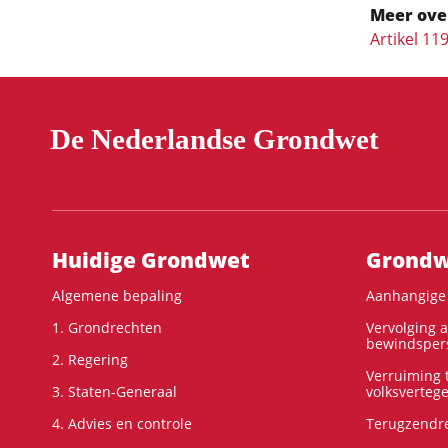
Meer ove
Artikel 11
De Nederlandse Grondwet
Hoofdnavigatie
Huidige Grondwet
Grondwe
Algemene bepaling
Aanhangige 
1. Grondrechten
Vervolging 
bewindspers
2. Regering
Verruiming t
3. Staten-Generaal
volksverteg
4. Advies en controle
Terugzendre