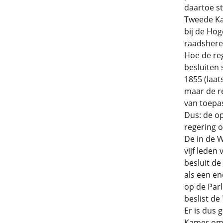
daartoe st
Tweede Ka
bij de Hog
raadsheren
Hoe de re
besluiten 
1855 (laat
maar de re
van toepa
Dus: de op
regering 
De in de W
vijf lede
besluit de
als een e
op de Par
beslist de
Er is dus 
Kamer om 