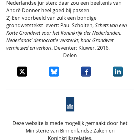
Nederlandse juristen; daar zou een beeltenis van
Andrë Donner heel goed bij passen.
2) Een voorbeeld van zulk een bondige
grondwetstekst levert: Paul Scholten,
Schets van een
Korte Grondwet voor het
Koninkrijk der Nederlanden.
Nederlands’ democratie versterkt, haar Grondwet
vernieuwd en verkort
, Deventer: Kluwer, 2016.
Delen
Deel dit item op X
Deel dit item op Bluesky
Deel dit item op Faceboo
Deel dit it
Deze website is mede mogelijk gemaakt door het
Ministerie van Binnenlandse Zaken en
Koninkrijksrelaties.