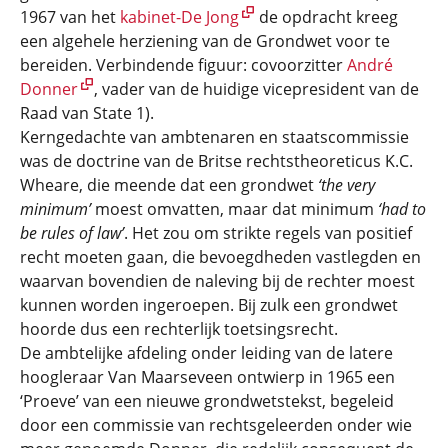
1967 van het
kabinet-De Jong
de opdracht kreeg
een algehele herziening van de Grondwet voor te
bereiden. Verbindende figuur: covoorzitter
André
Donner
, vader van de huidige vicepresident van de
Raad van State 1).
Kerngedachte van ambtenaren en staatscommissie
was de doctrine van de Britse rechtstheoreticus K.C.
Wheare, die meende dat een grondwet
‘the very
minimum’
moest omvatten, maar dat minimum
‘had to
be rules of law’
. Het zou om strikte regels van positief
recht moeten gaan, die bevoegdheden vastlegden en
waarvan bovendien de naleving bij de rechter moest
kunnen worden ingeroepen. Bij zulk een grondwet
hoorde dus een rechterlijk toetsingsrecht.
De ambtelijke afdeling onder leiding van de latere
hoogleraar Van Maarseveen ontwierp in 1965 een
‘Proeve’ van een nieuwe grondwetstekst, begeleid
door een commissie van rechtsgeleerden onder wie