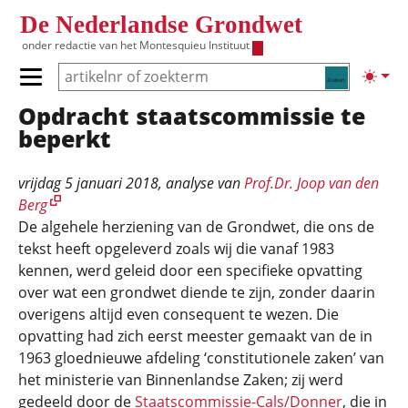
Overslaan en naar de inhoud gaan
De Nederlandse Grondwet
onder redactie van het
Montesquieu Instituut
Zoeken
Lichte
Primair menu tonen/verbergen
Opdracht staatscommissie te
Hoofdnavigatie
beperkt
vrijdag 5 januari 2018
, analyse van
Prof.Dr. Joop van den
Berg
De algehele herziening van de Grondwet, die ons de
tekst heeft opgeleverd zoals wij die vanaf 1983
kennen, werd geleid door een specifieke opvatting
over wat een grondwet diende te zijn, zonder daarin
overigens altijd even consequent te wezen. Die
opvatting had zich eerst meester gemaakt van de in
1963 gloednieuwe afdeling ‘constitutionele zaken’ van
het ministerie van Binnenlandse Zaken; zij werd
gedeeld door de
Staatscommissie-Cals/Donner
, die in