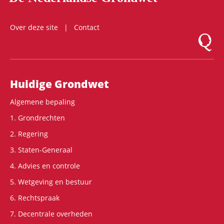
Over deze site
Contact
Logo Mon
Hoofdnavigatie
Huidige Grondwet
Algemene bepaling
1. Grondrechten
2. Regering
3. Staten-Generaal
4. Advies en controle
5. Wetgeving en bestuur
6. Rechtspraak
7. Decentrale overheden