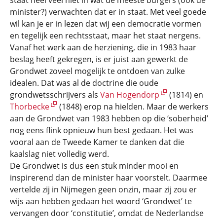
staat heel veel niet in wat de meeste burgers (ook de
minister?) verwachten dat er in staat. Met veel goede
wil kan je er in lezen dat wij een democratie vormen
en tegelijk een rechtsstaat, maar het staat nergens.
Vanaf het werk aan de herziening, die in 1983 haar
beslag heeft gekregen, is er juist aan gewerkt de
Grondwet zoveel mogelijk te ontdoen van zulke
idealen. Dat was al de doctrine die oude
grondwetsschrijvers als
Van Hogendorp
(1814) en
Thorbecke
(1848) erop na hielden. Maar de werkers
aan de Grondwet van 1983 hebben op die ‘soberheid’
nog eens flink opnieuw hun best gedaan. Het was
vooral aan de Tweede Kamer te danken dat die
kaalslag niet volledig werd.
De Grondwet is dus een stuk minder mooi en
inspirerend dan de minister haar voorstelt. Daarmee
vertelde zij in Nijmegen geen onzin, maar zij zou er
wijs aan hebben gedaan het woord ‘Grondwet’ te
vervangen door ‘constitutie’, omdat de Nederlandse