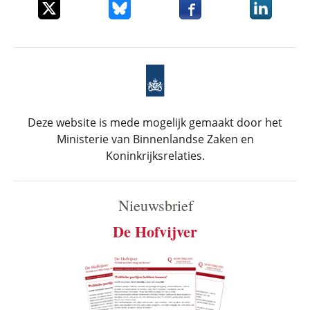
Deel dit item op X
Deel dit item op Bluesky
Deel dit item op Faceboo
Deel dit it
Deze website is mede mogelijk gemaakt door het
Ministerie van Binnenlandse Zaken en
Koninkrijksrelaties.
Nieuwsbrief
De Hofvijver