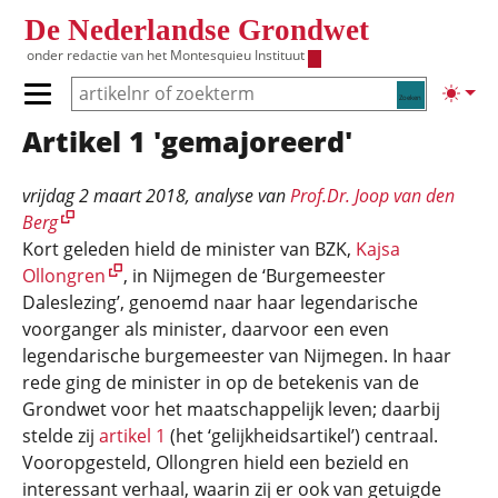
Overslaan en naar de inhoud gaan
De Nederlandse Grondwet
onder redactie van het
Montesquieu Instituut
Zoeken
Lichte
Primair menu tonen/verbergen
Artikel 1 'gemajoreerd'
Hoofdnavigatie
vrijdag 2 maart 2018
, analyse van
Prof.Dr. Joop van den
Berg
Kort geleden hield de minister van BZK,
Kajsa
Ollongren
, in Nijmegen de ‘Burgemeester
Daleslezing’, genoemd naar haar legendarische
voorganger als minister, daarvoor een even
legendarische burgemeester van Nijmegen. In haar
rede ging de minister in op de betekenis van de
Grondwet voor het maatschappelijk leven; daarbij
stelde zij
artikel 1
(het ‘gelijkheidsartikel’) centraal.
Vooropgesteld, Ollongren hield een bezield en
interessant verhaal, waarin zij er ook van getuigde