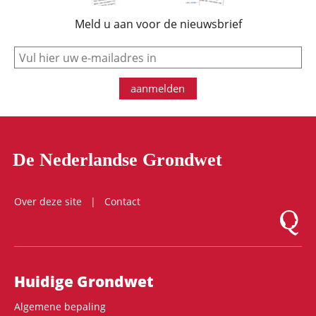
Meld u aan voor de nieuwsbrief
e-mail
aanmelden
De Nederlandse Grondwet
Over deze site
Contact
Logo Mon
Hoofdnavigatie
Huidige Grondwet
Algemene bepaling