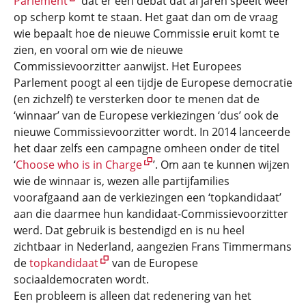
Parlement
dat er een debat dat al jaren speelt weer
op scherp komt te staan. Het gaat dan om de vraag
wie bepaalt hoe de nieuwe Commissie eruit komt te
zien, en vooral om wie de nieuwe
Commissievoorzitter aanwijst. Het Europees
Parlement poogt al een tijdje de Europese democratie
(en zichzelf) te versterken door te menen dat de
‘winnaar’ van de Europese verkiezingen ‘dus’ ook de
nieuwe Commissievoorzitter wordt. In 2014 lanceerde
het daar zelfs een campagne omheen onder de titel
‘
Choose who is in Charge
’. Om aan te kunnen wijzen
wie de winnaar is, wezen alle partijfamilies
voorafgaand aan de verkiezingen een ‘topkandidaat’
aan die daarmee hun kandidaat-Commissievoorzitter
werd. Dat gebruik is bestendigd en is nu heel
zichtbaar in Nederland, aangezien Frans Timmermans
de
topkandidaat
van de Europese
sociaaldemocraten wordt.
Een probleem is alleen dat redenering van het