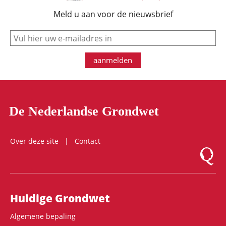
Meld u aan voor de nieuwsbrief
e-mail
aanmelden
De Nederlandse Grondwet
Over deze site
Contact
Logo Mon
Hoofdnavigatie
Huidige Grondwet
Algemene bepaling