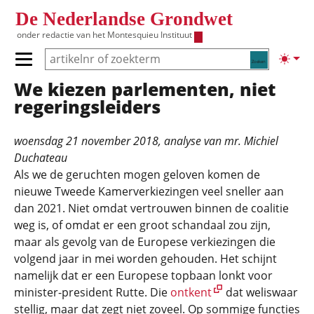
Overslaan en naar de inhoud gaan
De Nederlandse Grondwet
onder redactie van het
Montesquieu Instituut
Zoeken
Lichte
Primair menu tonen/verbergen
We kiezen parlementen, niet
Hoofdnavigatie
regeringsleiders
woensdag 21 november 2018
, analyse van
mr. Michiel
Duchateau
Als we de geruchten mogen geloven komen de
nieuwe Tweede Kamerverkiezingen veel sneller aan
dan 2021. Niet omdat vertrouwen binnen de coalitie
weg is, of omdat er een groot schandaal zou zijn,
maar als gevolg van de Europese verkiezingen die
volgend jaar in mei worden gehouden. Het schijnt
namelijk dat er een Europese topbaan lonkt voor
minister-president Rutte. Die
ontkent
dat weliswaar
stellig, maar dat zegt niet zoveel. Op sommige functies