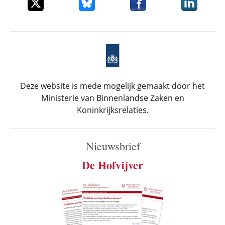
Deel dit item op X
Deel dit item op Bluesky
Deel dit item op Faceboo
Deel dit it
Deze website is mede mogelijk gemaakt door het
Ministerie van Binnenlandse Zaken en
Koninkrijksrelaties.
Nieuwsbrief
De Hofvijver