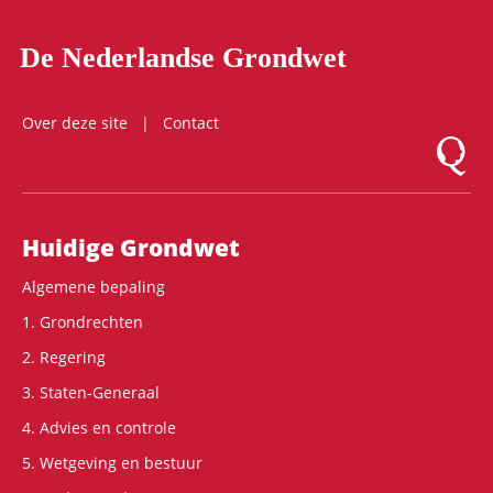
De Nederlandse Grondwet
Over deze site
Contact
Logo Mon
Hoofdnavigatie
Huidige Grondwet
Algemene bepaling
1. Grondrechten
2. Regering
3. Staten-Generaal
4. Advies en controle
5. Wetgeving en bestuur