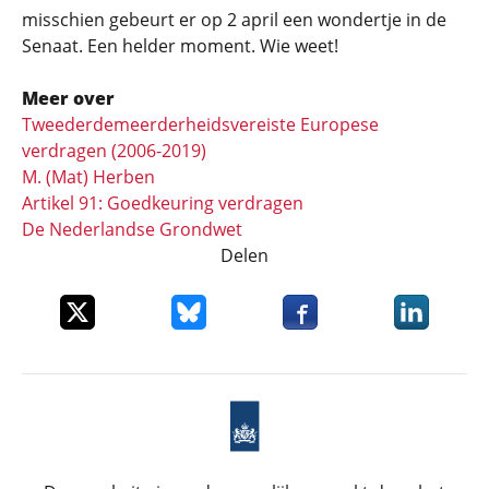
misschien gebeurt er op 2 april een wondertje in de
Senaat. Een helder moment. Wie weet!
Meer over
Tweederdemeerderheidsvereiste Europese
verdragen (2006-2019)
M. (Mat) Herben
Artikel 91: Goedkeuring verdragen
De Nederlandse Grondwet
Delen
Deel dit item op X
Deel dit item op Bluesky
Deel dit item op Faceboo
Deel dit it