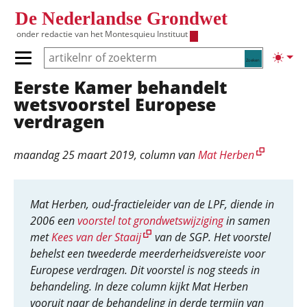
Overslaan en naar de inhoud gaan
De Nederlandse Grondwet
onder redactie van het
Montesquieu Instituut
Zoeken
Lichte
Primair menu tonen/verbergen
Eerste Kamer behandelt
Hoofdnavigatie
wetsvoorstel Europese
verdragen
maandag 25 maart 2019
, column van
Mat Herben
Mat Herben, oud-fractieleider van de LPF, diende in
2006 een
voorstel tot grondwetswijziging
in samen
met
Kees van der Staaij
van de SGP. Het voorstel
behelst een tweederde meerderheidsvereiste voor
Europese verdragen. Dit voorstel is nog steeds in
behandeling. In deze column kijkt Mat Herben
vooruit naar de behandeling in derde termijn van