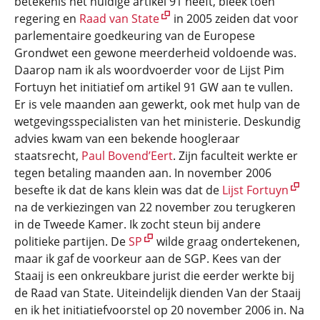
betekenis het huidige artikel 91 heeft, bleek toen
regering en
Raad van State
in 2005 zeiden dat voor
parlementaire goedkeuring van de Europese
Grondwet een gewone meerderheid voldoende was.
Daarop nam ik als woordvoerder voor de Lijst Pim
Fortuyn het initiatief om artikel 91 GW aan te vullen.
Er is vele maanden aan gewerkt, ook met hulp van de
wetgevingsspecialisten van het ministerie. Deskundig
advies kwam van een bekende hoogleraar
staatsrecht,
Paul Bovend’Eert
. Zijn faculteit werkte er
tegen betaling maanden aan. In november 2006
besefte ik dat de kans klein was dat de
Lijst Fortuyn
na de verkiezingen van 22 november zou terugkeren
in de Tweede Kamer. Ik zocht steun bij andere
politieke partijen. De
SP
wilde graag ondertekenen,
maar ik gaf de voorkeur aan de SGP. Kees van der
Staaij is een onkreukbare jurist die eerder werkte bij
de Raad van State. Uiteindelijk dienden Van der Staaij
en ik het initiatiefvoorstel op 20 november 2006 in. Na