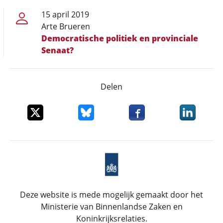
15 april 2019
Arte Brueren
Democratische politiek en provinciale
Senaat?
Delen
Deel dit item op X
Deel dit item op Bluesky
Deel dit item op Faceboo
Deel dit it
Deze website is mede mogelijk gemaakt door het
Ministerie van Binnenlandse Zaken en
Koninkrijksrelaties.