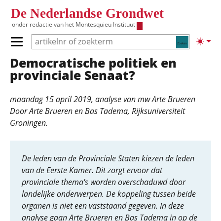
Overslaan en naar de inhoud gaan
De Nederlandse Grondwet
onder redactie van het
Montesquieu Instituut
Zoeken
Lichte
Primair menu tonen/verbergen
Democratische politiek en
Hoofdnavigatie
provinciale Senaat?
maandag 15 april 2019
, analyse van
mw Arte Brueren
Door Arte Brueren en Bas Tadema, Rijksuniversiteit
Groningen.
De leden van de Provinciale Staten kiezen de leden
van de Eerste Kamer. Dit zorgt ervoor dat
provinciale thema's worden overschaduwd door
landelijke onderwerpen. De koppeling tussen beide
organen is niet een vaststaand gegeven. In deze
analyse gaan Arte Brueren en Bas Tadema in op de