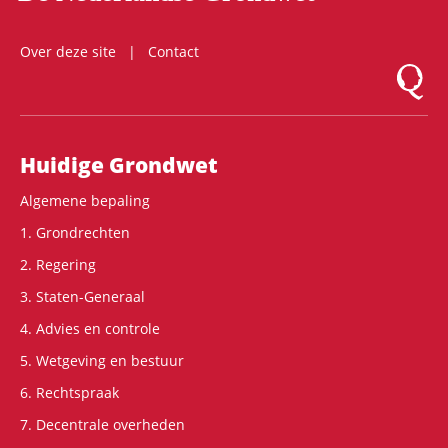
Over deze site
Contact
Logo Mon
Hoofdnavigatie
Huidige Grondwet
Algemene bepaling
1. Grondrechten
2. Regering
3. Staten-Generaal
4. Advies en controle
5. Wetgeving en bestuur
6. Rechtspraak
7. Decentrale overheden