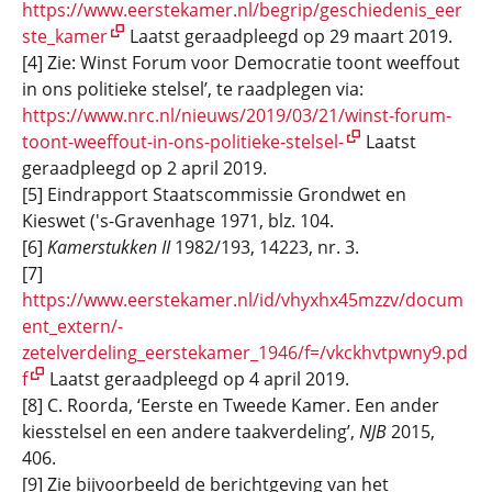
https://www.eerstekamer.nl/begrip/geschiedenis_eer
ste_kamer
Laatst geraadpleegd op 29 maart 2019.
[4] Zie: Winst Forum voor Democratie toont weeffout
in ons politieke stelsel’, te raadplegen via:
https://www.nrc.nl/nieuws/2019/03/21/winst-forum-
toont-weeffout-in-ons-politieke-stelsel-
Laatst
geraadpleegd op 2 april 2019.
[5] Eindrapport Staatscommissie Grondwet en
Kieswet ('s-Gravenhage 1971, blz. 104.
[6]
Kamerstukken II
1982/193, 14223, nr. 3.
[7]
https://www.eerstekamer.nl/id/vhyxhx45mzzv/docum
ent_extern/­
zetelverdeling_eerstekamer_1946/f=/vkckhvtpwny9.pd
f
Laatst geraadpleegd op 4 april 2019.
[8] C. Roorda, ‘Eerste en Tweede Kamer. Een ander
kiesstelsel en een andere taakverdeling’,
NJB
2015,
406.
[9] Zie bijvoorbeeld de berichtgeving van het