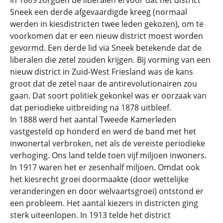
In 1869 zorgden de liberalen ervoor dat het district
Sneek een derde afgevaardigde kreeg (normaal
werden in kiesdistricten twee leden gekozen), om te
voorkomen dat er een nieuw district moest worden
gevormd. Een derde lid via Sneek betekende dat de
liberalen die zetel zouden krijgen. Bij vorming van een
nieuw district in Zuid-West Friesland was de kans
groot dat de zetel naar de antirevolutionairen zou
gaan. Dat soort politiek gekonkel was er oorzaak van
dat periodieke uitbreiding na 1878 uitbleef.
In 1888 werd het aantal Tweede Kamerleden
vastgesteld op honderd en werd de band met het
inwonertal verbroken, net als de vereiste periodieke
verhoging. Ons land telde toen vijf miljoen inwoners.
In 1917 waren het er zesenhalf miljoen. Omdat ook
het kiesrecht groei doormaakte (door wettelijke
veranderingen en door welvaartsgroei) ontstond er
een probleem. Het aantal kiezers in districten ging
sterk uiteenlopen. In 1913 telde het district