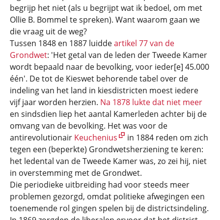
begrijp het niet (als u begrijpt wat ik bedoel, om met
Ollie B. Bommel te spreken). Want waarom gaan we
die vraag uit de weg?
Tussen 1848 en 1887 luidde
artikel 77 van de
Grondwet
: 'Het getal van de leden der Tweede Kamer
wordt bepaald naar de bevolking, voor ieder[e] 45.000
één'. De tot de Kieswet behorende tabel over de
indeling van het land in kiesdistricten moest iedere
vijf jaar worden herzien.
Na 1878 lukte dat niet meer
en sindsdien liep het aantal Kamerleden achter bij de
omvang van de bevolking. Het was voor de
antirevolutionair
Keuchenius
in 1884 reden om zich
tegen een (beperkte) Grondwetsherziening te keren:
het ledental van de Tweede Kamer was, zo zei hij, niet
in overstemming met de Grondwet.
Die periodieke uitbreiding had voor steeds meer
problemen gezorgd, omdat politieke afwegingen een
toenemende rol gingen spelen bij de districtsindeling.