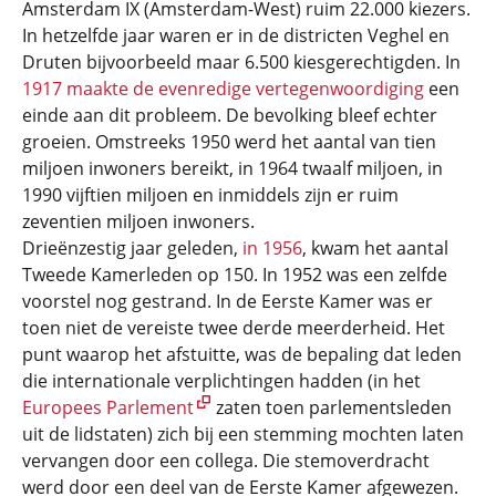
Amsterdam IX (Amsterdam-West) ruim 22.000 kiezers.
In hetzelfde jaar waren er in de districten Veghel en
Druten bijvoorbeeld maar 6.500 kiesgerechtigden. In
1917 maakte de evenredige vertegenwoordiging
een
einde aan dit probleem. De bevolking bleef echter
groeien. Omstreeks 1950 werd het aantal van tien
miljoen inwoners bereikt, in 1964 twaalf miljoen, in
1990 vijftien miljoen en inmiddels zijn er ruim
zeventien miljoen inwoners.
Drieënzestig jaar geleden,
in 1956
, kwam het aantal
Tweede Kamerleden op 150. In 1952 was een zelfde
voorstel nog gestrand. In de Eerste Kamer was er
toen niet de vereiste twee derde meerderheid. Het
punt waarop het afstuitte, was de bepaling dat leden
die internationale verplichtingen hadden (in het
Europees Parlement
zaten toen parlementsleden
uit de lidstaten) zich bij een stemming mochten laten
vervangen door een collega. Die stemoverdracht
werd door een deel van de Eerste Kamer afgewezen.