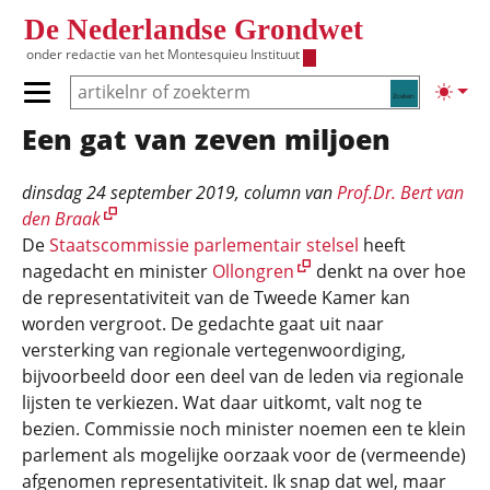
Overslaan en naar de inhoud gaan
De Nederlandse Grondwet
onder redactie van het
Montesquieu Instituut
Zoeken
Lichte
Primair menu tonen/verbergen
Een gat van zeven miljoen
Hoofdnavigatie
dinsdag 24 september 2019
, column van
Prof.Dr. Bert van
den Braak
De
Staatscommissie parlementair stelsel
heeft
nagedacht en minister
Ollongren
denkt na over hoe
de representativiteit van de Tweede Kamer kan
worden vergroot. De gedachte gaat uit naar
versterking van regionale vertegenwoordiging,
bijvoorbeeld door een deel van de leden via regionale
lijsten te verkiezen. Wat daar uitkomt, valt nog te
bezien. Commissie noch minister noemen een te klein
parlement als mogelijke oorzaak voor de (vermeende)
afgenomen representativiteit. Ik snap dat wel, maar