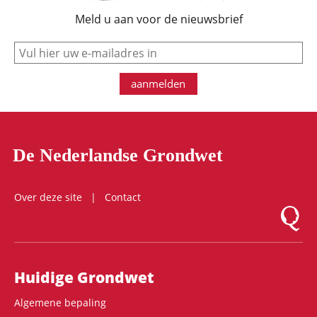
Meld u aan voor de nieuwsbrief
e-mail
aanmelden
De Nederlandse Grondwet
Over deze site
Contact
Logo Mon
Hoofdnavigatie
Huidige Grondwet
Algemene bepaling