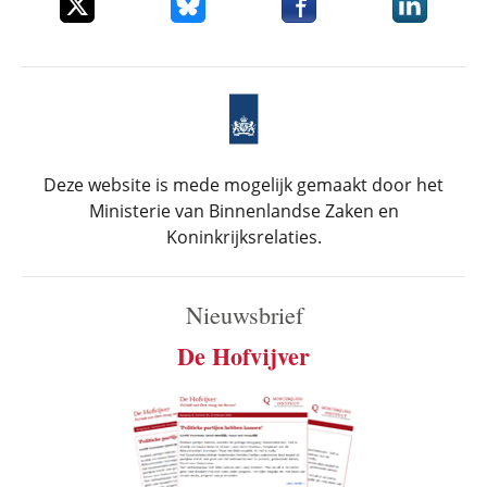
Deel dit item op X
Deel dit item op Bluesky
Deel dit item op Faceboo
Deel dit it
Deze website is mede mogelijk gemaakt door het
Ministerie van Binnenlandse Zaken en
Koninkrijksrelaties.
Nieuwsbrief
De Hofvijver