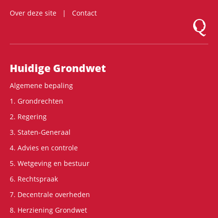
Over deze site
Contact
Logo Mon
Hoofdnavigatie
Huidige Grondwet
Algemene bepaling
1. Grondrechten
2. Regering
3. Staten-Generaal
4. Advies en controle
5. Wetgeving en bestuur
6. Rechtspraak
7. Decentrale overheden
8. Herziening Grondwet