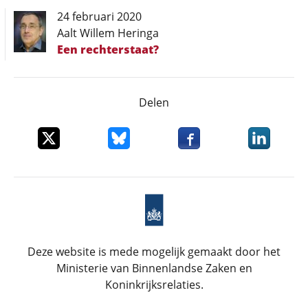
24 februari 2020
Aalt Willem Heringa
Een rechterstaat?
Delen
Deel dit item op X
Deel dit item op Bluesky
Deel dit item op Faceboo
Deel dit it
Deze website is mede mogelijk gemaakt door het
Ministerie van Binnenlandse Zaken en
Koninkrijksrelaties.