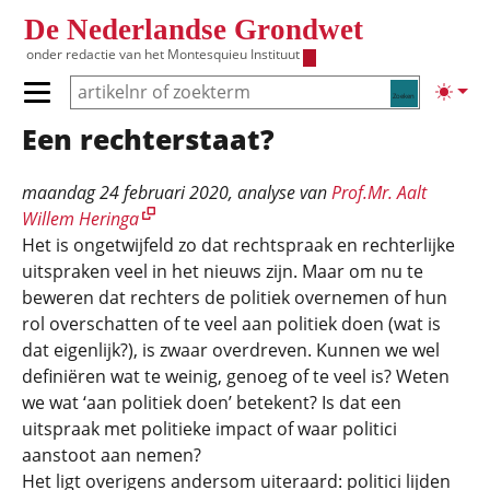
Overslaan en naar de inhoud gaan
De Nederlandse Grondwet
onder redactie van het
Montesquieu Instituut
Zoeken
Lichte
Primair menu tonen/verbergen
Een rechterstaat?
Hoofdnavigatie
maandag 24 februari 2020
, analyse van
Prof.Mr. Aalt
Willem Heringa
Het is ongetwijfeld zo dat rechtspraak en rechterlijke
uitspraken veel in het nieuws zijn. Maar om nu te
beweren dat rechters de politiek overnemen of hun
rol overschatten of te veel aan politiek doen (wat is
dat eigenlijk?), is zwaar overdreven. Kunnen we wel
definiëren wat te weinig, genoeg of te veel is? Weten
we wat ‘aan politiek doen’ betekent? Is dat een
uitspraak met politieke impact of waar politici
aanstoot aan nemen?
Het ligt overigens andersom uiteraard: politici lijden