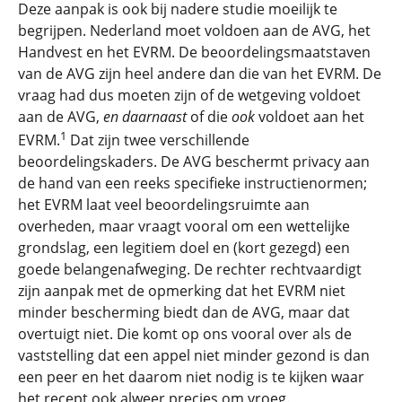
Deze aanpak is ook bij nadere studie moeilijk te
begrijpen. Nederland moet voldoen aan de AVG, het
Handvest en het EVRM. De beoordelingsmaatstaven
van de AVG zijn heel andere dan die van het EVRM. De
vraag had dus moeten zijn of de wetgeving voldoet
aan de AVG,
en daarnaast
of die
ook
voldoet aan het
1
EVRM.
Dat zijn twee verschillende
beoordelingskaders. De AVG beschermt privacy aan
de hand van een reeks specifieke instructienormen;
het EVRM laat veel beoordelingsruimte aan
overheden, maar vraagt vooral om een wettelijke
grondslag, een legitiem doel en (kort gezegd) een
goede belangenafweging. De rechter rechtvaardigt
zijn aanpak met de opmerking dat het EVRM niet
minder bescherming biedt dan de AVG, maar dat
overtuigt niet. Die komt op ons vooral over als de
vaststelling dat een appel niet minder gezond is dan
een peer en het daarom niet nodig is te kijken waar
het recept ook alweer precies om vroeg.