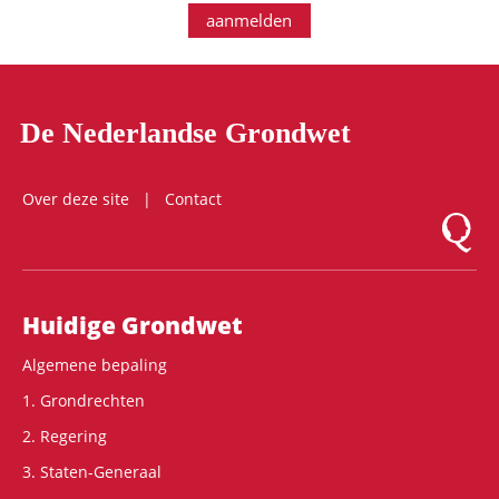
aanmelden
De Nederlandse Grondwet
Over deze site
Contact
Logo Mon
Hoofdnavigatie
Huidige Grondwet
Algemene bepaling
1. Grondrechten
2. Regering
3. Staten-Generaal