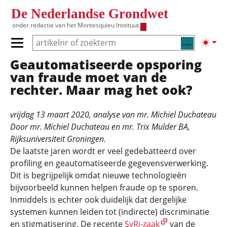
Overslaan en naar de inhoud gaan
De Nederlandse Grondwet
onder redactie van het
Montesquieu Instituut
Zoeken
Lichte
Primair menu tonen/verbergen
Geautomatiseerde opsporing
Hoofdnavigatie
van fraude moet van de
rechter. Maar mag het ook?
vrijdag 13 maart 2020
, analyse van
mr. Michiel Duchateau
Door mr. Michiel Duchateau en mr. Trix Mulder BA,
Rijksuniversiteit Groningen.
De laatste jaren wordt er veel gedebatteerd over
profiling en geautomatiseerde gegevensverwerking.
Dit is begrijpelijk omdat nieuwe technologieën
bijvoorbeeld kunnen helpen fraude op te sporen.
Inmiddels is echter ook duidelijk dat dergelijke
systemen kunnen leiden tot (indirecte) discriminatie
en stigmatisering. De recente
SyRi-zaak
van de