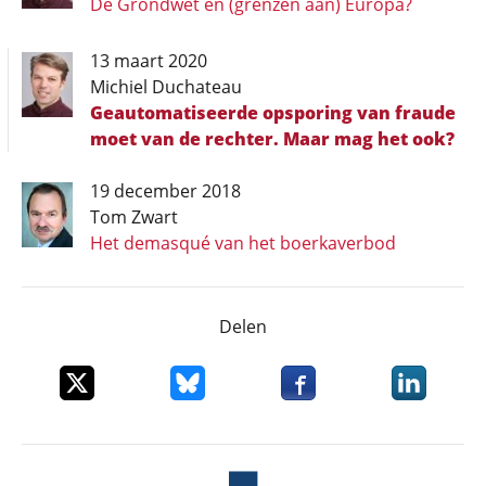
De Grondwet en (grenzen aan) Europa?
13 maart 2020
Michiel Duchateau
Geautomatiseerde opsporing van fraude
moet van de rechter. Maar mag het ook?
19 december 2018
Tom Zwart
Het demasqué van het boerkaverbod
Delen
Deel dit item op X
Deel dit item op Bluesky
Deel dit item op Faceboo
Deel dit it