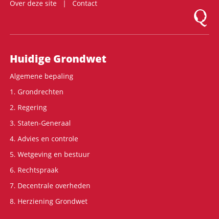
Over deze site
Contact
Logo Mon
Hoofdnavigatie
Huidige Grondwet
Algemene bepaling
1. Grondrechten
2. Regering
3. Staten-Generaal
4. Advies en controle
5. Wetgeving en bestuur
6. Rechtspraak
7. Decentrale overheden
8. Herziening Grondwet