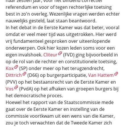
naar zestien jaar, voor het bindend correctief
referendum en voor of tegen rechterlijke toetsing
best in zo'n overleg. Wezenlijke vragen werden echter
nauwelijks gesteld, laat staan beantwoord.
In het debat in de Eerste Kamer was dat beter, vooral
omdat er veel meer tijd was uitgetrokken. Hier werd
vrij fundamenteel gesproken over uiteenlopende
onderwerpen. Ook hier kozen leden soms voor een
eigen invalshoek.
Cliteur
(FVD) ging bijvoorbeeld in
op de rol van de rechter en constitutionele toetsing,
Kox
(SP) onder meer op het terugzendrecht,
Dittrich
(D66) op burgerparticipatie,
Van Hattem
(PVV) op het bestaansrecht van de Eerste Kamer en
Vos
(PvdA) op het afhaken van groepen burgers bij
het democratische proces.
Hoewel het rapport van de Staatscommissie mede
gaat over de Eerste Kamer en instelling van de
commissie voortkwam uit een wens van die Kamer,
zou je toch verwachten dat de Tweede Kamer zich