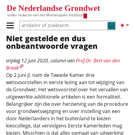
Overslaan en naar de inhoud gaan
De Nederlandse Grondwet
onder redactie van het
Montesquieu Instituut
Zoeken
Lichte
Primair menu tonen/verbergen
Niet gestelde en dus
Hoofdnavigatie
onbeantwoorde vragen
vrijdag 12 juni 2020
, column van
Prof.Dr. Bert van den
Braak
Op 2 juni jl. nam de Tweede Kamer drie
wetsvoorstellen in eerste lezing aan tot wijziging van
de Grondwet. Het wetsvoorstel over het vervallen van
uitgewerkte additionele artikelen is een formaliteit.
Belangrijker zijn die over herziening van de procedure
voor grondwetswijziging en over instelling van een
door Nederlanders in het buitenland te kiezen
kiescollege, dat vervolgens Eerste Kamerleden mag
kiezen. Misschien is dat alles opmaat van uitwerking