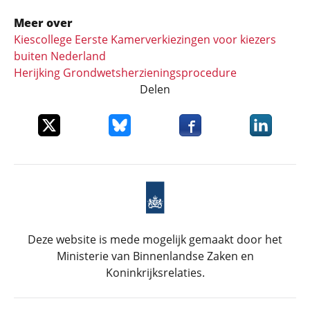
Meer over
Kiescollege Eerste Kamerverkiezingen voor kiezers
buiten Nederland
Herijking Grondwets­herzieningsprocedure
Delen
Deel dit item op X
Deel dit item op Bluesky
Deel dit item op Faceboo
Deel dit it
Deze website is mede mogelijk gemaakt door het
Ministerie van Binnenlandse Zaken en
Koninkrijksrelaties.