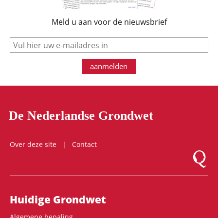
Meld u aan voor de nieuwsbrief
e-mail
aanmelden
De Nederlandse Grondwet
Over deze site
Contact
Logo Mon
Hoofdnavigatie
Huidige Grondwet
Algemene bepaling