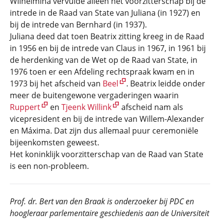
Wilhelmina vervulde alleen het voorzitterschap bij de
intrede in de Raad van State van Juliana (in 1927) en
bij de intrede van Bernhard (in 1937).
Juliana deed dat toen Beatrix zitting kreeg in de Raad
in 1956 en bij de intrede van Claus in 1967, in 1961 bij
de herdenking van de Wet op de Raad van State, in
1976 toen er een Afdeling rechtspraak kwam en in
1973 bij het afscheid van
Beel
. Beatrix leidde onder
meer de buitengewone vergaderingen waarin
Ruppert
en
Tjeenk Willink
afscheid nam als
vicepresident en bij de intrede van Willem-Alexander
en Máxima. Dat zijn dus allemaal puur ceremoniële
bijeenkomsten geweest.
Het koninklijk voorzitterschap van de Raad van State
is een non-probleem.
P
rof. dr. Bert van den Braak is onderzoeker bij PDC en
hoogleraar parlementaire geschiedenis aan de Universiteit