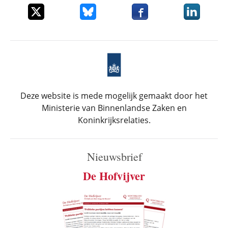
Deel dit item op X
Deel dit item op Bluesky
Deel dit item op Faceboo
Deel dit it
Deze website is mede mogelijk gemaakt door het
Ministerie van Binnenlandse Zaken en
Koninkrijksrelaties.
Nieuwsbrief
De Hofvijver