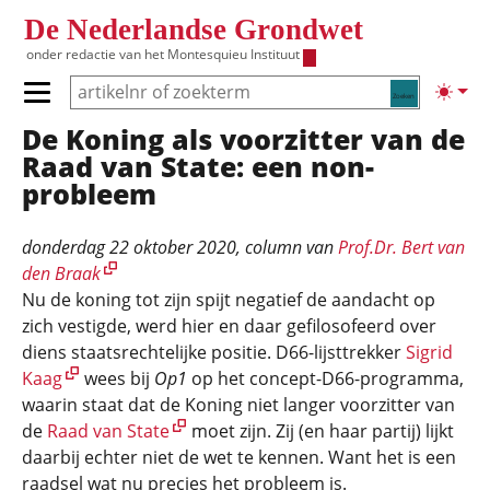
Overslaan en naar de inhoud gaan
De Nederlandse Grondwet
onder redactie van het
Montesquieu Instituut
Zoeken
Lichte
Primair menu tonen/verbergen
De Koning als voorzitter van de
Hoofdnavigatie
Raad van State: een non-
probleem
donderdag 22 oktober 2020
, column van
Prof.Dr. Bert van
den Braak
Nu de koning tot zijn spijt negatief de aandacht op
zich vestigde, werd hier en daar gefilosofeerd over
diens staatsrechtelijke positie. D66-lijsttrekker
Sigrid
Kaag
wees bij
Op1
op het concept-D66-programma,
waarin staat dat de Koning niet langer voorzitter van
de
Raad van State
moet zijn. Zij (en haar partij) lijkt
daarbij echter niet de wet te kennen. Want het is een
raadsel wat nu precies het probleem is.