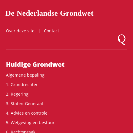
De Nederlandse Grondwet
Over deze site
Contact
Logo Mon
Hoofdnavigatie
Huidige Grondwet
Algemene bepaling
1. Grondrechten
2. Regering
3. Staten-Generaal
4. Advies en controle
5. Wetgeving en bestuur
6. Rechtspraak