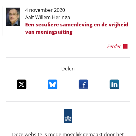
4 november 2020
Aalt Willem Heringa
Een seculiere samenleving en de vrijheid
van meningsuiting
Eerder
Delen
Deel dit item op X
Deel dit item op Bluesky
Deel dit item op Faceboo
Deel dit it
Deze website is mede mogelijk gemaakt door het