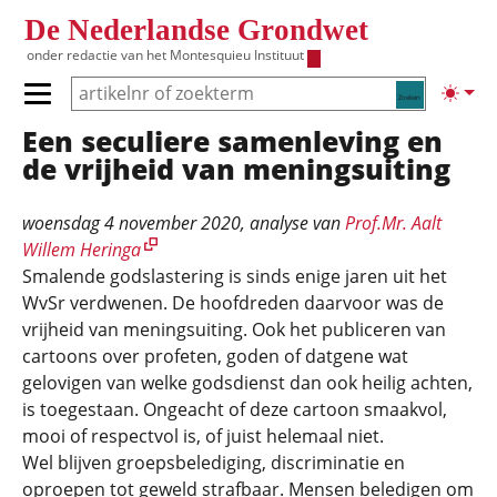
Overslaan en naar de inhoud gaan
De Nederlandse Grondwet
onder redactie van het
Montesquieu Instituut
Zoeken
Lichte
Primair menu tonen/verbergen
Een seculiere samenleving en
Hoofdnavigatie
de vrijheid van meningsuiting
woensdag 4 november 2020
, analyse van
Prof.Mr. Aalt
Willem Heringa
Smalende godslastering is sinds enige jaren uit het
WvSr verdwenen. De hoofdreden daarvoor was de
vrijheid van meningsuiting. Ook het publiceren van
cartoons over profeten, goden of datgene wat
gelovigen van welke godsdienst dan ook heilig achten,
is toegestaan. Ongeacht of deze cartoon smaakvol,
mooi of respectvol is, of juist helemaal niet.
Wel blijven groepsbelediging, discriminatie en
oproepen tot geweld strafbaar. Mensen beledigen om