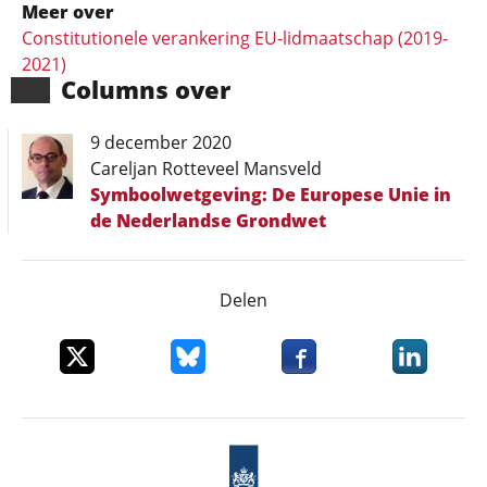
Meer over
Constitutionele verankering EU-lidmaatschap (2019-
2021)
Columns over
9 december 2020
Careljan Rotteveel Mansveld
Symboolwetgeving: De Europese Unie in
de Nederlandse Grondwet
Delen
Deel dit item op X
Deel dit item op Bluesky
Deel dit item op Faceboo
Deel dit it