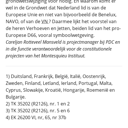
grondwetswijziging voor nodig. En waarom komt er
wel in de Grondwet dat Nederland lid is van de
Europese Unie en niet van bijvoorbeeld de Benelux,
NAVO, of van de
VN
? Daarmee lijkt het voorstel van
de heren Verhoeven en Jetten, beiden lid van het pro-
Europese D66, vooral symboolwetgeving.
Careljan Rotteveel Mansveld is projectmanager bij PDC en
in die functie verantwoordelijk voor de constitutionele
projecten van het Montesquieu Instituut.
1) Duitsland, Frankrijk, België, Italië, Oostenrijk,
Zweden, Finland, Letland, Ierland, Portugal, Malta,
Cyprus, Slowakije, Kroatië, Hongarije, Roemenië en
Bulgarije.
2) TK 35202 (R2126), nr. 1 en 2
3) TK 35202 (R2126), nr. 5 en 6
4) EK 26200 VI, nr, 65, nr 37b