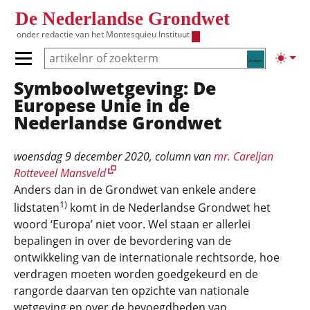
Overslaan en naar de inhoud gaan
De Nederlandse Grondwet
onder redactie van het
Montesquieu Instituut
Zoeken
Lichte
Primair menu tonen/verbergen
Symboolwetgeving: De
Hoofdnavigatie
Europese Unie in de
Nederlandse Grondwet
woensdag 9 december 2020
, column van
mr. Careljan
Rotteveel Mansveld
Anders dan in de Grondwet van enkele andere
1)
lidstaten
komt in de Nederlandse Grondwet het
woord ‘Europa’ niet voor. Wel staan er allerlei
bepalingen in over de bevordering van de
ontwikkeling van de internationale rechtsorde, hoe
verdragen moeten worden goedgekeurd en de
rangorde daarvan ten opzichte van nationale
wetgeving en over de bevoegdheden van