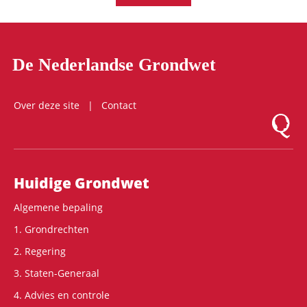
De Nederlandse Grondwet
Over deze site
Contact
Logo Mon
Hoofdnavigatie
Huidige Grondwet
Algemene bepaling
1. Grondrechten
2. Regering
3. Staten-Generaal
4. Advies en controle