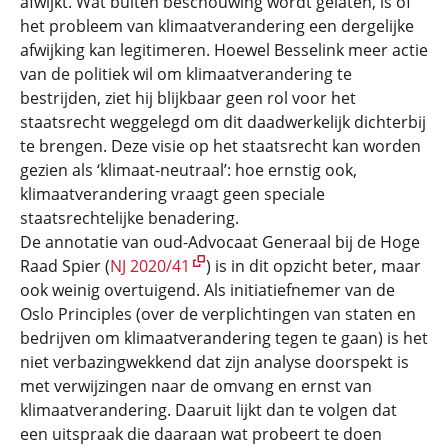
afwijkt. Wat buiten beschouwing wordt gelaten, is of
het probleem van klimaatverandering een dergelijke
afwijking kan legitimeren. Hoewel Besselink meer actie
van de politiek wil om klimaatverandering te
bestrijden, ziet hij blijkbaar geen rol voor het
staatsrecht weggelegd om dit daadwerkelijk dichterbij
te brengen. Deze visie op het staatsrecht kan worden
gezien als ‘klimaat-neutraal’: hoe ernstig ook,
klimaatverandering vraagt geen speciale
staatsrechtelijke benadering.
De annotatie van oud-Advocaat Generaal bij de Hoge
Raad Spier (
NJ 2020/41
) is in dit opzicht beter, maar
ook weinig overtuigend. Als initiatiefnemer van de
Oslo Principles (over de verplichtingen van staten en
bedrijven om klimaatverandering tegen te gaan) is het
niet verbazingwekkend dat zijn analyse doorspekt is
met verwijzingen naar de omvang en ernst van
klimaatverandering. Daaruit lijkt dan te volgen dat
een uitspraak die daaraan wat probeert te doen