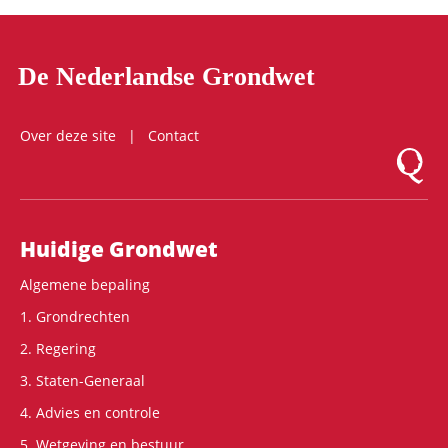
De Nederlandse Grondwet
Over deze site
Contact
Logo Mon
Hoofdnavigatie
Huidige Grondwet
Algemene bepaling
1. Grondrechten
2. Regering
3. Staten-Generaal
4. Advies en controle
5. Wetgeving en bestuur