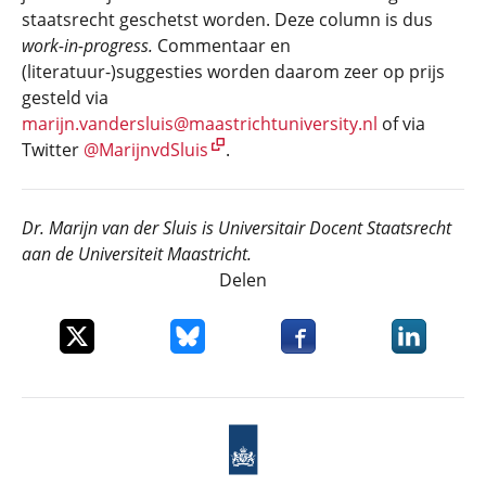
staatsrecht geschetst worden. Deze column is dus
work-in-progress.
Commentaar en
(literatuur-)suggesties worden daarom zeer op prijs
gesteld via
marijn.vandersluis@maastrichtuniversity.nl
of via
Twitter
@MarijnvdSluis
.
Dr. Marijn van der Sluis is Universitair Docent Staatsrecht
aan de Universiteit Maastricht.
Delen
Deel dit item op X
Deel dit item op Bluesky
Deel dit item op Faceboo
Deel dit it