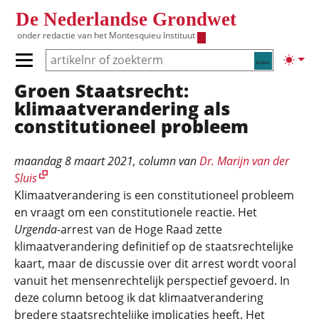
Overslaan en naar de inhoud gaan
De Nederlandse Grondwet
onder redactie van het
Montesquieu Instituut
Zoeken
Lichte
Primair menu tonen/verbergen
Groen Staatsrecht:
Hoofdnavigatie
klimaatverandering als
constitutioneel probleem
maandag 8 maart 2021
, column van
Dr. Marijn van der
Sluis
Klimaatverandering is een constitutioneel probleem
en vraagt om een constitutionele reactie. Het
Urgenda
-arrest van de Hoge Raad zette
klimaatverandering definitief op de staatsrechtelijke
kaart, maar de discussie over dit arrest wordt vooral
vanuit het mensenrechtelijk perspectief gevoerd. In
deze column betoog ik dat klimaatverandering
bredere staatsrechtelijke implicaties heeft. Het