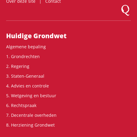
Over deze site
Contact
Logo Mon
Hoofdnavigatie
Huidige Grondwet
Algemene bepaling
1. Grondrechten
2. Regering
3. Staten-Generaal
4. Advies en controle
5. Wetgeving en bestuur
6. Rechtspraak
7. Decentrale overheden
8. Herziening Grondwet