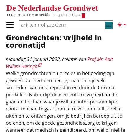
Overslaan en naar de inhoud gaan
De Nederlandse Grondwet
onder redactie van het
Montesquieu Instituut
Zoeken
Lichte
Primair menu tonen/verbergen
Grondrechten: vrijheid in
Hoofdnavigatie
coronatijd
maandag 31 januari 2022
, column van
Prof.Mr. Aalt
Willem Heringa
Welke grondrechten nu precies in het geding zijn
geweest varieert een beetje, maar er zijn vele
‘vrijheden’ van ons beperkt in en door de Corona-
perikelen. Natuurlijk de elementaire vrijheid om te
gaan en te staan waar je wilt, en inter-persoonlijke
contacten aan te gaan, om te reizen, om cultureel te
uiten en te ontvangen, om je bedrijf en beroep uit te
oefenen, om de goede gezondheidszorg te krijgen
wanneer dat medisch is geïndiceerd, om wel of niet te