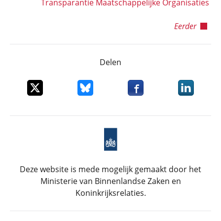
Transparantie Maatschappelijke Organisaties
Eerder
Delen
Deel dit item op X
Deel dit item op Bluesky
Deel dit item op Faceboo
Deel dit it
Deze website is mede mogelijk gemaakt door het
Ministerie van Binnenlandse Zaken en
Koninkrijksrelaties.