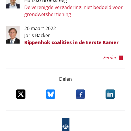
Hansko Broeksteeg
De verenigde vergadering: niet bedoeld voor
grondwetsherziening
20 maart 2022
Joris Backer
Kippenhok coalities in de Eerste Kamer
Eerder
Delen
Deel dit item op X
Deel dit item op Bluesky
Deel dit item op Faceboo
Deel dit it