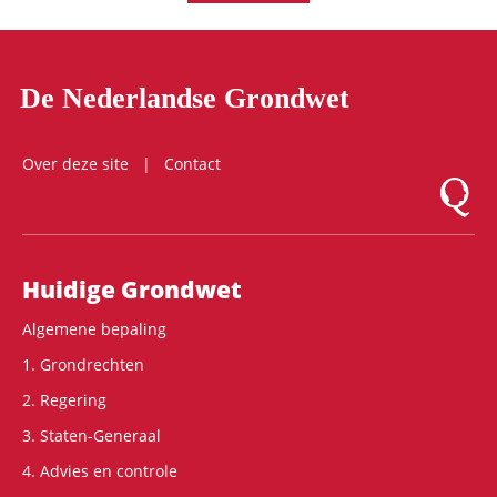
De Nederlandse Grondwet
Over deze site
Contact
Logo Mon
Hoofdnavigatie
Huidige Grondwet
Algemene bepaling
1. Grondrechten
2. Regering
3. Staten-Generaal
4. Advies en controle