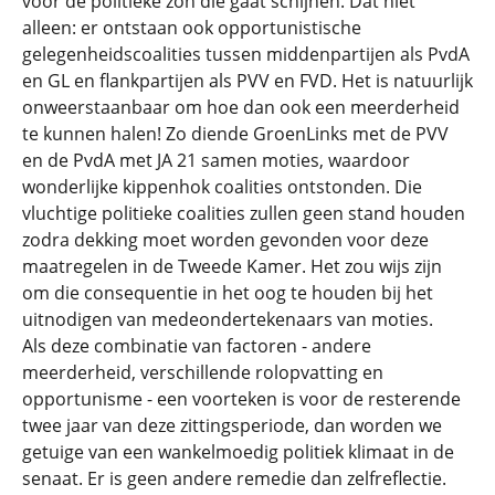
voor de politieke zon die gaat schijnen. Dat niet
alleen: er ontstaan ook opportunistische
gelegenheidscoalities tussen middenpartijen als PvdA
en GL en flankpartijen als PVV en FVD. Het is natuurlijk
onweerstaanbaar om hoe dan ook een meerderheid
te kunnen halen! Zo diende GroenLinks met de PVV
en de PvdA met JA 21 samen moties, waardoor
wonderlijke kippenhok coalities ontstonden. Die
vluchtige politieke coalities zullen geen stand houden
zodra dekking moet worden gevonden voor deze
maatregelen in de Tweede Kamer. Het zou wijs zijn
om die consequentie in het oog te houden bij het
uitnodigen van medeondertekenaars van moties.
Als deze combinatie van factoren - andere
meerderheid, verschillende rolopvatting en
opportunisme - een voorteken is voor de resterende
twee jaar van deze zittingsperiode, dan worden we
getuige van een wankelmoedig politiek klimaat in de
senaat. Er is geen andere remedie dan zelfreflectie.