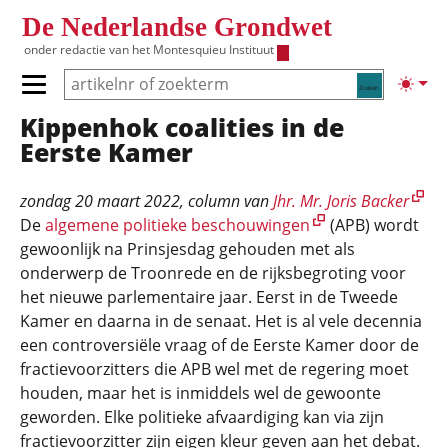
Overslaan en naar de inhoud gaan
De Nederlandse Grondwet
onder redactie van het
Montesquieu Instituut
Zoeken
Lichte
Primair menu tonen/verbergen
Kippenhok coalities in de
Hoofdnavigatie
Eerste Kamer
zondag 20 maart 2022
, column van
Jhr. Mr. Joris Backer
De
algemene politieke beschouwingen
(APB) wordt
gewoonlijk na Prinsjesdag gehouden met als
onderwerp de Troonrede en de rijksbegroting voor
het nieuwe parlementaire jaar. Eerst in de Tweede
Kamer en daarna in de senaat. Het is al vele decennia
een controversiële vraag of de Eerste Kamer door de
fractievoorzitters die APB wel met de regering moet
houden, maar het is inmiddels wel de gewoonte
geworden. Elke politieke afvaardiging kan via zijn
fractievoorzitter zijn eigen kleur geven aan het debat.