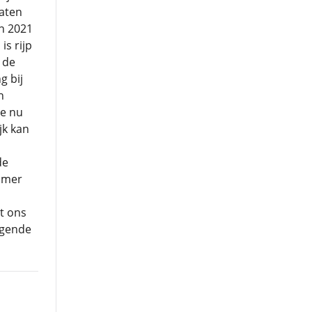
caten
n 2021
is rijp
 de
g bij
n
ie nu
jk kan
de
Kamer
t ons
lgende