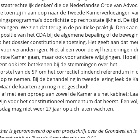
 staatrechtelijk denken’ die de Nederlandse Orde van Advo
e toen zij in aanloop naar de Tweede Kamerverkiezingen va
ezingsprogramma’s doorlichtte op rechtsstatelijkheid. De tijd 
eningen. We zien dat terug in de politieke praktijk. Denk aan
positie van het CDA bij de algemene bepaling of de bewegin
p het dossier constitutionele toetsing. Het geeft aan dat me
voor veranderingen. Niet alleen voor de vijf herzieningen d
rste Kamer gaan, maar ook voor andere wijzigingen. Hopeli
ent ook iets betekenen bij de stemmingen over het
voorstel van de SP om het correctief bindend referendum in 
op te nemen. Bij de behandeling in tweede lezing leek de 
Maar de kaarten zijn nog niet geschud!
 af met een oproep aan zowel de Kamer als het kabinet: Laa
 zijn voor het constitutioneel momentum dat heerst. Een vo
dag mag niet weer 27 jaar op zich laten wachten.
cher is gepromoveerd op een proefschrift over de Grondwet en is