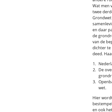
Wat men v
twee derde
Grondwet 
samenlevin
en daar pa
de grondre
van de be
dichter te
deed. Haar
Nederl
De ove
grondr
Openba
wet.
Hier word
bestempel
en ook he