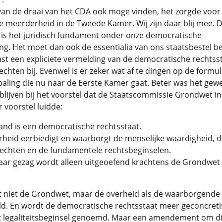
an de draai van het CDA ook moge vinden, het zorgde voor
 meerderheid in de Tweede Kamer. Wij zijn daar blij mee. 
is het juridisch fundament onder onze democratische
g. Het moet dan ook de essentialia van ons staatsbestel b
st een expliciete vermelding van de democratische rechtss
chten bij. Evenwel is er zeker wat af te dingen op de formul
paling die nu naar de Eerste Kamer gaat. Beter was het gew
 blijven bij het voorstel dat de Staatscommissie Grondwet i
 voorstel luidde:
and is een democratische rechtsstaat.
rheid eerbiedigt en waarborgt de menselijke waardigheid, d
echten en de fundamentele rechtsbeginselen.
ar gezag wordt alleen uitgeoefend krachtens de Grondwet 
t niet de Grondwet, maar de overheid als de waarborgende 
d. En wordt de democratische rechtsstaat meer geconcreti
t legaliteitsbeginsel genoemd. Maar een amendement om di