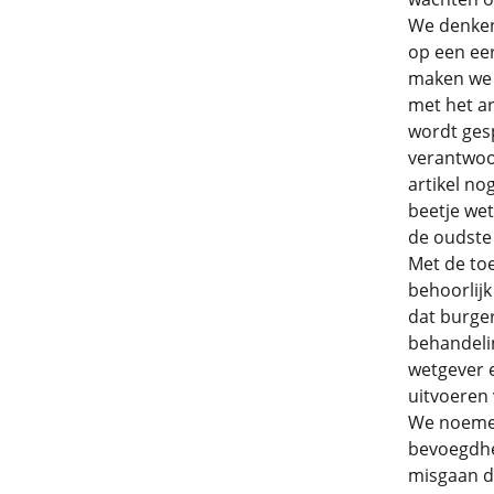
We denken
op een ee
maken we e
met het ar
wordt gesp
verantwoor
artikel no
beetje wet
de oudste
Met de toe
behoorlijk
dat burger
behandelin
wetgever e
uitvoeren
We noemen 
bevoegdhe
misgaan de