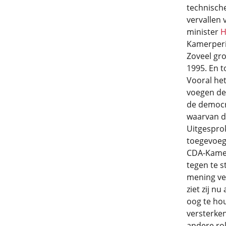
technische
vervallen 
minister
H
Kamerperi
Zoveel gro
1995. En t
Vooral he
voegen de
de democra
waarvan d
Uitgespro
toegevoegd
CDA-Kamer
tegen te s
mening ve
ziet zij n
oog te ho
versterken
andere rol