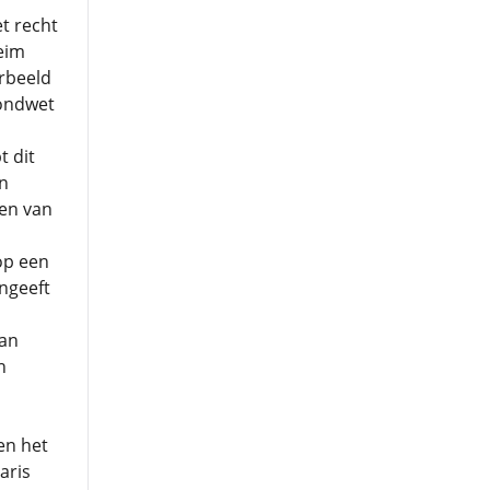
t recht
eim
orbeeld
rondwet
t dit
en
een van
op een
ngeeft
aan
n
en het
aris