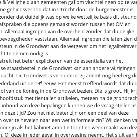
ie & Veiligheid aan gemeenten gaf om vluchtelingen op te va
ine gebiedsverbod dat in Utrecht door de burgemeester is
onder dat duidelijk was op welke wettelijke basis dit steund
afspraken die opeens gemaakt worden tussen het OM en
. Allemaal ingrepen van de overheid zonder dat duidelijke
 bevoegdheden vaststaan. Allemaal ingrepen die laten zien 
teun in de Grondwet aan de wetgever om het legaliteitsver
cht te nemen nodig is.
treft het beter expliciteren van de essentialia van het
se staatsbestel in de Grondwet kan aan andere wijzigingen
acht. De Grondwet is verouderd; zij ademt nog heel erg de
e
derland uit de 19
eeuw. Het meest treffend wordt dat duide
rol van de Koning in de Grondwet bezien. Die is groot. Hij krij
hoofdstuk met tientallen artikelen, meteen na de grondrec
 inhoud van deze bepalingen kunnen we de vraag stellen: is
n deze tijd? Zou het niet beter zijn om een deel van deze
 over te hevelen naar een wet in formele zin? Wij denken va
oi zijn als het kabinet ambitie toont en werk maakt van de
n. Of deze in ieder geval in overweging neemt. Het sluit aan b