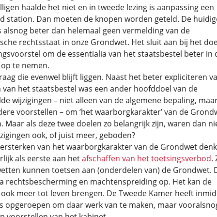
ligen haalde het niet en in tweede lezing is aanpassing een
d station. Dan moeten de knopen worden geteld. De huidig
s alsnog beter dan helemaal geen vermelding van de
che rechtsstaat in onze Grondwet. Het sluit aan bij het doe
ingsvoorstel om de essentialia van het staatsbestel beter in 
op te nemen.
vraag die evenwel blijft liggen. Naast het beter expliciteren v
a van het staatsbestel was een ander hoofddoel van de
de wijzigingen – niet alleen van de algemene bepaling, maa
dere voorstellen – om ‘het waarborgkarakter’ van de Grond
. Maar als deze twee doelen zo belangrijk zijn, waren dan ni
zigingen ook, of juist meer, geboden?
versterken van het waarborgkarakter van de Grondwet den
lijk als eerste aan het
afschaffen van het toetsingsverbod
.
wetten kunnen toetsen aan (onderdelen van) de Grondwet. 
tra rechtsbescherming en machtenspreiding op. Het kan de
ook meer tot leven brengen. De Tweede Kamer heeft inmid
 opgeroepen om daar werk van te maken, maar vooralsnog
 voorstellen van het kabinet.