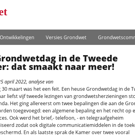
et
Ontwikke­lingen
Versies Grondwet
Grondwets­comm
Grondwetdag in de Tweede
r: dat smaakt naar meer!
5 april 2022
, analyse van
30 maart was het een feit. Een heuse Grondwetdag in de 
r liefst vijf tweede lezingen van grondwetsherzieningen s
nda. Het ging allereerst om twee bepalingen die aan de Gr
rden toegevoegd: een algemene bepaling en het recht op 
oces. Ook werd het brief,- telefoon, - en telegraafgeheim
seerd zodat ook digitale communicatiemiddelen in de toe
schermd. En als laatste sprak de Kamer over twee vooral