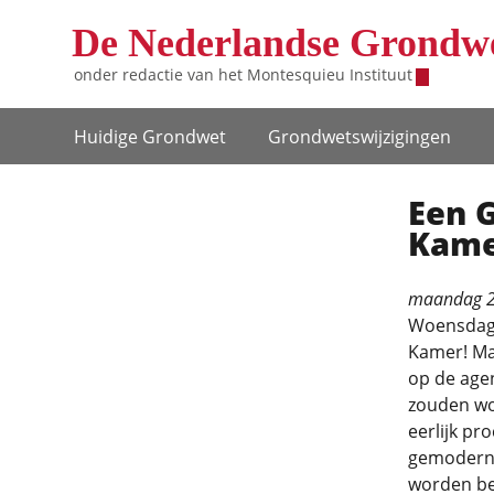
Overslaan en naar de inhoud gaan
De Nederlandse Grondw
onder redactie van het
Montesquieu Instituut
Hoofdnavigatie
Huidige Grondwet
Grondwets­wijzigingen
Een 
Kame
maandag 2
Woensdag 
Kamer! Maa
op de age
zouden wo
eerlijk pr
gemoderni
worden be