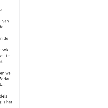
e
l van
de
an de
r ook
wet te
et
ken we
 Zodat
Dat
dels
 is het