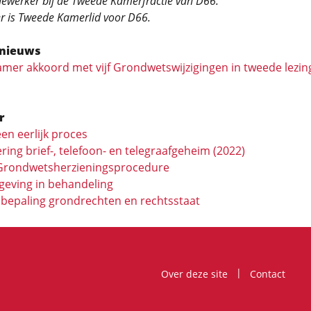
ewerker bij de Tweede Kamerfractie van D66.
er is Tweede Kamerlid voor D66.
nieuws
mer akkoord met vijf Grondwetswijzigingen in tweede lezi
r
en eerlijk proces
ing brief-, telefoon- en telegraafgeheim (2022)
 Grondwets­herzieningsprocedure
eving in behandeling
bepaling grondrechten en rechtsstaat
Over deze site
Contact