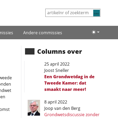
Zoeken
issies
Andere commissies
Lichte/donke
Columns over
25 april 2022
Joost Sneller
Een Grondwetdag in de
Tweede
Tweede Kamer: dat
tonden
smaakt naar meer!
ondwet
een
8 april 2022
Joop van den Berg
komst
Grondwets­discussie zonder