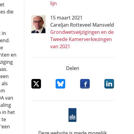
lijn
et
jes die
15 maart 2021
Careljan Rotteveel Mansveld
Grondwetswijzigingen en de
 in
Tweede Kamerverkiezingen
pend.
van 2021
te
hten en
ziging
Delen
was.
geen
Deel dit item op X
Deel dit item op Bluesky
Deel dit item op Facebo
Deel dit item
 als
 om
DA van
aling
 in het
 te
 ‘een
Deze website is mede mogelijk