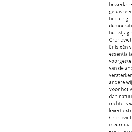
bewerkstel
gepasseer
bepaling i
democratis
het wijzig
Grondwet 
Er is één 
essentiali
voorgestel
van de an
versterken
andere wij
Voor het 
dan natuur
rechters 
levert ex
Grondwet 
meermaals
wachten op