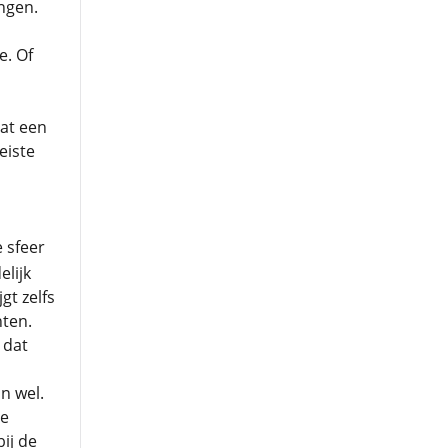
ngen.
e. Of
dat een
eiste
 sfeer
lijk
gt zelfs
hten.
 dat
n wel.
ze
ij de