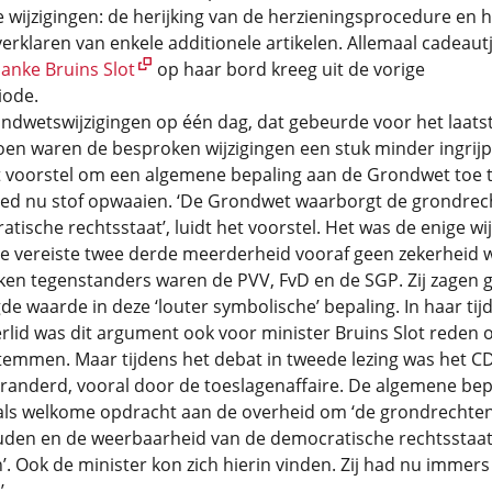
 wijzigingen: de herijking van de herzieningsprocedure en h
verklaren van enkele additionele artikelen. Allemaal cadeaut
anke Bruins Slot
op haar bord kreeg uit de vorige
ode.
ndwetswijzigingen op één dag, dat gebeurde voor het laatst
oen waren de besproken wijzigingen een stuk minder ingrij
t voorstel om een algemene bepaling aan de Grondwet toe 
ed nu stof opwaaien. ‘De Grondwet waarborgt de grondrec
tische rechtsstaat’, luidt het voorstel. Het was de enige wij
e vereiste twee derde meerderheid vooraf geen zekerheid 
ken tegenstanders waren de PVV, FvD en de SGP. Zij zagen 
e waarde in deze ‘louter symbolische’ bepaling. In haar tijd
lid was dit argument ook voor minister Bruins Slot reden
temmen. Maar tijdens het debat in tweede lezing was het C
randerd, vooral door de toeslagenaffaire. De algemene bep
u als welkome opdracht aan de overheid om ‘de grondrechten
uden en de weerbaarheid van de democratische rechtsstaat
’. Ook de minister kon zich hierin vinden. Zij had nu immers
’.