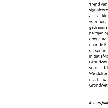
‘trend van
signaleerd
alle verki
voor herzi
gedraaide 
partijen o
openstaat 
naar de Ee
dit sentim
initiatief
Grondwet 
verdeeld. 
We sluiten
niet blind
Grondwets
Manon Juli