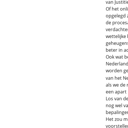
van Justit
Of het onl
opgelegd z
de proces
verdachten
wettelijke
geheugens
beter in a
Ook wat be
Nederland
worden ged
van het Ne
als we de 
een apart 
Los van de
nog wel va
bepalingen
Het zou mo
voorstelle