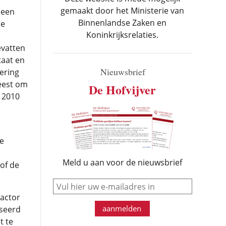
gemaakt door het Ministerie van
 een
Binnenlandse Zaken en
De
Koninkrijksrelaties.
evatten
taat en
Nieuwsbrief
ering
eest om
De Hofvijver
n 2010
e
Meld u aan voor de nieuwsbrief
of de
e-mail
actor
aanmelden
seerd
t te