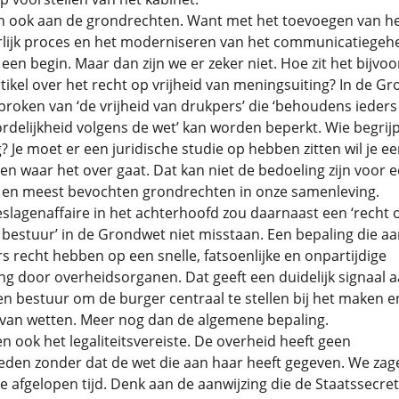
 ook aan de grondrechten. Want met het toevoegen van he
rlijk proces en het moderniseren van het communicatiegeh
en begin. Maar dan zijn we er zeker niet. Hoe zit het bijvo
tikel over het recht op vrijheid van meningsuiting? In de G
roken van ‘de vrijheid van drukpers’ die ‘behoudens ieders
delijkheid volgens de wet’ kan worden beperkt. Wie begrijp
g? Je moet er een juridische studie op hebben zitten wil je e
en waar het over gaat. Dat kan niet de bedoeling zijn voor 
 en meest bevochten grondrechten in onze samenleving.
slagenaffaire in het achterhoofd zou daarnaast een ‘recht 
 bestuur’ in de Grondwet niet misstaan. Een bepaling die aa
s recht hebben op een snelle, fatsoenlijke en onpartijdige
g door overheidsorganen. Dat geeft een duidelijk signaal 
n bestuur om de burger centraal te stellen bij het maken e
 van wetten. Meer nog dan de algemene bepaling.
ook het legaliteitsvereiste. De overheid heeft geen
den zonder dat de wet die aan haar heeft gegeven. We zag
 afgelopen tijd. Denk aan de aanwijzing die de Staatssecret