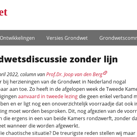
et
Ontwikke­lingen
Versies Grondwet
Grondwets­comm
wets­discussie zonder lijn
pril 2022
, column van
Prof.Dr. Joop van den Berg
r bij herzieningen van de Grondwet in Nederland nogal
aar aan toe. Zo heeft in de afgelopen week de Tweede Kam
zigingen
aanvaard in tweede lezing
die geen enkel verband 
ben en er ligt nog een onoverzichtelijk voorraadje dat ook i
zing moet worden besproken. Dit, nog afgezien van de voor
n die ergens in een van beide Kamers rondzwerft, zonder da
et wanneer die worden afgewerkt.
e chaotische situatie? De treurigste reden stellen wij maar