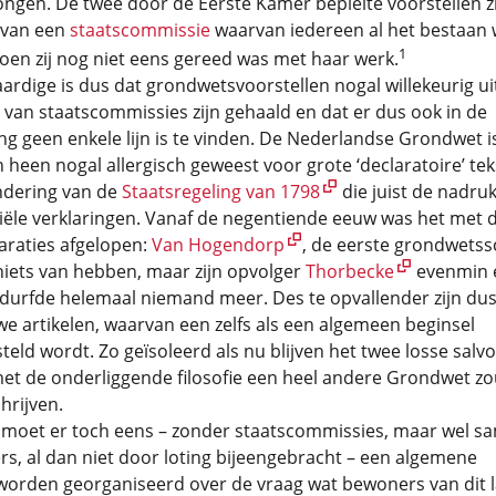
ngen. De twee door de Eerste Kamer bepleite voorstellen zi
 van een
staatscommissie
waarvan iedereen al het bestaan
1
oen zij nog niet eens gereed was met haar werk.
ardige is dus dat grondwetsvoorstellen nogal willekeurig ui
van staatscommissies zijn gehaald en dat er dus ook in de
g geen enkele lijn is te vinden. De Nederlandse Grondwet i
heen nogal allergisch geweest voor grote ‘declaratoire’ tek
ndering van de
Staatsregeling van 1798
die juist de nadru
iële verklaringen. Vanaf de negentiende eeuw was het met d
araties afgelopen:
Van Hogendorp
, de eerste grondwetss
niets van hebben, maar zijn opvolger
Thorbecke
evenmin 
 durfde helemaal niemand meer. Des te opvallender zijn du
e artikelen, waarvan een zelfs als een algemeen beginsel
eld wordt. Zo geïsoleerd als nu blijven het twee losse salvo’
 met de onderliggende filosofie een heel andere Grondwet zo
hrijven.
 moet er toch eens – zonder staatscommissies, maar wel s
s, al dan niet door loting bijeengebracht – een algemene
 worden georganiseerd over de vraag wat bewoners van dit 