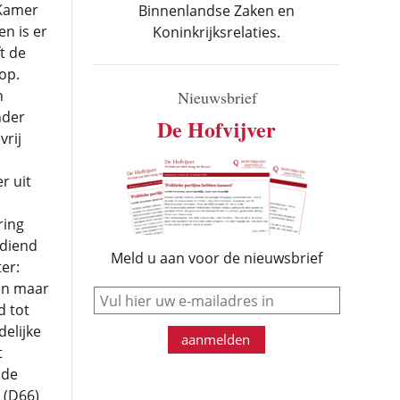
 Kamer
Binnenlandse Zaken en
en is er
Koninkrijksrelaties.
t de
op.
n
Nieuwsbrief
nder
De Hofvijver
vrij
r uit
ring
ediend
Meld u aan voor de nieuwsbrief
er:
en maar
e-mail
d tot
delijke
aanmelden
t
mde
(D66)