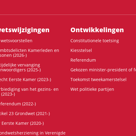
ts­wijzigingen
Ontwikke­lingen
wetsvoorstellen
Constitutionele toetsing
ambtsdelicten Kamerleden en
Kiesstelsel
onen (2026-)
Referendum
ijdelijke vervanging
enwoordigers (2025-)
Gekozen minister-president of 
cht Eerste Kamer (2023-)
Toekomst tweekamerstelsel
rbiediging van het gezins- en
Wet politieke partijen
 (2023-)
referendum (2022-)
tikel 23 Grondwet (2021-)
r Eerste Kamer (2020-)
rondwetsherziening in Verenigde