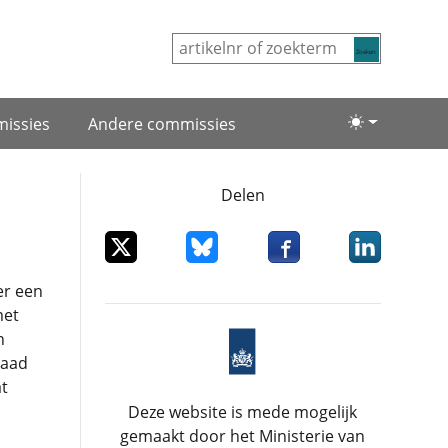
Zoeken
issies
Andere commissies
Lichte/donke
Delen
Deel dit item op X
Deel dit item op Bluesky
Deel dit item op Facebo
Deel dit item
er een
met
n
raad
t
Deze website is mede mogelijk
gemaakt door het Ministerie van