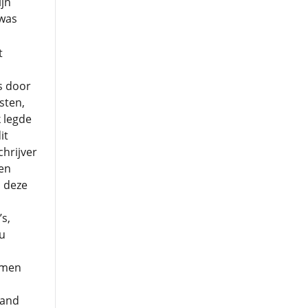
jn
 was
t
s door
sten,
k legde
it
chrijver
en
s deze
s,
u
amen
land