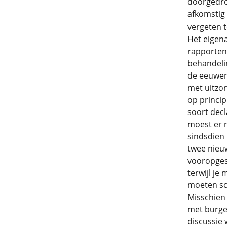
doorgedro
afkomstig
vergeten t
Het eigena
rapporten 
behandelin
de eeuwen 
met uitzo
op princip
soort decl
moest er 
sindsdien
twee nieuw
vooropgest
terwijl je
moeten sc
Misschien
met burger
discussie