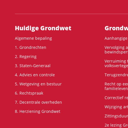
Hoofdnavigatie
Huidige Grondwet
Grondwe
Algemene bepaling
Aanhangige 
1. Grondrechten
Vervolging 
bewindspers
2. Regering
Verruiming t
3. Staten-Generaal
volksverteg
4. Advies en controle
Terugzendre
5. Wetgeving en bestuur
Recht op ee
familieleven
6. Rechtspraak
Correctief 
7. Decentrale overheden
Wijziging ar
8. Herziening Grondwet
Zittingsduu
2e lezing G