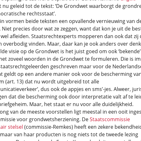
t nu geleid tot de tekst: ‘De Grondwet waarborgt de grondr
cratische rechtsstaat’.
zin vormen beide teksten een opvallende vernieuwing van d
Niet precies door wat ze zeggen, want dat kon je uit de be
el afleiden. Staatsrechtexperts mopperen dan ook dat zij 
 overbodig vinden. Maar, daar kan je ook anders over denk
de visie op de Grondwet is het juist goed om ook ‘bekende’
et zoveel woorden in de Grondwet te formuleren. Die is i
 staatsrechtgeleerden geschreven maar voor de Nederlands
at geldt op een andere manier ook voor de bescherming van
m (art. 13) dat nu wordt uitgebreid tot alle
nicatieverkeer’, dus ook de appjes en sms’-jes. Alweer, juri
gen dat die bescherming ook door interpretatie valt af te lei
riefgeheim. Maar, het staat er nu voor alle duidelijkheid.
ng van de meeste voorstellen ligt meestal in een ooit inge
missie voor grondwetsherziening. De
Staatscommissie
ir stelsel
(commissie-Remkes) heeft een zekere bekendhei
maar van haar producten is nog niets tot de tweede lezing