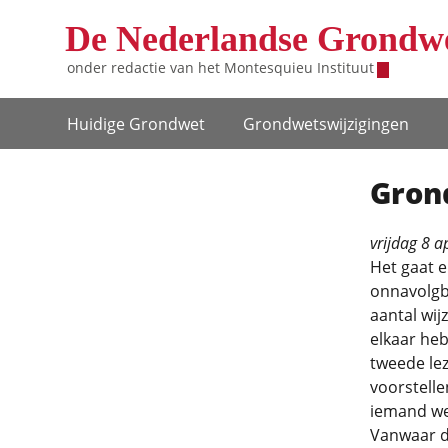
Overslaan en naar de inhoud gaan
De Nederlandse Grondw
onder redactie van het
Montesquieu Instituut
Hoofdnavigatie
Huidige Grondwet
Grondwets­wijzigingen
Grond
vrijdag 8 a
Het gaat e
onnavolgb
aantal wij
elkaar heb
tweede le
voorstelle
iemand we
Vanwaar di