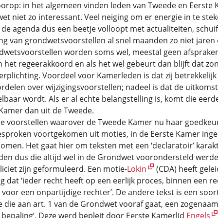
orop: in het algemeen vinden leden van Tweede en Eerste
t niet zo interessant. Veel neiging om er energie in te stek
s de agenda dus een beetje volloopt met actualiteiten, schuif
g van grondwetsvoorstellen al snel maanden zo niet jaren 
dwetsvoorstellen worden soms wel, meestal geen afsprake
 het regeerakkoord en als het wel gebeurt dan blijft dat zo
verplichting. Voordeel voor Kamerleden is dat zij betrekkelijk 
delen over wijzigingsvoorstellen; nadeel is dat de uitkomst
baar wordt. Als er al echte belangstelling is, komt die eerde
 Kamer dan uit de Tweede.
wee voorstellen waarover de Tweede Kamer nu haar goedkeu
gesproken voortgekomen uit moties, in de Eerste Kamer ing
men. Het gaat hier om teksten met een ‘declaratoir’ karakt
den dus die altijd wel in de Grondwet voorondersteld werd
liciet zijn geformuleerd. Een motie-
Lokin
(CDA) heeft gelei
g dat ‘ieder recht heeft op een eerlijk proces, binnen een re
 voor een onpartijdige rechter’. De andere tekst is een soor
 die aan art. 1 van de Grondwet vooraf gaat, een zogenaa
bepaling’. Deze werd bepleit door Eerste Kamerlid
Engels