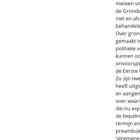
meteen vo
de Grondwe
niet en al
behandelin
Over gron
gemaakt in
politieke 
kunnen oor
onvoorspel
de Eerste
Zo zijn t
heeft uit
en aangeno
over waar
die nu exp
de bepalin
termijn en
preambule
‘algemene 