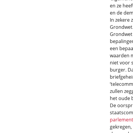
en ze heef
en de demo
In zekere 
Grondwet. 
Grondwet w
bepalingen
een bepaal
waarden m
niet voor
burger. D
briefgehei
‘telecommu
zullen zeg
het oude b
De oorspro
staatscom
parlementa
gekregen, 