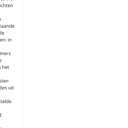
echten
e
staande
de
en: in
mmers
e
 het
sten
den uit
stelde
d