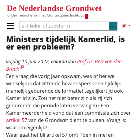
Overslaan en naar de inhoud gaan
De Nederlandse Grondwet
onder redactie van het
Montesquieu Instituut
Zoeken
Lichte
Primair menu tonen/verbergen
Ministers tijdelijk Kamerlid, is
Hoofdnavigatie
er een probleem?
vrijdag 10 juni 2022
, column van
Prof.Dr. Bert van den
Braak
Een vraag die vorig jaar opkwam, was of het wel
wenselijk is dat zittende bewindspersonen tijdelijk
(namelijk gedurende de formatie) tegelijkertijd ook
Kamerlid zijn. Zou het niet beter zijn als zij zich
gedurende die periode laten vervangen? Een
Kamermeerderheid vond dat een commissie zich over
artikel 57
van de Grondwet dient te buigen. Vraag is:
waarom eigenlijk?
Waar gaat het bij artikel 57 om? Toen in mei en