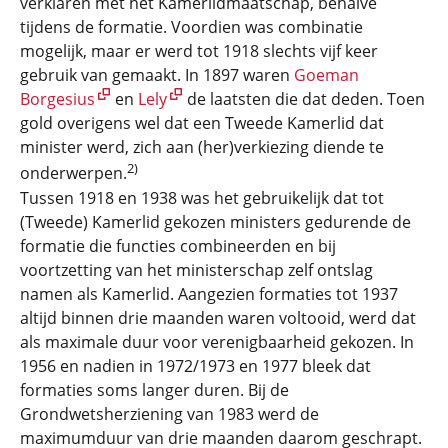
verklaren met het Kamerlidmaatschap, behalve
tijdens de formatie. Voordien was combinatie
mogelijk, maar er werd tot 1918 slechts vijf keer
gebruik van gemaakt. In 1897 waren
Goeman
Borgesius
en
Lely
de laatsten die dat deden. Toen
gold overigens wel dat een Tweede Kamerlid dat
minister werd, zich aan (her)verkiezing diende te
2)
onderwerpen.
Tussen 1918 en 1938 was het gebruikelijk dat tot
(Tweede) Kamerlid gekozen ministers gedurende de
formatie die functies combineerden en bij
voortzetting van het ministerschap zelf ontslag
namen als Kamerlid. Aangezien formaties tot 1937
altijd binnen drie maanden waren voltooid, werd dat
als maximale duur voor verenigbaarheid gekozen. In
1956 en nadien in 1972/1973 en 1977 bleek dat
formaties soms langer duren. Bij de
Grondwetsherziening van 1983 werd de
maximumduur van drie maanden daarom geschrapt.