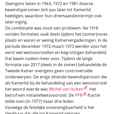
Overigens lieten in 1963, 1972 en 1981 diverse
bewindspersonen zich pas later tot Kamerlid
beëdigen, waardoor hun driemaanden­termijn ook
later inging.
De combinatie was nooit een probleem. Na 1918
vonden formaties vaak deels tijdens het (zomer)reces
plaats en waren er weinig Kamervergaderingen. In de
periode december 1972-maart 1973 werden voor het
eerst wel wetsvoorstellen en begrotingen behandeld.
Dat kwam nadien meer voor. Tijdens de lange
formatie van 2017 (deels in de zomer) behandelde de
Tweede Kamer overigens geen contro­versiële
onderwerpen. De enige zittende bewindspersoon die
als Kamerlid bij de behandeling van een wetsvoorstel
het woord voerde was
Michel van Hulten
. Het
betrof een initiatief­wetsvoorstel. De
PPR
-fractie
telde toen (in 1977) maar drie leden.
Vanwege de feitelijke onverenigbaarheid is het
denkbaar dat alle tot Kamerlid gekozen