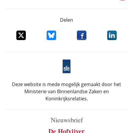
Delen
Deel dit item op X
Deel dit item op Bluesky
Deel dit item op Faceboo
Deel dit it
Deze website is mede mogelijk gemaakt door het
Ministerie van Binnenlandse Zaken en
Koninkrijksrelaties.
Nieuwsbrief
De Hofvijver