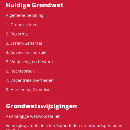
Hoofdnavigatie
Huidige Grondwet
Algemene bepaling
1. Grondrechten
2. Regering
3. Staten-Generaal
4. Advies en controle
5. Wetgeving en bestuur
6. Rechtspraak
7. Decentrale overheden
8. Herziening Grondwet
Grondwets­wijzigingen
Aanhangige wetsvoorstellen
Vervolging ambtsdelicten Kamerleden en bewindspersonen