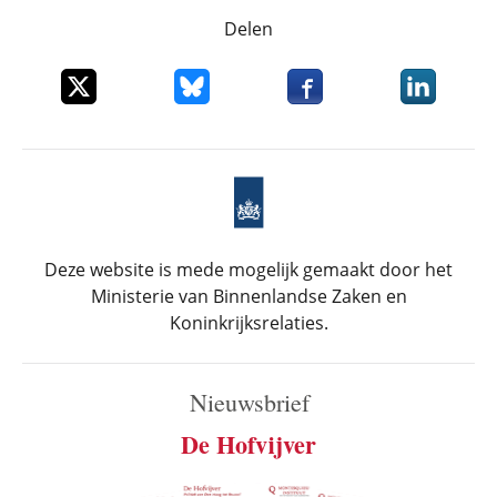
Delen
Deel dit item op X
Deel dit item op Bluesky
Deel dit item op Faceboo
Deel dit it
Deze website is mede mogelijk gemaakt door het
Ministerie van Binnenlandse Zaken en
Koninkrijksrelaties.
Nieuwsbrief
De Hofvijver