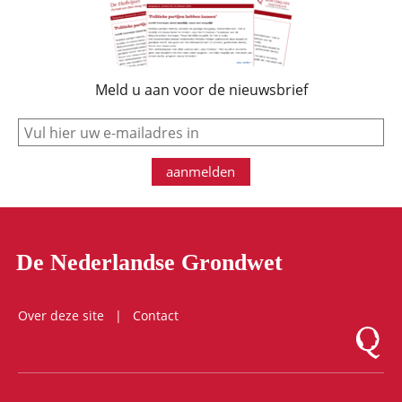
Meld u aan voor de nieuwsbrief
e-mail
aanmelden
De Nederlandse Grondwet
Over deze site
Contact
Logo Mon