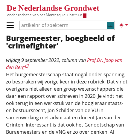
Overslaan en naar de inhoud gaan
De Nederlandse Grondwet
onder redactie van het
Montesquieu Instituut
Zoeken
Lichte
Primair menu tonen/verbergen
Burgemeester, boegbeeld of
Hoofdnavigatie
'crimefighter'
vrijdag 9 september 2022
, column van
Prof.Dr. Joop van
den Berg
Het burgemeesterschap staat nogal onder spanning,
zo bespraken wij vorige keer in deze rubriek. Dat vindt
overigens niet alleen een groep wetenschappers die
daar een rapport over schreven in 2020. Je vindt het
ook terug in een werkstuk van de hoogleraar staats-
en bestuursrecht, Jon Schilder van de VU in
samenwerking met advocaat en docent Jan van der
Grinten. Interessant is dat ook het Genootschap van
Burgemeesters en de VNG er zo over denken. Al