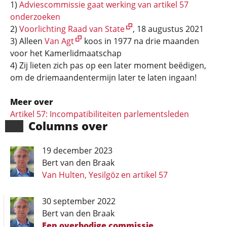
1)
Adviescommissie gaat werking van artikel 57
onderzoeken
2)
Voorlichting Raad van State
, 18 augustus 2021
3) Alleen
Van Agt
koos in 1977 na drie maanden
voor het Kamerlidmaatschap
4) Zij lieten zich pas op een later moment beëdigen,
om de driemaandentermijn later te laten ingaan!
Meer over
Artikel 57: Incompati­bili­tei­ten parlements­leden
Columns over
19 december 2023
Bert van den Braak
Van Hulten, Yesilgöz en artikel 57
30 september 2022
Bert van den Braak
Een overbodige commissie