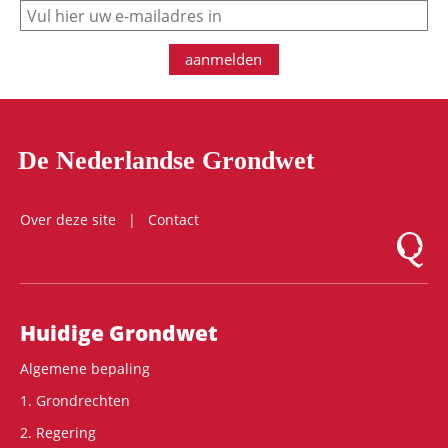
e-mail
aanmelden
De Nederlandse Grondwet
Over deze site
Contact
Logo Mon
Hoofdnavigatie
Huidige Grondwet
Algemene bepaling
1. Grondrechten
2. Regering