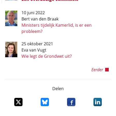
10 juni 2022
Bert van den Braak
Ministers tijdelijk Kamerlid, is er een
probleem?
25 oktober 2021
Eva van Vugt
Wie legt de Grondwet uit?
Eerder
Delen
Deel dit item op X
Deel dit item op Bluesky
Deel dit item op Faceboo
Deel dit it