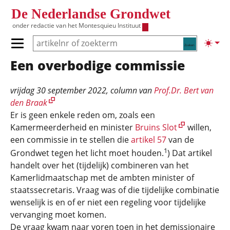
Overslaan en naar de inhoud gaan
De Nederlandse Grondwet
onder redactie van het
Montesquieu Instituut
Zoeken
Lichte
Primair menu tonen/verbergen
Een overbodige commissie
Hoofdnavigatie
vrijdag 30 september 2022
, column van
Prof.Dr. Bert van
den Braak
Er is geen enkele reden om, zoals een
Kamermeerderheid en minister
Bruins Slot
willen,
een commissie in te stellen die
artikel 57
van de
1
Grondwet tegen het licht moet houden.
) Dat artikel
handelt over het (tijdelijk) combineren van het
Kamerlidmaatschap met de ambten minister of
staatssecretaris. Vraag was of die tijdelijke combinatie
wenselijk is en of er niet een regeling voor tijdelijke
vervanging moet komen.
De vraag kwam naar voren toen in het demissionaire