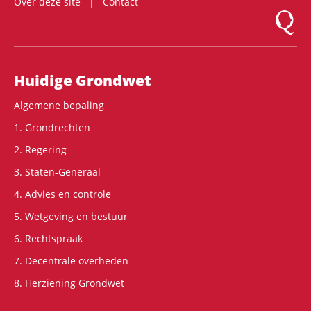
Over deze site
Contact
Logo Mon
Hoofdnavigatie
Huidige Grondwet
Algemene bepaling
1. Grondrechten
2. Regering
3. Staten-Generaal
4. Advies en controle
5. Wetgeving en bestuur
6. Rechtspraak
7. Decentrale overheden
8. Herziening Grondwet