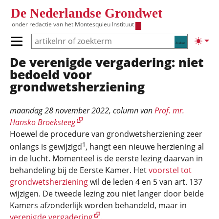
Overslaan en naar de inhoud gaan
De Nederlandse Grondwet
onder redactie van het
Montesquieu Instituut
Zoeken
Lichte
Primair menu tonen/verbergen
De verenigde vergadering: niet
Hoofdnavigatie
bedoeld voor
grondwetsherziening
maandag 28 november 2022
, column van
Prof. mr.
Hansko Broeksteeg
Hoewel de procedure van grondwetsherziening zeer
1
onlangs is gewijzigd
, hangt een nieuwe herziening al
in de lucht. Momenteel is de eerste lezing daarvan in
behandeling bij de Eerste Kamer. Het
voorstel tot
grondwetsherziening
wil de leden 4 en 5 van art. 137
wijzigen. De tweede lezing zou niet langer door beide
Kamers afzonderlijk worden behandeld, maar in
verenigde vergadering
.