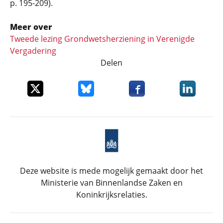
p. 195-209).
Meer over
Tweede lezing Grondwetsherziening in Verenigde
Vergadering
Delen
Deel dit item op X
Deel dit item op Bluesky
Deel dit item op Faceboo
Deel dit it
Deze website is mede mogelijk gemaakt door het
Ministerie van Binnenlandse Zaken en
Koninkrijksrelaties.