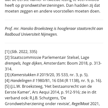
heeft op grondwetsherzieningen. Dan hadden zij dat
moeten zeggen en andere voorstellen moeten doen.
Prof. mr.
Hansko Broeksteeg is hoogleraar staatsrecht aan
Radboud Universiteit Nijmegen.
[1] (
Stb
. 2022, 335)
[2] Staatscommissie Parlementair Stelsel, Lage
drempels, hoge dijken
, Amsterdam: Boom 2018, p. 313-
314.
[3] (
Kamerstukken II
2019/20, 35 533, nr. 3, p. 5).
[4]
Handelingen II
1980/81, 16 034 (R 1138), nr. 9, p. 16).
[5] (J.L.W. Broeksteeg, ‘Het bestaansrecht van de
Eerste Kamer’, Ars Aequi 2014, p. 912-916; zie in dit
verband ook: R.J.B. Schutgens, ‘De
Grondwetsherziening onder revisie’,
RegelMaat
2021,