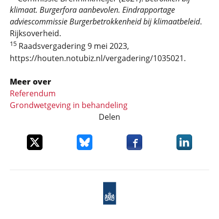
klimaat. Burgerfora aanbevolen. Eindrapportage
adviescommissie Burgerbetrokkenheid bij klimaatbeleid
.
Rijksoverheid.
15
Raadsvergadering 9 mei 2023,
https://houten.notubiz.nl/vergadering/1035021.
Meer over
Referendum
Grondwetgeving in behandeling
Delen
Deel dit item op X
Deel dit item op Bluesky
Deel dit item op Faceboo
Deel dit it