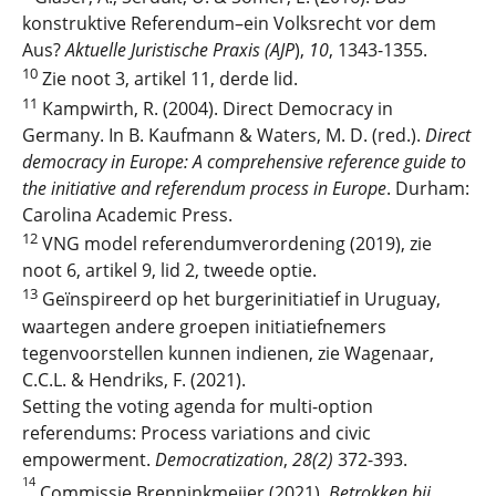
konstruktive Referendum–ein Volksrecht vor dem
Aus?
Aktuelle Juristische Praxis
(AJP
),
10
, 1343-1355.
10
Zie noot 3, artikel 11, derde lid.
11
Kampwirth
, R. (2004).
Direct Democracy in
Germany
. In B. Kaufmann &
Waters
, M. D. (red.).
Direct
democracy in Europe: A comprehensive reference guide to
the initiative and referendum process in Europe
.
Durham
:
Carolina Academic Press
.
12
VNG model referendumverordening (2019), zie
noot 6, artikel 9, lid 2, tweede optie.
13
Geïnspireerd op het burgerinitiatief in Uruguay,
waartegen andere groepen initiatiefnemers
tegenvoorstellen kunnen indienen, zie Wagenaar,
C.C.L. & Hendriks, F. (2021).
Setting the voting agenda for multi-option
referendums: Process variations and civic
empowerment.
Democratization
,
28(2)
372-393.
14
Commissie Brenninkmeijer (2021).
Betrokken bij