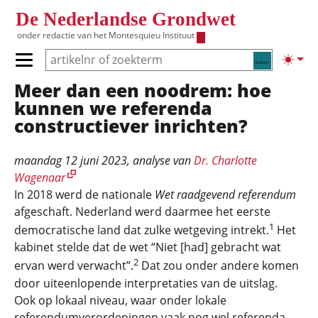
Overslaan en naar de inhoud gaan
De Nederlandse Grondwet
onder redactie van het
Montesquieu Instituut
Zoeken
Lichte
Primair menu tonen/verbergen
Meer dan een noodrem: hoe
Hoofdnavigatie
kunnen we referenda
constructiever inrichten?
maandag 12 juni 2023
, analyse van
Dr. Charlotte
Wagenaar
In 2018 werd de nationale
Wet raadgevend referendum
afgeschaft. Nederland werd daarmee het eerste
1
democratische land dat zulke wetgeving intrekt.
Het
kabinet stelde dat de wet “Niet [had] gebracht wat
2
ervan werd verwacht”.
Dat zou onder andere komen
door uiteenlopende interpretaties van de uitslag.
Ook op lokaal niveau, waar onder lokale
referendumverordeningen vaak nog wel referenda