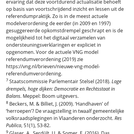
ervaring dat deze voortdurend actualisatie behoeft
op basis van voortschrijdend inzicht en lessen uit de
referendumpraktijk. Zo is in de meest actuele
modelverordening de eerder (in 2009 en 1997)
gesuggereerde opkomstdrempel geschrapt en is de
mogelijkheid tot het digitaal verzamelen van
ondersteuningsverklaringen er expliciet in
opgenomen. Voor de actuele VNG model
referendumverordening (2019) zie
https://vng.nl/brieven/nieuwe-vng-model-
referendumverordening.
7
Staatscommissie Parlementair Stelsel (2018).
Lage
drempels, hoge dijken: Democratie en Rechtsstaat in
Balans
. Meppel: Boom uitgevers.
8
Beckers, M. & Billiet, J. (2009). ‘Handhaven’ of
‘herroepen’? De vraagstelling in twaalf gemeentelijke
volksraadsplegingen in Vlaanderen onderzocht.
Res
Publica
, 51(1), 53-82.
9
Glaser
, A.,
Serdült
, U. &
Somer
, E. (2016).
Das