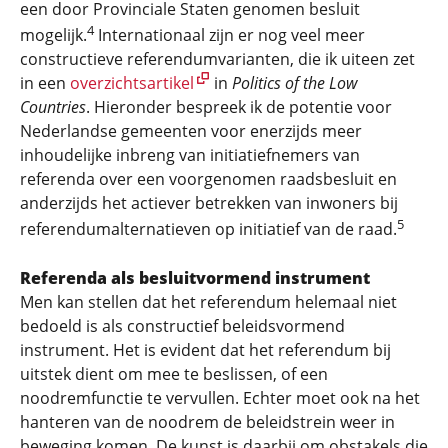
een door Provinciale Staten genomen besluit
4
mogelijk.
Internationaal zijn er nog veel meer
constructieve referendumvarianten, die ik uiteen zet
in een
overzichtsartikel
in
Politics of the Low
Countries
. Hieronder bespreek ik de potentie voor
Nederlandse gemeenten voor enerzijds meer
inhoudelijke inbreng van initiatiefnemers van
referenda over een voorgenomen raadsbesluit en
anderzijds het actiever betrekken van inwoners bij
5
referendumalternatieven op initiatief van de raad.
Referenda als besluitvormend instrument
Men kan stellen dat het referendum helemaal niet
bedoeld is als constructief beleidsvormend
instrument. Het is evident dat het referendum bij
uitstek dient om mee te beslissen, of een
noodremfunctie te vervullen. Echter moet ook na het
hanteren van de noodrem de beleidstrein weer in
beweging komen. De kunst is daarbij om obstakels die