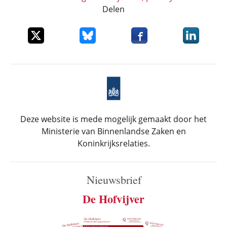
Delen
Deel dit item op X
Deel dit item op Bluesky
Deel dit item op Faceboo
Deel dit it
Deze website is mede mogelijk gemaakt door het
Ministerie van Binnenlandse Zaken en
Koninkrijksrelaties.
Nieuwsbrief
De Hofvijver