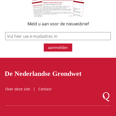
Meld u aan voor de nieuwsbrief
e-mail
aanmelden
De Nederlandse Grondwet
Over deze site
Contact
Logo Mon