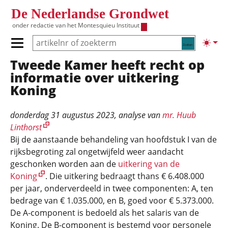
Overslaan en naar de inhoud gaan
De Nederlandse Grondwet
onder redactie van het
Montesquieu Instituut
Zoeken
Lichte
Primair menu tonen/verbergen
Tweede Kamer heeft recht op
Hoofdnavigatie
informatie over uitkering
Koning
donderdag 31 augustus 2023
, analyse van
mr. Huub
Linthorst
Bij de aanstaande behandeling van hoofdstuk I van de
rijksbegroting zal ongetwijfeld weer aandacht
geschonken worden aan de
uitkering van de
Koning
. Die uitkering bedraagt thans € 6.408.000
per jaar, onderverdeeld in twee componenten: A, ten
bedrage van € 1.035.000, en B, goed voor € 5.373.000.
De A-component is bedoeld als het salaris van de
Koning. De B-component is bestemd voor personele